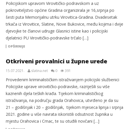
Policijskom upravom Virovitičko-podravskom a uz
pokroviteljstvo općine Gradina organizirala je 16,srpnja po
šesti puta Memorijalnu utrku Virovitica-Gradina. Dvadesetak
trkača iz Virovitice, Slatine, Nove Bukovice, među kojima i dvije
djevojke te članovi udruge Glasnici istine kao i policijski
djelatnici PU Virovitičko-podravske trčalo […]
OPŠIRNIJE
Otkriveni provalnici u župne urede
15.07.2021.
slatina.net
0
391
Provedenim kriminalističkim istraživanjem policijski službenici
Policijske uprave virovitičko-podravske, razriješili su više
kaznenih djela teških krađa. Tijekom kriminalističkog
istraživanja, na području grada Orahovica, utvrđeno je da su
21 – godišnjak i 20 – godišnjak, tijekom mjeseca lipnja i srpnja
2021. godine u više navrata iskoristili odsutnost župnika u
mjestu Orahovica i Crnac, te su otuđili novčani […]