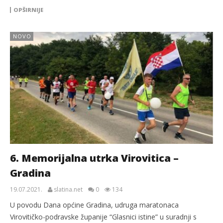
OPŠIRNIJE
NOVO
6. Memorijalna utrka Virovitica –
Gradina
19.07.2021.
slatina.net
0
134
U povodu Dana općine Gradina, udruga maratonaca
Virovitičko-podravske županije “Glasnici istine” u suradnji s