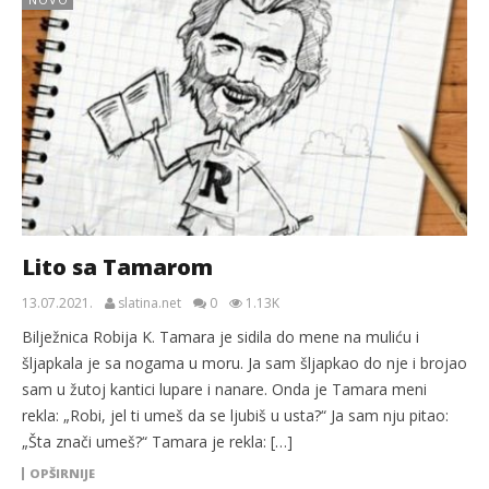
Lito sa Tamarom
13.07.2021.
slatina.net
0
1.13K
Bilježnica Robija K. Tamara je sidila do mene na muliću i
šljapkala je sa nogama u moru. Ja sam šljapkao do nje i brojao
sam u žutoj kantici lupare i nanare. Onda je Tamara meni
rekla: „Robi, jel ti umeš da se ljubiš u usta?“ Ja sam nju pitao:
„Šta znači umeš?“ Tamara je rekla: […]
OPŠIRNIJE