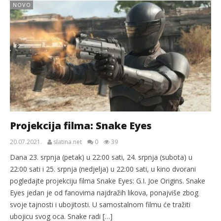
NOVO
Projekcija filma: Snake Eyes
20.07.2021.
slatina.net
0
39
Dana 23. srpnja (petak) u 22:00 sati, 24. srpnja (subota) u
22:00 sati i 25. srpnja (nedjelja) u 22:00 sati, u kino dvorani
pogledajte projekciju filma Snake Eyes: G.I. Joe Origins. Snake
Eyes jedan je od fanovima najdražih likova, ponajviše zbog
svoje tajnosti i ubojitosti. U samostalnom filmu će tražiti
ubojicu svog oca. Snake radi […]