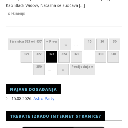
Kao Black Widow, Natasha se suočava […]
OPŠIRNIJE
Stranica 323 od 437
« Prva
10
20
30
«
...
321
322
323
324
325
330
340
...
...
350
Posljednja »
»
...
NAJAVE DOGAĐANJA
15.08.2026.
Astro Party
TREBATE IZRADU INTERNET STRANICE?