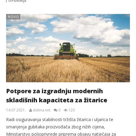
OPŠIRNIJE
NOVO
Potpore za izgradnju modernih
skladišnih kapaciteta za žitarice
14.07.2021.
slatina.net
0
120
Radi osiguravanja stabilnosti tržišta žitarica i uljarica te
smanjenja gubitaka proizvođača zbog nižih cijena,
Ministarstvo poljoprivrede priprema objavu natječaja za