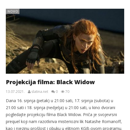
NOVO
Projekcija filma: Black Widow
13.07.2021.
slatina.net
0
70
Dana 16. srpnja (petak) u 21:00 sati, 17. srpnja (subota) u
21:00 sati i 18. srpnja (nedjelja) u 21:00 sati, u kino dvorani
pogledajte projekciju filma Black Widow. Priča je svojevrsni
prequel koji nam razotkriva misteriozni lik Natashe Romanoff,
kao i njezinu prošlost i obuku u elitnom KGB-ovom programu.