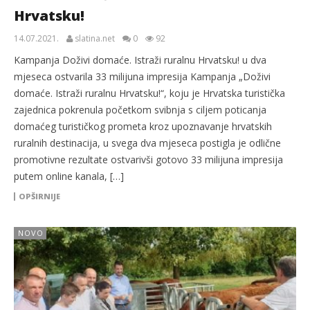
Hrvatsku!
14.07.2021.
slatina.net
0
92
Kampanja Doživi domaće. Istraži ruralnu Hrvatsku! u dva
mjeseca ostvarila 33 milijuna impresija Kampanja „Doživi
domaće. Istraži ruralnu Hrvatsku!“, koju je Hrvatska turistička
zajednica pokrenula početkom svibnja s ciljem poticanja
domaćeg turističkog prometa kroz upoznavanje hrvatskih
ruralnih destinacija, u svega dva mjeseca postigla je odlične
promotivne rezultate ostvarivši gotovo 33 milijuna impresija
putem online kanala, […]
OPŠIRNIJE
NOVO