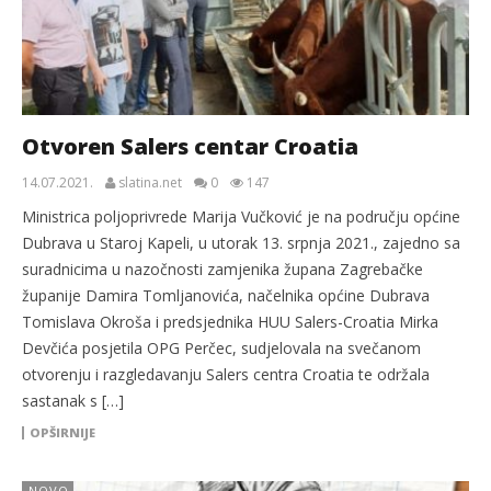
Otvoren Salers centar Croatia
14.07.2021.
slatina.net
0
147
Ministrica poljoprivrede Marija Vučković je na području općine
Dubrava u Staroj Kapeli, u utorak 13. srpnja 2021., zajedno sa
suradnicima u nazočnosti zamjenika župana Zagrebačke
županije Damira Tomljanovića, načelnika općine Dubrava
Tomislava Okroša i predsjednika HUU Salers-Croatia Mirka
Devčića posjetila OPG Perčec, sudjelovala na svečanom
otvorenju i razgledavanju Salers centra Croatia te održala
sastanak s […]
OPŠIRNIJE
NOVO