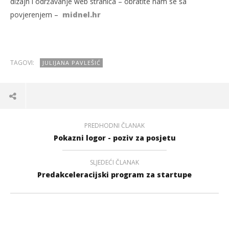
dizajn i održavanje web stranica – obratite nam se sa
povjerenjem –
midnel.hr
TAGOVI:
JULIJANA PAVLEŠIĆ
PREDHODNI ČLANAK
Pokazni logor - poziv za posjetu
SLJEDEĆI ČLANAK
Predakceleracijski program za startupe