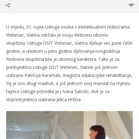
U srijedu, 01. rujna Udruga osoba s intelektualnim teškoćama
Vretenac, Slatina održala je svoju Redovnu izbornu
skupštinu. Udruga OSIT Vretenac, Slatina djeluje već pune četiri
godine, a ulaskom u petu godinu djelovanja ovogodišnja
Redovna skupština bila je izbornog karaktera. Tako je za
predsjednicu Udruge OSIT Vretenac, Slatine još jednom
izabrana Patricija Karaman, magistra edukacijske rehabilitacije,
čiji je ovo drugi madnat, a još jednom svoj mandat na mjestu
tajnice Udruge potvrdila je i Ivana Sabolić, dok je za
TRENUTNO OTVORENO
dopredsjednicu izabrana Jelica Hržina.
Redovna izborna skupština Udruge OSIT
Po
Vretenac, Slatina
03.
s
03.09.2021.
slatina.net