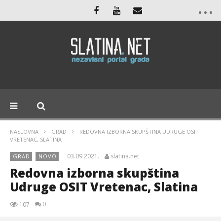
NASLOVNA
GRAD
REDOVNA IZBORNA SKUPŠTINA UDRUGE OSIT
VRETENAC, SLATINA
03.09.2021.
slatina.net
GRAD
NOVO
Redovna izborna skupština
Udruge OSIT Vretenac, Slatina
0
107