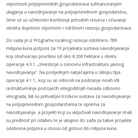
otpornosti poljoprivrednih gospodarstava sufinanciranjem
ulaganja u navodnjavanje na poljoprivrednom gospodarstvu,
čime se uz učinkovito korištenje prirodnih resursa i očuvanje
okoliša doprinosi otpornom i održivom razvoju gospodarstava.
Do sada je iz Programa ruralnog razvoja odobreno 789
milijuna kuna potpore za 19 projekata sustava navodnjavanja
koji obuhvaćaju površinu od oko 8.200 hektara u okviru
operacije 4.3.1. „Investicije u osnovnu infrastrukturu javnog
navodnjavanja“. Na posljednjim natječajima u sklopu tipa
operacije 4.1.1., koji su se odnosili na podizanje novih i/ili
restrukturiranje postojećih višegodišnjih nasada odnosno
vinograda, bili su prihvatljivi troškovi sustava za navodnjavanje
na poljoprivrednim gospodarstvima te oprema za
navodnjavanje, a projekti koji su uključivali navodnjavanje imali
su prednost pri odabiru te je ukupno do sada za takve projekte
odobrena potpora u iznosu od gotovo 86 milijuna kuna.