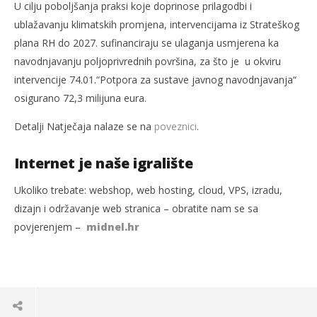
U cilju poboljšanja praksi koje doprinose prilagodbi i
ublažavanju klimatskih promjena, intervencijama iz Strateškog
plana RH do 2027. sufinanciraju se ulaganja usmjerena ka
navodnjavanju poljoprivrednih površina, za što je u okviru
intervencije 74.01.“Potpora za sustave javnog navodnjavanja“
osigurano 72,3 milijuna eura.
Detalji Natječaja nalaze se na
poveznici
.
Internet je naše igralište
Ukoliko trebate: webshop, web hosting, cloud, VPS, izradu,
dizajn i održavanje web stranica – obratite nam se sa
povjerenjem –
midnel.hr