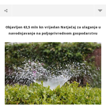
Objavljen 63,5 mln kn vrijedan Natječaj za ulaganje u
navodnjavanje na poljoprivrednom gospodarstvu
TRENUTNO OTVORENO
63,5 miliona kuna za ulaganje u navodnjavanje
Po
na poljoprivrednom gospodarstvu
31.
s
31.10.2022.