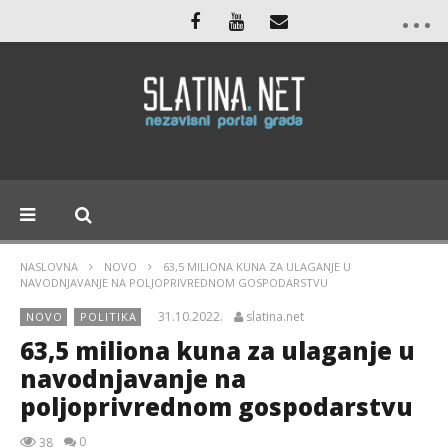
NASLOVNA
NOVO
63,5 MILIONA KUNA ZA ULAGANJE U
NAVODNJAVANJE NA POLJOPRIVREDNOM GOSPODARSTVU
31.10.2022.
slatina.net
NOVO
POLITIKA
63,5 miliona kuna za ulaganje u
navodnjavanje na
poljoprivrednom gospodarstvu
0
38