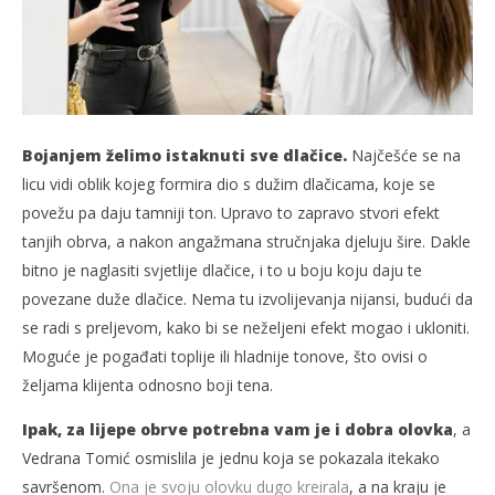
Bojanjem želimo istaknuti sve dlačice.
Najčešće se na
licu vidi oblik kojeg formira dio s dužim dlačicama, koje se
povežu pa daju tamniji ton. Upravo to zapravo stvori efekt
tanjih obrva, a nakon angažmana stručnjaka djeluju šire. Dakle
bitno je naglasiti svjetlije dlačice, i to u boju koju daju te
povezane duže dlačice. Nema tu izvolijevanja nijansi, budući da
se radi s preljevom, kako bi se neželjeni efekt mogao i ukloniti.
Moguće je pogađati toplije ili hladnije tonove, što ovisi o
željama klijenta odnosno boji tena.
Ipak, za lijepe obrve potrebna vam je i dobra olovka
, a
Vedrana Tomić osmislila je jednu koja se pokazala itekako
savršenom.
Ona je svoju olovku dugo kreirala
, a na kraju je