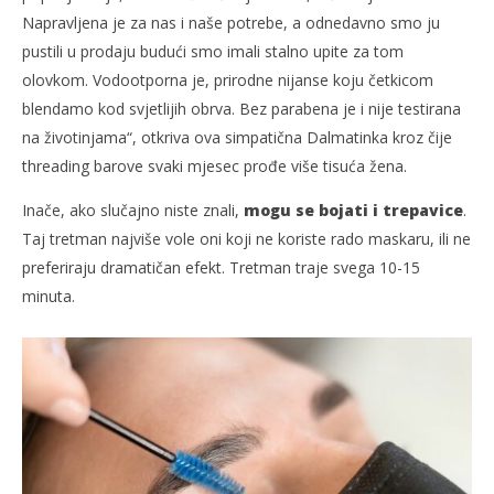
Napravljena je za nas i naše potrebe, a odnedavno smo ju
pustili u prodaju budući smo imali stalno upite za tom
olovkom. Vodootporna je, prirodne nijanse koju četkicom
blendamo kod svjetlijih obrva. Bez parabena je i nije testirana
na životinjama“, otkriva ova simpatična Dalmatinka kroz čije
threading barove svaki mjesec prođe više tisuća žena.
Inače, ako slučajno niste znali,
mogu se bojati i trepavice
.
Taj tretman najviše vole oni koji ne koriste rado maskaru, ili ne
preferiraju dramatičan efekt. Tretman traje svega 10-15
minuta.