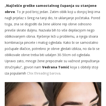
„
Najčešće greške samostalnog čupanja su stanjene
obrve
. To je pod broj jedan. Zatim oblik koji u donjoj liniji ima
nagli prijelaz s šireg na tanji dio, te uklanjanje početaka. Pored
toga, zna se dogoditi da žene uklone rep obrve odnosno
previše skrate duljinu. Nazvala bih to više depilacijom nego
oblikovanjem obrva. Rješenje leži u problemu, a njega stvara
kombinacija pincete i malog ogledala. Kako bi se samostalno
počupale dlačice, potrebno je obrve gledati izbliza, no da bi se
oblikovale obrve treba biti udaljen 30-50cm od ogledala.
Upravo zato, mnoge žene prepoznale su važnost prepuštanja
stručnjaku“, govori nam
Vedrana Tomić
koja s obitelji stoji
iza popularnih
Chix threading barova
.