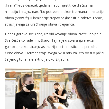
„hrana“ kroz desetak tjedana nadomjestiti će dlačicama
hidraciju i snagu, naročito potrebnu nakon tretmana laminacije
obrva (browlift) ili laminacije trepavica (lashlift)“, otkriva Tomić,
stručnjakinja za uređivanje obrva i trepavica.
Danas gotovo sve žene, uz oblikovanje obrva, traže i bojanje.
Sve češće to rade i muškarci. Tajna je u stvaranju efekta
gustoće, te korigiranju asimetrija s ciljem isticanja prirodne
širine obrva. Tretman traje svega 5-10 minuta, što ovisi o jačini
željenog tona, a efektno je oko 2 tjedna.