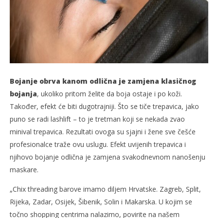
Bojanje obrva kanom odlična je zamjena klasičnog
bojanja
, ukoliko pritom želite da boja ostaje i po koži.
Također, efekt će biti dugotrajniji. Što se tiče trepavica, jako
puno se radi lashlift – to je tretman koji se nekada zvao
minival trepavica. Rezultati ovoga su sjajni i žene sve češće
profesionalce traže ovu uslugu. Efekt uvijenih trepavica i
njihovo bojanje odlična je zamjena svakodnevnom nanošenju
maskare.
„Chix threading barove imamo diljem Hrvatske. Zagreb, Split,
Rijeka, Zadar, Osijek, Šibenik, Solin i Makarska. U kojim se
točno shopping centrima nalazimo, povirite na našem