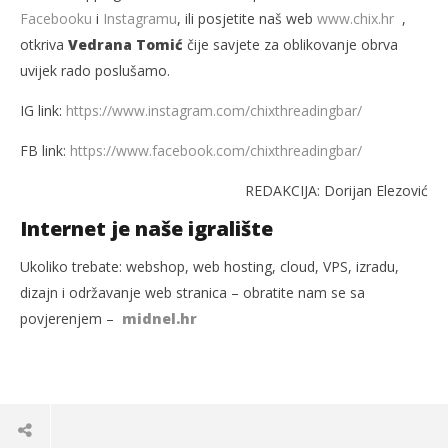
Facebooku
i
Instagramu
, ili posjetite naš web
www.chix.hr
,
otkriva
Vedrana Tomić
čije savjete za oblikovanje obrva
uvijek rado poslušamo.
IG link:
https://www.instagram.com/chixthreadingbar/
FB link:
https://www.facebook.com/chixthreadingbar/
REDAKCIJA: Dorijan Elezović
Internet je naše igralište
Ukoliko trebate: webshop, web hosting, cloud, VPS, izradu,
dizajn i održavanje web stranica – obratite nam se sa
povjerenjem –
midnel.hr