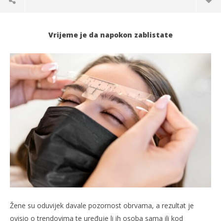
Vrijeme je da napokon zablistate
TRENUTNO OTVORENO
Znate li kako pravilno oblikovati obrve?
Po
24.01.2022.
24.
slatina.net
s
Žene su oduvijek davale pozornost obrvama, a rezultat je
ovisio o trendovima te uređuje li ih osoba sama ili kod