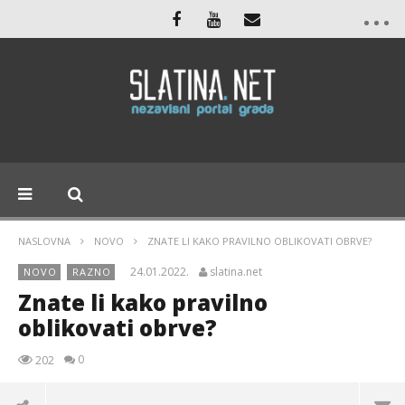
NASLOVNA
NOVO
ZNATE LI KAKO PRAVILNO OBLIKOVATI OBRVE?
24.01.2022.
slatina.net
NOVO
RAZNO
Znate li kako pravilno
oblikovati obrve?
0
202