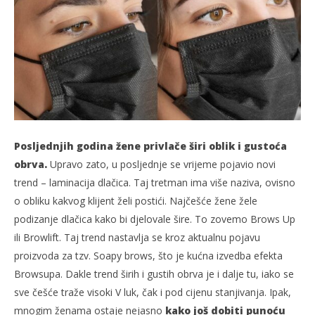
Posljednjih godina žene privlače širi oblik i gustoća
obrva.
Upravo zato, u posljednje se vrijeme pojavio novi
trend – laminacija dlačica. Taj tretman ima više naziva, ovisno
o obliku kakvog klijent želi postići. Najčešće žene žele
podizanje dlačica kako bi djelovale šire. To zovemo Brows Up
ili Browlift. Taj trend nastavlja se kroz aktualnu pojavu
proizvoda za tzv. Soapy brows, što je kućna izvedba efekta
Browsupa. Dakle trend širih i gustih obrva je i dalje tu, iako se
sve češće traže visoki V luk, čak i pod cijenu stanjivanja. Ipak,
mnogim ženama ostaje nejasno
kako još dobiti punoću