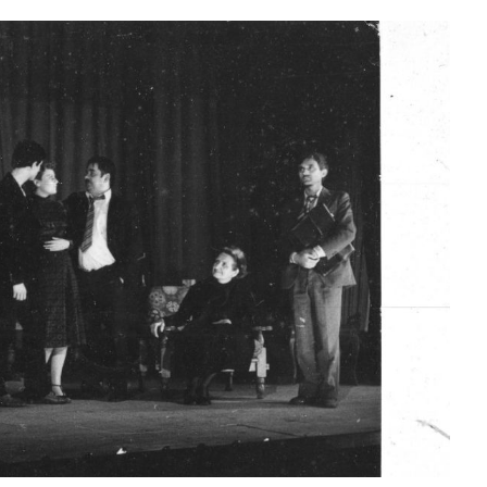
slova na području VPŽ
Ljeto donosi bezbrižnu igru, ali
i zdravstvene izazove
t
24.01.2022.
slatina.net