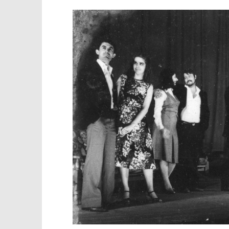
TRENUTNO OTVORENO
Poziv na sastanak inicijativnog
Popis po
odbora za obnovu slatinskog
24.01.2022.
amaterskog kazališta
slatina.ne
24.01.2022.
slatina.net