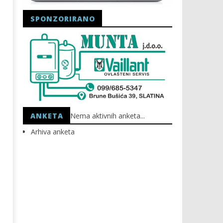
SPONZORIRANO
Astro Party
HEP: Bez struje
24.01.2022.
24.01.2022.
slatina.net
slatina.net
ANKETA
Nema aktivnih anketa...
Arhiva anketa