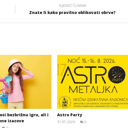
SLJEDEĆI ČLANAK
Znate li kako pravilno oblikovati obrve?
si bezbrižnu igru, ali i
Astro Party
ene izazove
31.07.2026.
0
slatina.net
0