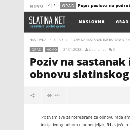
Popis poslova na podru
GRAD
NOVO
NOVO
NASLOVNA
GRAD
Astro Party
NOVO
HEP: Bez struje
GRAD
NASLOVNA
GRAD
POZIV NA SASTANAK INICIJATIVNOG
NOVO
24.01.2022.
slatina.net
0
GRAD
NOVO
NOVO
Poziv na sastanak 
KULTURA
obnovu slatinskog
13. akcija DDK u 2026.
GRAD
Prekid isporuke plina
GRAD
449
Od uboda insekata do 
NOVO
Popis poslova na podru
GRAD
Pozivam sve zainteresirane za obnovu rada amat
inicijativnog odbora u ponedjeljak,
31.
siječnja