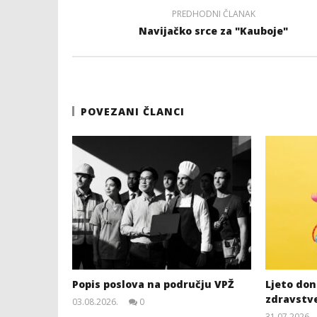
PREDHODNI ČLANAK
Navijačko srce za "Kauboje"
POVEZANI ČLANCI
Popis poslova na području VPŽ
Ljeto dono
zdravstv
03.08.2026.
0
slatina.net
31.07.2026.