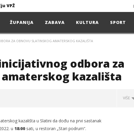
čju VPŽ
Ljeto donosi bezbrižnu igru, ali i zdravstvene izazove
ŽUPANIJA
ZABAVA
KULTURA
SPORT
 ODBORA ZA OBNOVU SLATINSKOG AMATERSKOG KAZALIŠTA
Projekcija filma – SPIDER-MAN: Novo doba
Poduzetnička oluja: Priča o braći koja su u samo osam godina osvojila tržište
inicijativnog odbora za
4. Oluja Jazz Fest donosi dvije večeri vrhunskog jazza
 amaterskog kazališta
VIŠE
sunčanice
čju VPŽ
erskog kazališta u Slatini da dođu na prvi sastanak
 2022. u
18:00
sati, u restoran „Stari podrum“.