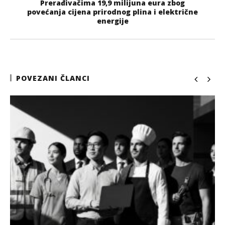
Prerađivačima 19,9 milijuna eura zbog
povećanja cijena prirodnog plina i električne
energije
POVEZANI ČLANCI