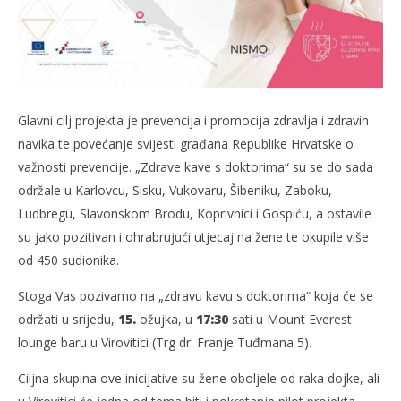
Glavni cilj projekta je prevencija i promocija zdravlja i zdravih
navika te povećanje svijesti građana Republike Hrvatske o
važnosti prevencije. „Zdrave kave s doktorima“ su se do sada
održale u Karlovcu, Sisku, Vukovaru, Šibeniku, Zaboku,
Ludbregu, Slavonskom Brodu, Koprivnici i Gospiću, a ostavile
su jako pozitivan i ohrabrujući utjecaj na žene te okupile više
od 450 sudionika.
Stoga Vas pozivamo na „zdravu kavu s doktorima“ koja će se
održati u srijedu,
15.
ožujka, u
17:30
sati u Mount Everest
lounge baru u Virovitici (Trg dr. Franje Tuđmana 5).
Ciljna skupina ove inicijative su žene oboljele od raka dojke, ali