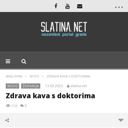
NASLOVNA
NOVO
ZDRAVA KAVA S DOKTORIMA
13.03.2023.
slatina.net
NOVO
ŽUPANIJA
Zdrava kava s doktorima
0
116