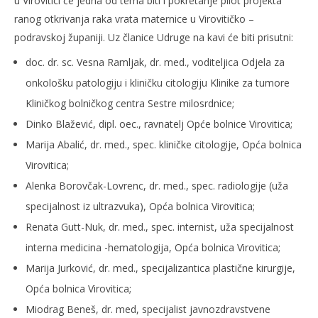
u Virovitici će jedna od tema biti i pokretanje pilot projekta
ranog otkrivanja raka vrata maternice u Virovitičko –
podravskoj županiji. Uz članice Udruge na kavi će biti prisutni:
doc. dr. sc. Vesna Ramljak, dr. med., voditeljica Odjela za
onkološku patologiju i kliničku citologiju Klinike za tumore
Kliničkog bolničkog centra Sestre milosrdnice;
Dinko Blažević, dipl. oec., ravnatelj Opće bolnice Virovitica;
Marija Abalić, dr. med., spec. kliničke citologije, Opća bolnica
Virovitica;
Alenka Borovčak-Lovrenc, dr. med., spec. radiologije (uža
specijalnost iz ultrazvuka), Opća bolnica Virovitica;
Renata Gutt-Nuk, dr. med., spec. internist, uža specijalnost
interna medicina -hematologija, Opća bolnica Virovitica;
Marija Jurković, dr. med., specijalizantica plastične kirurgije,
Opća bolnica Virovitica;
Miodrag Beneš, dr. med, specijalist javnozdravstvene