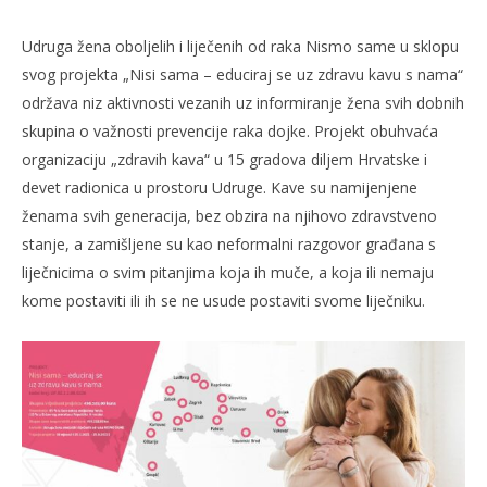
Udruga žena oboljelih i liječenih od raka Nismo same u sklopu
svog projekta „Nisi sama – educiraj se uz zdravu kavu s nama“
održava niz aktivnosti vezanih uz informiranje žena svih dobnih
skupina o važnosti prevencije raka dojke. Projekt obuhvaća
organizaciju „zdravih kava“ u 15 gradova diljem Hrvatske i
devet radionica u prostoru Udruge. Kave su namijenjene
ženama svih generacija, bez obzira na njihovo zdravstveno
stanje, a zamišljene su kao neformalni razgovor građana s
liječnicima o svim pitanjima koja ih muče, a koja ili nemaju
TRENUTNO OTVORENO
kome postaviti ili ih se ne usude postaviti svome liječniku.
Zdrava kava s doktorima
Po
13.03.2023.
13.
slatina.net
s