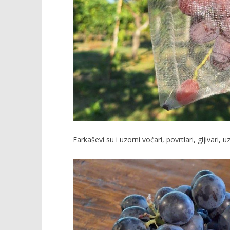
Farkaševi su i uzorni voćari, povrtlari, gljivari, 