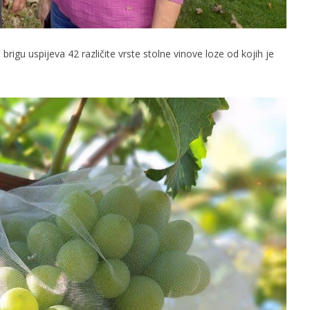
brigu uspijeva 42 različite vrste stolne vinove loze od kojih je