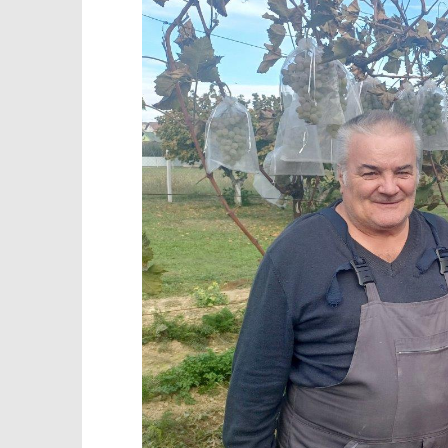
TRENUTNO OTVORENO
Popis po
Vinogradari bez vinograda
31.10.2025.
31.10.2025.
slatina.ne
slatina.net