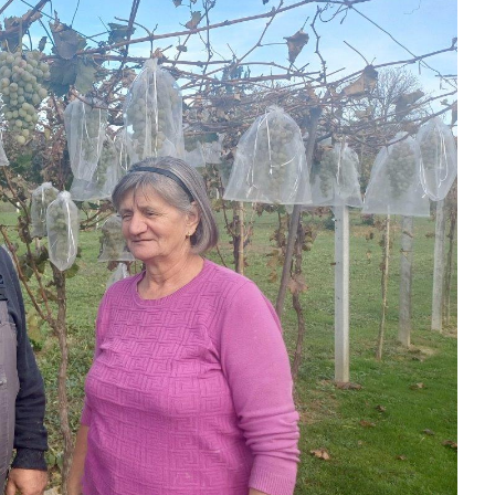
slova na području VPŽ
Ljeto donosi bezbrižnu igru, ali
i zdravstvene izazove
t
31.10.2025.
slatina.net