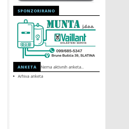
SPONZORIRANO
Astro Party
HEP: Bez struje
31.10.2025.
31.10.2025.
slatina.net
slatina.net
ANKETA
Nema aktivnih anketa...
Arhiva anketa