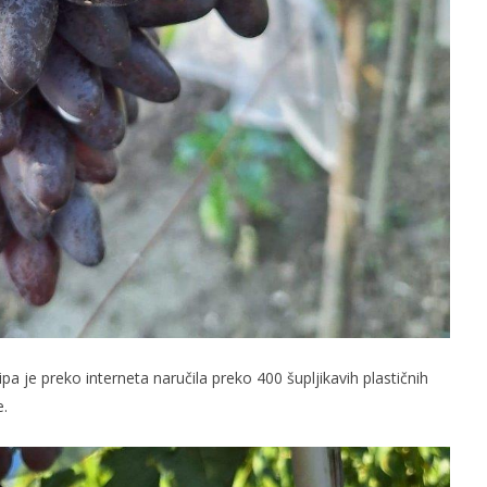
ipa je preko interneta naručila preko 400 šupljikavih plastičnih
e.