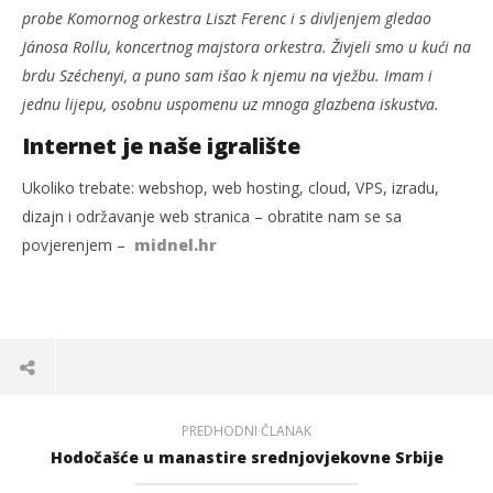
probe Komornog orkestra Liszt Ferenc i s divljenjem gledao
Jánosa Rollu, koncertnog majstora orkestra. Živjeli smo u kući na
brdu Széchenyi, a puno sam išao k njemu na vježbu. Imam i
jednu lijepu, osobnu uspomenu uz mnoga glazbena iskustva.
Internet je naše igralište
Ukoliko trebate: webshop, web hosting, cloud, VPS, izradu,
dizajn i održavanje web stranica – obratite nam se sa
povjerenjem –
midnel.hr
PREDHODNI ČLANAK
Hodočašće u manastire srednjovjekovne Srbije