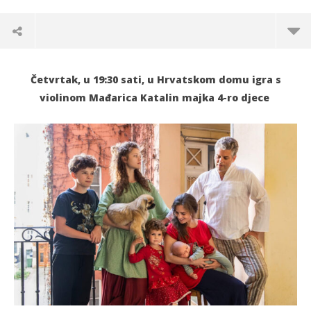
Četvrtak, u 19:30 sati, u Hrvatskom domu igra s
violinom Mađarica Katalin majka 4-ro djece
TRENUTNO OTVORENO
Večeras u Hrvatskom domu: Katalin Kokas i
Po
Barnabás Kelemen
16.
s
16.10.2025.