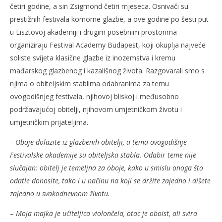
četiri godine, a sin Zsigmond četiri mjeseca. Osnivači su
prestižnih festivala komorne glazbe, a ove godine po šesti put
u Lisztovoj akademiji i drugim posebnim prostorima
organiziraju Festival Academy Budapest, koji okuplja najveće
soliste svijeta klasične glazbe iz inozemstva i kremu
mađarskog glazbenog i kazališnog života. Razgovarali smo s
njima o obiteljskim stablima odabranima za temu
ovogodišnjeg festivala, njihovoj bliskoj i međusobno
podržavajućoj obitelji, njihovom umjetničkom životu i
umjetničkim prijateljima.
– Oboje dolazite iz glazbenih obitelji, a tema ovogodišnje
Festivalske akademije su obiteljska stabla. Odabir teme nije
slučajan: obitelj je temeljna za oboje, kako u smislu onoga što
odatle donosite, tako i u načinu na koji se držite zajedno i dišete
zajedno u svakodnevnom životu.
–
Moja majka je učiteljica violončela, otac je oboist, ali svira