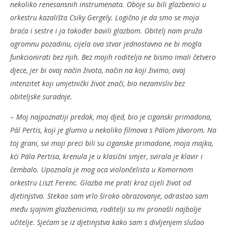
nekoliko renesansnih instrumenata. Oboje su bili glazbenici u
orkestru kazališta Csiky Gergely. Logično je da smo se moja
braća i sestre i ja također bavili glazbom. Obitelj nam pruža
ogromnu pozadinu, cijela ova stvar jednostavno ne bi mogla
funkcionirati bez njih. Bez mojih roditelja ne bismo imali četvero
djece, jer bi ovaj način života, način na koji živimo, ovaj
intenzitet koji umjetnički život znači, bio nezamisliv bez
obiteljske suradnje.
–
Moj najpoznatiji predak, moj djed, bio je ciganski primadona,
Pál Pertis, koji je glumio u nekoliko filmova s Pálom Jávorom. Na
toj grani, svi moji preci bili su ciganske primadone, moja majka,
kći Pála Pertisa, krenula je u klasični smjer, svirala je klavir i
čembalo. Upoznala je mog oca violončelista u Komornom
orkestru Liszt Ferenc. Glazba me prati kroz cijeli život od
djetinjstva. Stekao sam vrlo široko obrazovanje, odrastao sam
među sjajnim glazbenicima, roditelji su mi pronašli najbolje
učitelje. Sjećam se iz djetinjstva kako sam s divljenjem slušao