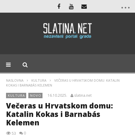
NASLOVNA
KULTURA
VEČERAS U HRVATSKOM DOMU: KATALIN
KOKAS I BARNABÁS KELEMEN
16.10.2025.
slatina.net
KULTURA
NOVO
Večeras u Hrvatskom domu:
Katalin Kokas i Barnabás
Kelemen
0
53