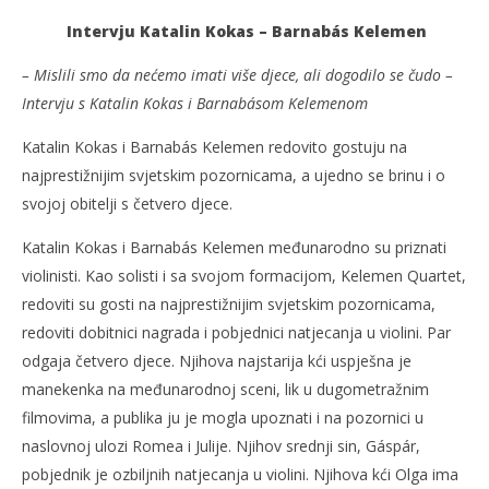
slatina.net
Intervju Katalin Kokas – Barnabás Kelemen
– Mislili smo da nećemo imati više djece, ali dogodilo se čudo –
Intervju s Katalin Kokas i Barnabásom Kelemenom
Katalin Kokas i Barnabás Kelemen redovito gostuju na
najprestižnijim svjetskim pozornicama, a ujedno se brinu i o
svojoj obitelji s četvero djece.
Katalin Kokas i Barnabás Kelemen međunarodno su priznati
violinisti. Kao solisti i sa svojom formacijom, Kelemen Quartet,
redoviti su gosti na najprestižnijim svjetskim pozornicama,
redoviti dobitnici nagrada i pobjednici natjecanja u violini. Par
odgaja četvero djece. Njihova najstarija kći uspješna je
manekenka na međunarodnoj sceni, lik u dugometražnim
filmovima, a publika ju je mogla upoznati i na pozornici u
naslovnoj ulozi Romea i Julije. Njihov srednji sin, Gáspár,
pobjednik je ozbiljnih natjecanja u violini. Njihova kći Olga ima