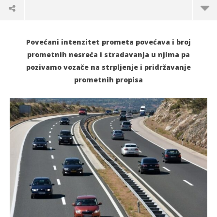
Povećani intenzitet prometa povećava i broj
prometnih nesreća i stradavanja u njima pa
pozivamo vozače na strpljenje i pridržavanje
prometnih propisa
TRENUTNO OTVORENO
Upozorenja i savjeti vozačima koji kreću na
Po
godišnje odmore
23.
s
23.07.2022.
slatina.net