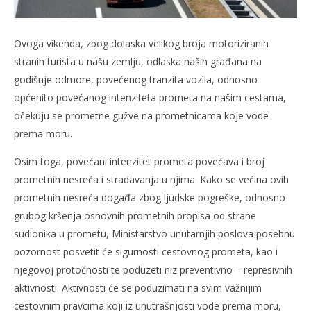
Ovoga vikenda, zbog dolaska velikog broja motoriziranih
stranih turista u našu zemlju, odlaska naših građana na
godišnje odmore, povećenog tranzita vozila, odnosno
općenito povećanog intenziteta prometa na našim cestama,
očekuju se prometne gužve na prometnicama koje vode
prema moru.
Osim toga, povećani intenzitet prometa povećava i broj
prometnih nesreća i stradavanja u njima. Kako se većina ovih
prometnih nesreća događa zbog ljudske pogreške, odnosno
grubog kršenja osnovnih prometnih propisa od strane
sudionika u prometu, Ministarstvo unutarnjih poslova posebnu
pozornost posvetit će sigurnosti cestovnog prometa, kao i
njegovoj protočnosti te poduzeti niz preventivno – represivnih
aktivnosti. Aktivnosti će se poduzimati na svim važnijim
cestovnim pravcima koji iz unutrašnjosti vode prema moru,