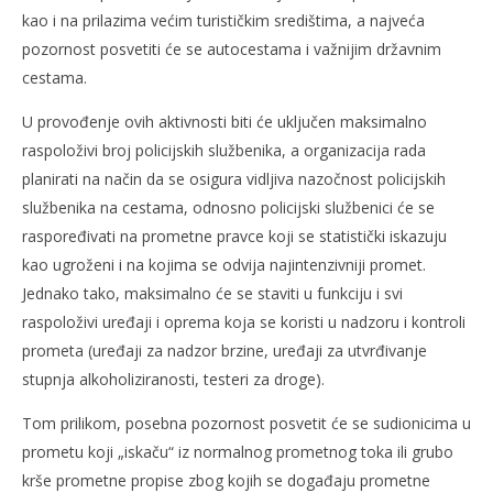
kao i na prilazima većim turističkim središtima, a najveća
pozornost posvetiti će se autocestama i važnijim državnim
cestama.
U provođenje ovih aktivnosti biti će uključen maksimalno
raspoloživi broj policijskih službenika, a organizacija rada
planirati na način da se osigura vidljiva nazočnost policijskih
službenika na cestama, odnosno policijski službenici će se
raspoređivati na prometne pravce koji se statistički iskazuju
kao ugroženi i na kojima se odvija najintenzivniji promet.
Jednako tako, maksimalno će se staviti u funkciju i svi
raspoloživi uređaji i oprema koja se koristi u nadzoru i kontroli
prometa (uređaji za nadzor brzine, uređaji za utvrđivanje
stupnja alkoholiziranosti, testeri za droge).
Tom prilikom, posebna pozornost posvetit će se sudionicima u
prometu koji „iskaču“ iz normalnog prometnog toka ili grubo
krše prometne propise zbog kojih se događaju prometne