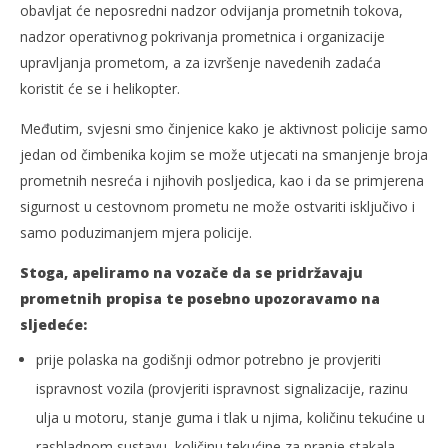
obavljat će neposredni nadzor odvijanja prometnih tokova,
nadzor operativnog pokrivanja prometnica i organizacije
upravljanja prometom, a za izvršenje navedenih zadaća
koristit će se i helikopter.
Međutim, svjesni smo činjenice kako je aktivnost policije samo
jedan od čimbenika kojim se može utjecati na smanjenje broja
prometnih nesreća i njihovih posljedica, kao i da se primjerena
sigurnost u cestovnom prometu ne može ostvariti isključivo i
samo poduzimanjem mjera policije.
Stoga, apeliramo na vozače da se pridržavaju
prometnih propisa te posebno upozoravamo na
sljedeće:
prije polaska na godišnji odmor potrebno je provjeriti
ispravnost vozila (provjeriti ispravnost signalizacije, razinu
ulja u motoru, stanje guma i tlak u njima, količinu tekućine u
rashladnom sustavu, količinu tekućine za pranje stakala,