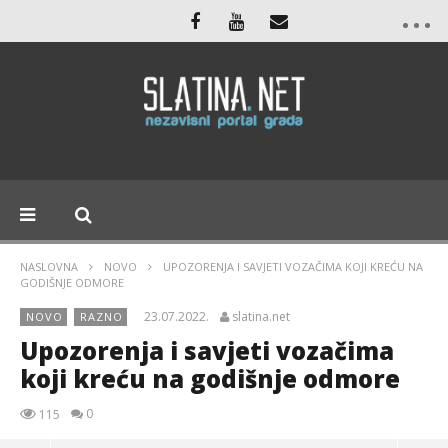
NASLOVNA
NOVO
UPOZORENJA I SAVJETI VOZAČIMA KOJI KREĆU NA
GODIŠNJE ODMORE
23.07.2022.
slatina.net
NOVO
RAZNO
Upozorenja i savjeti vozačima
koji kreću na godišnje odmore
0
115