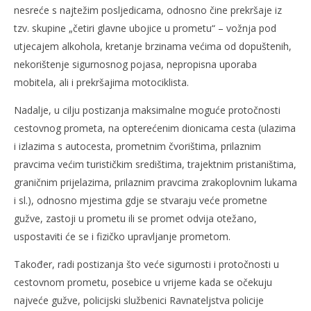
nesreće s najtežim posljedicama, odnosno čine prekršaje iz
tzv. skupine „četiri glavne ubojice u prometu“ – vožnja pod
utjecajem alkohola, kretanje brzinama većima od dopuštenih,
nekorištenje sigurnosnog pojasa, nepropisna uporaba
mobitela, ali i prekršajima motociklista.
Nadalje, u cilju postizanja maksimalne moguće protočnosti
cestovnog prometa, na opterećenim dionicama cesta (ulazima
i izlazima s autocesta, prometnim čvorištima, prilaznim
pravcima većim turističkim središtima, trajektnim pristaništima,
graničnim prijelazima, prilaznim pravcima zrakoplovnim lukama
i sl.), odnosno mjestima gdje se stvaraju veće prometne
gužve, zastoji u prometu ili se promet odvija otežano,
uspostaviti će se i fizičko upravljanje prometom.
Također, radi postizanja što veće sigurnosti i protočnosti u
cestovnom prometu, posebice u vrijeme kada se očekuju
najveće gužve, policijski službenici Ravnateljstva policije