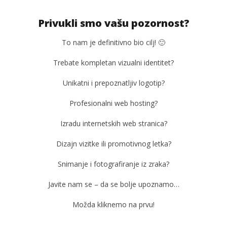
Privukli smo vašu pozornost?
To nam je definitivno bio cilj! 🙂
Trebate kompletan vizualni identitet?
Unikatni i prepoznatljiv logotip?
Profesionalni web hosting?
Izradu internetskih web stranica?
TRENUTNO OTVORENO
Dizajn vizitke ili promotivnog letka?
Trebam izradu web stranice
Po
Snimanje i fotografiranje iz zraka?
01.02.2022.
01.
slatina.net
s
Javite nam se – da se bolje upoznamo…
Možda kliknemo na prvu!