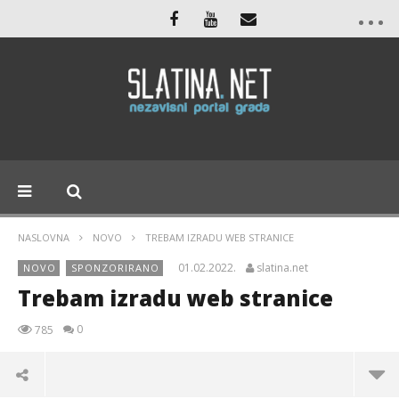
NASLOVNA
NOVO
TREBAM IZRADU WEB STRANICE
01.02.2022.
slatina.net
NOVO
SPONZORIRANO
Trebam izradu web stranice
0
785