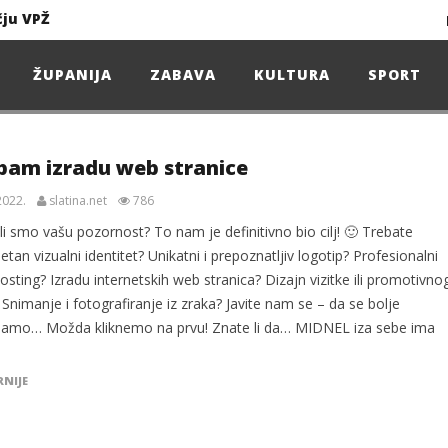
čju VPŽ
Ljeto donosi bezbrižnu igru, ali i zdravstvene izazove
ŽUPANIJA
ZABAVA
KULTURA
SPORT
Projekcija filma – SPIDER-MAN: Novo doba
bam izradu web stranice
Poduzetnička oluja: Priča o braći koja su u samo osam godina osvojila tržište
2022.
slatina.net
786
4. Oluja Jazz Fest donosi dvije večeri vrhunskog jazza
li smo vašu pozornost? To nam je definitivno bio cilj! 🙂 Trebate
tan vizualni identitet? Unikatni i prepoznatljiv logotip? Profesionalni
sting? Izradu internetskih web stranica? Dizajn vizitke ili promotivno
 Snimanje i fotografiranje iz zraka? Javite nam se – da se bolje
amo… Možda kliknemo na prvu! Znate li da… MIDNEL iza sebe ima
sunčanice
čju VPŽ
RNIJE