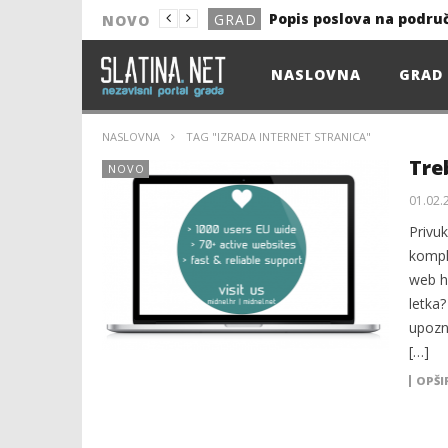
Popis poslova na podru
GRAD
NOVO
NOVO
NASLOVNA
GRAD
Astro Party
NOVO
HEP: Bez struje
GRAD
NASLOVNA
TAG "IZRADA INTERNET STRANICA"
NOVO
Tre
NOVO
NOVO
01.02.
KULTURA
Privuk
komple
13. akcija DDK u 2026.
GRAD
web ho
Prekid isporuke plina
GRAD
letka?
upozn
Od uboda insekata do 
NOVO
[…]
Popis poslova na podru
GRAD
OPŠI