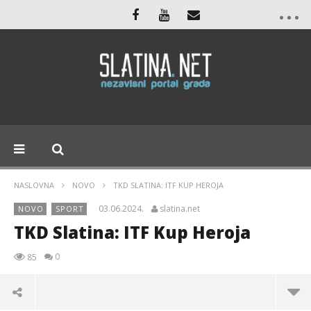
NASLOVNA
NOVO
TKD SLATINA: ITF KUP HEROJA
03.06.2024.
slatina.net
NOVO
SPORT
TKD Slatina: ITF Kup Heroja
0
85