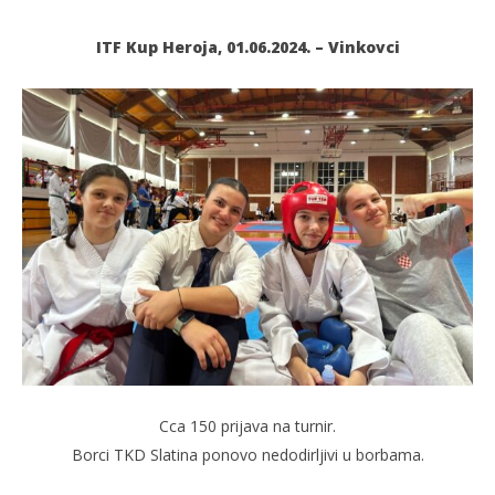
ITF Kup Heroja, 01.06.2024. – Vinkovci
TRENUTNO OTVORENO
TKD Slatina: ITF Kup Heroja
Po
03.06.2024.
03.
slatina.net
s
Cca 150 prijava na turnir.
Borci TKD Slatina ponovo nedodirljivi u borbama.