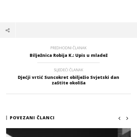
PREDHODNI ČLANAK
Bilježnica Robija K.: Upis u mladež
SLJEDEĆI ČLANAK
Djećji vrtić Suncokret obilježio Svjetski dan
zaštite okoliša
POVEZANI ČLANCI