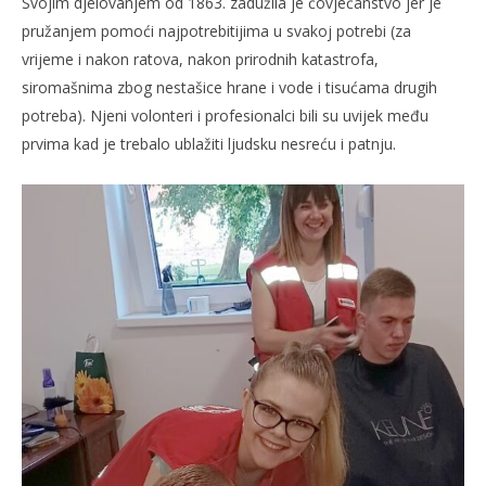
Svojim djelovanjem od 1863. zadužila je čovječanstvo jer je
pružanjem pomoći najpotrebitijima u svakoj potrebi (za
vrijeme i nakon ratova, nakon prirodnih katastrofa,
siromašnima zbog nestašice hrane i vode i tisućama drugih
potreba). Njeni volonteri i profesionalci bili su uvijek među
prvima kad je trebalo ublažiti ljudsku nesreću i patnju.