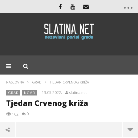
NASLOVNA
GRAD
TJEDAN CRVENOG KRIŽA
13.05.2022.
slatina.net
GRAD
NOVO
Tjedan Crvenog križa
0
162