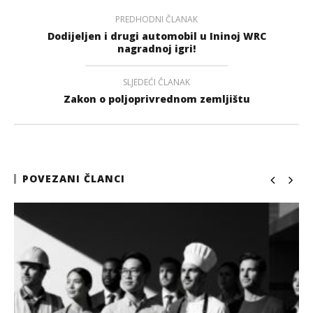
PREDHODNI ČLANAK
Dodijeljen i drugi automobil u Ininoj WRC
nagradnoj igri!
SLJEDEĆI ČLANAK
Zakon o poljoprivrednom zemljištu
POVEZANI ČLANCI