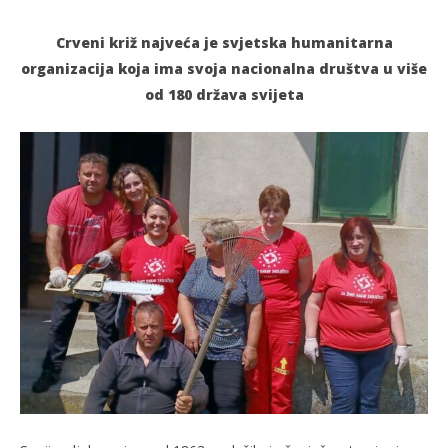
Crveni križ najveća je svjetska humanitarna
organizacija koja ima svoja nacionalna društva u više
od 180 država svijeta
TRENUTNO OTVORENO
Tjedan Crvenog križa
Po
13.05.2022.
13.
slatina.net
s