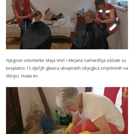
Njegove volonterke Maja Vreš i Mirjana Samardžija ošišale su
besplatno 15 dječjih glavica ukrajinskih izbjeglica smještenih na
Višnjici. Hvala im.