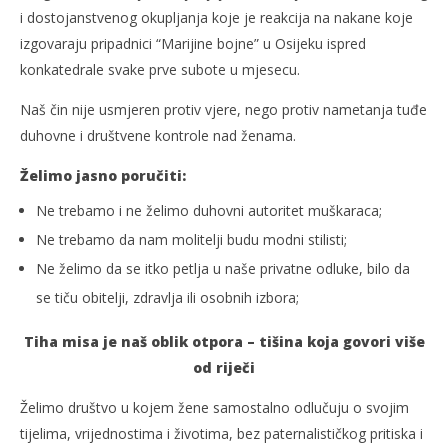
i dostojanstvenog okupljanja koje je reakcija na nakane koje
izgovaraju pripadnici “Marijine bojne” u Osijeku ispred
konkatedrale svake prve subote u mjesecu.
Naš čin nije usmjeren protiv vjere, nego protiv nametanja tuđe
duhovne i društvene kontrole nad ženama.
Želimo jasno poručiti:
Ne trebamo i ne želimo duhovni autoritet muškaraca;
Ne trebamo da nam molitelji budu modni stilisti;
Ne želimo da se itko petlja u naše privatne odluke, bilo da
se tiču obitelji, zdravlja ili osobnih izbora;
Tiha misa je naš oblik otpora – tišina koja govori više
od riječi
Želimo društvo u kojem žene samostalno odlučuju o svojim
tijelima, vrijednostima i životima, bez paternalističkog pritiska i