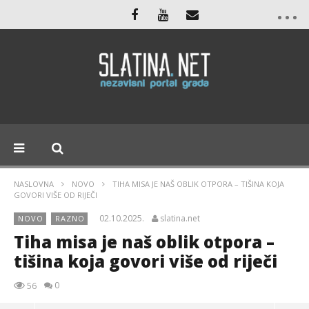
NASLOVNA
NOVO
TIHA MISA JE NAŠ OBLIK OTPORA – TIŠINA KOJA
GOVORI VIŠE OD RIJEČI
02.10.2025.
slatina.net
NOVO
RAZNO
Tiha misa je naš oblik otpora –
tišina koja govori više od riječi
0
56