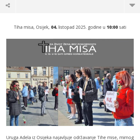
Tiha misa, Osijek,
04.
listopad 2025. godine u
10:00
sati
TRENUTNO OTVORENO
Tiha misa je naš oblik otpora – tišina koja
Po
govori više od riječi
02.
s
02.10.2025.
slatina.net
Uruga Adela iz Osijeka najavljuje održavanje Tihe mise, mirnog