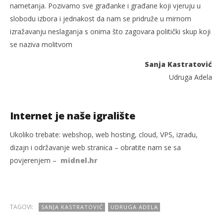
nametanja. Pozivamo sve građanke i građane koji vjeruju u
slobodu izbora i jednakost da nam se pridruže u mirnom
izražavanju neslaganja s onima što zagovara politički skup koji
se naziva molitvom
Sanja Kastratović
Udruga Adela
Internet je naše igralište
Ukoliko trebate: webshop, web hosting, cloud, VPS, izradu,
dizajn i održavanje web stranica – obratite nam se sa
povjerenjem –
midnel.hr
TAGOVI:
SANJA KASTRATOVIĆ
UDRUGA ADELA