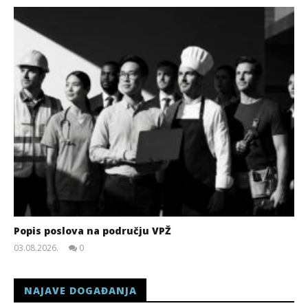
Popis poslova na području VPŽ
03.08.2026.
0
slatina.net
NAJAVE DOGAĐANJA