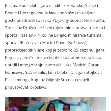
Plazma Sportskih igara mladih iz Hrvatske, Srbije i
Bosne i Hercegovine. Mlade sportaše i okupljene
goste pozdravili su i Ivica Puljak, gradonačelnik Splita,
Tomislav Družak, državni tajnik ministarstva turizma i
sporta i izaslanik Nikoline Brnjac, ministrice turizma i
sporta RH, Zdravko Marić i Davor Božinović,
potpredsjednik Vlade koji je zatvorio 25. sezonu Igara.
Prije slavljeničke torte čestitke su putem video linka
uputili i mnogobrojni sportaši: Luka Modrić, Goran
Ivanišević, Slaven Bilić, Edin Džeko, Dragan Stojković
Piksi i mnogi drugi uz žaljenje što nisu uspjeli
prisustvovati proslavi.