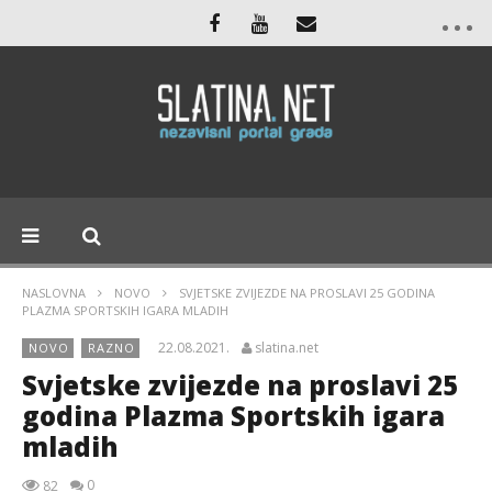
NASLOVNA
NOVO
SVJETSKE ZVIJEZDE NA PROSLAVI 25 GODINA
PLAZMA SPORTSKIH IGARA MLADIH
22.08.2021.
slatina.net
NOVO
RAZNO
Svjetske zvijezde na proslavi 25
godina Plazma Sportskih igara
mladih
0
82