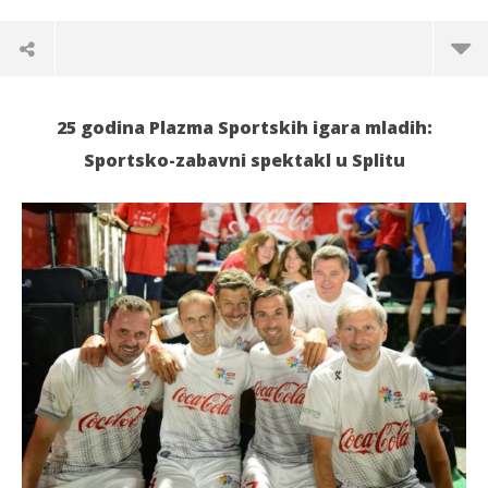
25 godina Plazma Sportskih igara mladih:
Sportsko-zabavni spektakl u Splitu
TRENUTNO OTVORENO
Svjetske zvijezde na proslavi 25 godina Plazma
Po
Sportskih igara mladih
22.
s
22.08.2021.