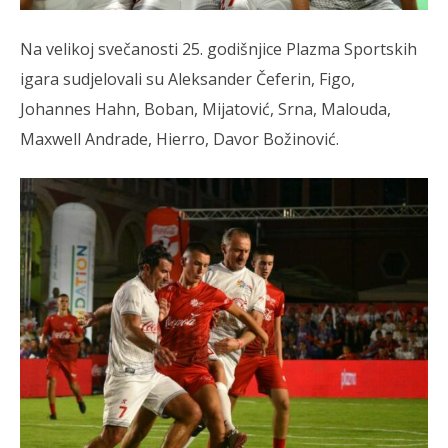
slatina.net
Na velikoj svečanosti 25. godišnjice Plazma Sportskih
igara sudjelovali su Aleksander Čeferin, Figo,
Johannes Hahn, Boban, Mijatović, Srna, Malouda,
Maxwell Andrade, Hierro, Davor Božinović.