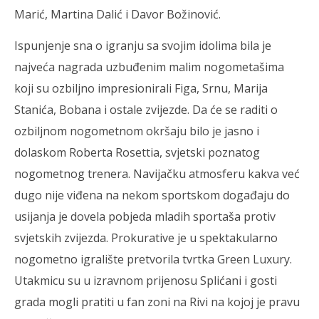
Marić, Martina Dalić i Davor Božinović.
Ispunjenje sna o igranju sa svojim idolima bila je
najveća nagrada uzbuđenim malim nogometašima
koji su ozbiljno impresionirali Figa, Srnu, Marija
Stanića, Bobana i ostale zvijezde. Da će se raditi o
ozbiljnom nogometnom okršaju bilo je jasno i
dolaskom Roberta Rosettia, svjetski poznatog
nogometnog trenera. Navijačku atmosferu kakva već
dugo nije viđena na nekom sportskom događaju do
usijanja je dovela pobjeda mladih sportaša protiv
svjetskih zvijezda. Prokurative je u spektakularno
nogometno igralište pretvorila tvrtka Green Luxury.
Utakmicu su u izravnom prijenosu Splićani i gosti
grada mogli pratiti u fan zoni na Rivi na kojoj je pravu