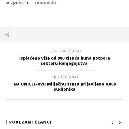
povjerenjem –
midnel.hr
PREDHODNI ČLANAK
Isplaćeno više od 900 tisuća kuna potpore
sektoru konjogojstva
SLJEDEĆI ČLANAK
Na UNICEF-ovu Mliječnu stazu prijavljeno 4.000
sudionika
POVEZANI ČLANCI