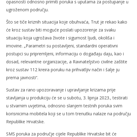
opasnosti odnosno primiti poruka s uputama za postupanje u
ugroženom području.
Što se tiče kriznih situacija koje obuhvaća, Trut je rekao kako
će kroz sustav biti moguće poslati upozorenje za svaku
situaciju koja ugrožava živote i sigurnost ljudi, okoliša i
imovine. „Parametri su postavljeni, standardni operativni
postupci su pripremljeni, informaciju o događaju daju, kao i
dosad, relevantne organizacije, a Ravnateljstvo civilne zaštite
kroz sustav 112 kreira poruku na prihvatljiv način i šalje ju
prema javnosti“.
Sustav za rano upozoravanje i upravljanje krizama prije
stavljanja u produkciju će se u subotu, 3. lipnja 2023., testirati
u stvarnim uvjetima, odnosno slanjem testnih poruka svim
korisnicima mobitela koji se u tom trenutku nalaze na području
Republike Hrvatske.
SMS poruka za područje cijele Republike Hrvatske bit će