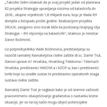
„Također želim istaknuti da je ovaj projekt jedan od planirana
82 projekta Strategije upravljanja rizicima od katastrofa do
2030., ukupne vrijednosti 1,8 milijardi eura, koju je Vlada RH
donijela u listopadu prošle godine. Realizacijom projekta
SRUUK, zasigurno smo korak bliže ka postizanju krajnjeg cilja
Strategije – RH otpornija na katastrofe“, istaknuo je ministar
Davor Božinović.
Uz potpredsjednika Vlade Božinovića, predstavljanju su
nazočili ravnatelj Ravnateljstva civilne zaštite dr.sc. Damir Trut,
članovi uprave A1 Hrvatska, Hrvatskog Telekoma i Telemach
Hrvatska, predstavnici HAKOM-a i AZOP-a, kao i predstavnici
tvrtki koje su izradile sustav te predstavnici operativnih snaga
sustava civilne zaštite.
Ravnatelj Damir Trut je naglasio kako je od iznimne važnosti
pravovremeno obavješćivanje građanstva o nastanku krizne
situacije, jer se na taj način mogu izbjeći potencijalne