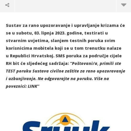
Sustav za rano upozoravanje i upravljanje krizama će
se u subotu, 03. lipnja 2023. godine, testirati u
stvarnim uvjetima, slanjem testnih poruka svim
korisnicima mobitela koji se u tom trenutku nalaze
u Republici Hrvatskoj. SMS poruka za područje cijele
RH bit će sljedećeg sadržaja:
“Poštovani/a, primili ste
TEST poruku Sustava civilne zaštite za rano upozoravanje
i uzbunjivanje. Ne odgovarajte na poruku. Više na
poveznici: LINK”
TRENUTNO OTVORENO
Sutra 11:00 sati stižu testne poruke na sve
Po
mobitele u VPŽ
02.
s
02.06.2023.
slatina.net