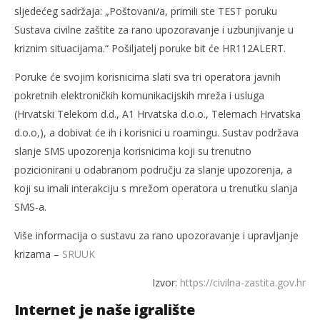
sljedećeg sadržaja: „Poštovani/a, primili ste TEST poruku
Sustava civilne zaštite za rano upozoravanje i uzbunjivanje u
kriznim situacijama.“ Pošiljatelj poruke bit će HR112ALERT.
Poruke će svojim korisnicima slati sva tri operatora javnih
pokretnih elektroničkih komunikacijskih mreža i usluga
(Hrvatski Telekom d.d., A1 Hrvatska d.o.o., Telemach Hrvatska
d.o.o,), a dobivat će ih i korisnici u roamingu. Sustav podržava
slanje SMS upozorenja korisnicima koji su trenutno
pozicionirani u odabranom području za slanje upozorenja, a
koji su imali interakciju s mrežom operatora u trenutku slanja
SMS-a.
Više informacija o sustavu za rano upozoravanje i upravljanje
krizama –
SRUUK
Izvor:
https://civilna-zastita.gov.hr
Internet je naše igralište