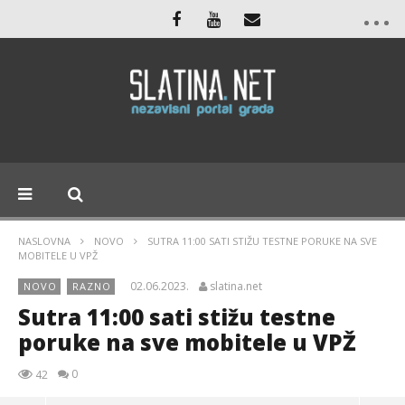
NASLOVNA
NOVO
SUTRA 11:00 SATI STIŽU TESTNE PORUKE NA SVE
MOBITELE U VPŽ
02.06.2023.
slatina.net
NOVO
RAZNO
Sutra 11:00 sati stižu testne
poruke na sve mobitele u VPŽ
0
42