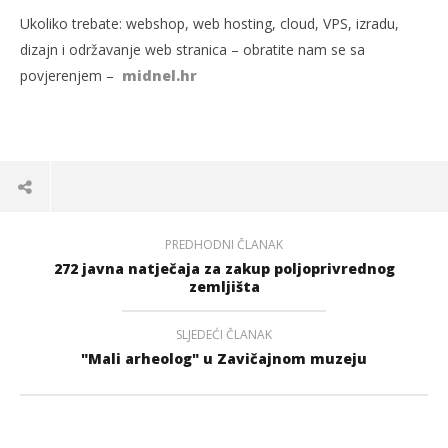
Ukoliko trebate: webshop, web hosting, cloud, VPS, izradu,
dizajn i održavanje web stranica – obratite nam se sa
povjerenjem –
midnel.hr
PREDHODNI ČLANAK
272 javna natječaja za zakup poljoprivrednog
zemljišta
SLJEDEĆI ČLANAK
"Mali arheolog" u Zavičajnom muzeju