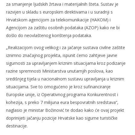
za smanjenje ljudskih žrtava i materijalnih šteta. Sustav je
razvijen u skladu s europskim direktivama i u suradnji s
Hrvatskom agencijom za telekomunikacije (HAKOM) i
Agencijom za zaštitu osobnih podataka (AZOP) kako ne bi
došlo do neovlaštenog korištenja podataka.
„Realizacijom ovog velikog i za jačanje sustava civilne zaštite
iznimno značajnog projekta, ispunit ćemo zahtjeve javne
sigurnosti za upravljanjem kriznim situacijama kroz podizanje
razine spremnosti Ministarstva unutarnjih poslova, kao
središnjeg tijela u nacionalnom sustavu upravljanja u kriznim
situacijama. Sve to omogućeno je kroz sufinanciranje
Europske unije, iz Operativnog programa Konkurentnost i
kohezija, s preko 7 milijuna eura bespovratnih sredstava“,
naglasio je ministar Božinović te dodao kako će ovaj projekt
doprinijeti jačanju pozicije Hrvatske kao sigurne turističke
destinacije.