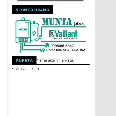
SPONZORIRANO
Astro Party
HEP: Bez struje
01.10.2024.
01.10.2024.
slatina.net
slatina.net
ANKETA
Nema aktivnih anketa...
Arhiva anketa