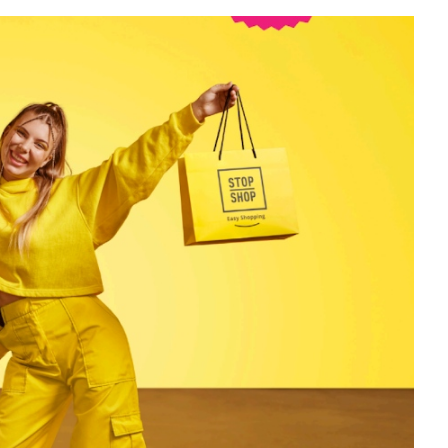
slova na području VPŽ
Ljeto donosi bezbrižnu igru, ali
i zdravstvene izazove
t
01.10.2024.
slatina.net