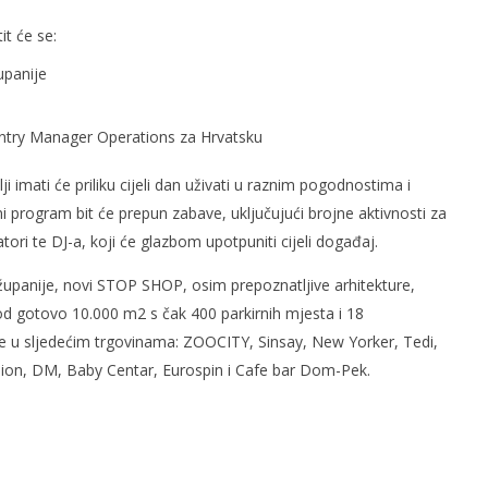
t će se:
upanije
ntry Manager Operations za Hrvatsku
i imati će priliku cijeli dan uživati u raznim pogodnostima i
rogram bit će prepun zabave, uključujući brojne aktivnosti za
tori te DJ-a, koji će glazbom upotpuniti cijeli događaj.
 županije, novi STOP SHOP, osim prepoznatljive arhitekture,
i od gotovo 10.000 m2 s čak 400 parkirnih mjesta i 18
 u sljedećim trgovinama: ZOOCITY, Sinsay, New Yorker, Tedi,
ion, DM, Baby Centar, Eurospin i Cafe bar Dom-Pek.