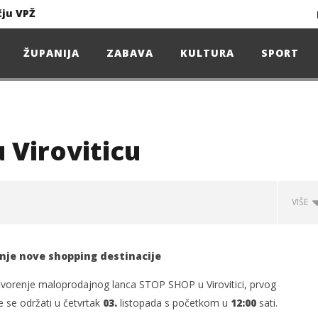
čju VPŽ
Ljeto donosi bezbrižnu igru, ali i zdravstvene izazove
ŽUPANIJA
ZABAVA
KULTURA
SPORT
Projekcija filma – SPIDER-MAN: Novo doba
Poduzetnička oluja: Priča o braći koja su u samo osam godina osvojila tržište
 Viroviticu
4. Oluja Jazz Fest donosi dvije večeri vrhunskog jazza
VIŠE
sunčanice
nje nove shopping destinacije
čju VPŽ
tvorenje maloprodajnog lanca STOP SHOP u Virovitici, prvog
e se održati u četvrtak
03.
listopada s početkom u
12:00
sati.