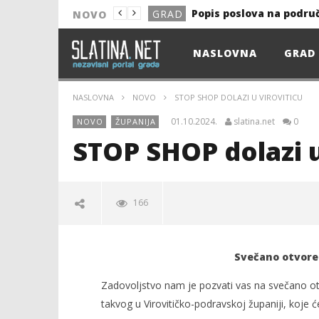
Popis poslova na podru
GRAD
NOVO
NOVO
NASLOVNA
GRAD
Astro Party
NOVO
HEP: Bez struje
GRAD
NASLOVNA
NOVO
STOP SHOP DOLAZI U VIROVITICU
NOVO
01.10.2024.
slatina.net
0
NOVO
ŽUPANIJA
NOVO
STOP SHOP dolazi u
KULTURA
13. akcija DDK u 2026.
GRAD
166
Prekid isporuke plina
GRAD
Od uboda insekata do 
NOVO
Svečano otvore
Popis poslova na podru
GRAD
Zadovoljstvo nam je pozvati vas na svečano o
takvog u Virovitičko-podravskoj županiji, koje ć