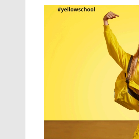
TRENUTNO OTVORENO
STOP SHOP dolazi u Viroviticu
Popis po
01.10.2024.
01.10.2024.
slatina.net
slatina.ne