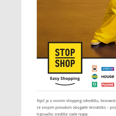
Riječ je o novom shopping odredištu, šesnae
će svojom ponudom obogatiti Virovitičko – podr
trgovačko središte cijele regije.