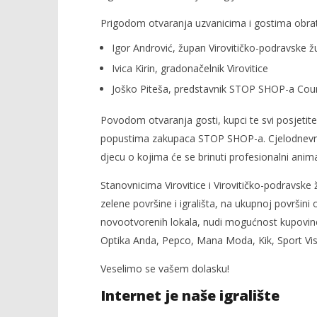
Prigodom otvaranja uzvanicima i gostima obrati
Igor Andrović, župan Virovitičko-podravske ž
Ivica Kirin, gradonačelnik Virovitice
Joško Piteša, predstavnik STOP SHOP-a Cou
Povodom otvaranja gosti, kupci te svi posjetitelj
popustima zakupaca STOP SHOP-a. Cjelodnevni p
djecu o kojima će se brinuti profesionalni anima
Stanovnicima Virovitice i Virovitičko-podravske
zelene površine i igrališta, na ukupnoj površin
novootvorenih lokala, nudi mogućnost kupovine
Optika Anda, Pepco, Mana Moda, Kik, Sport Vis
Veselimo se vašem dolasku!
Internet je naše igralište