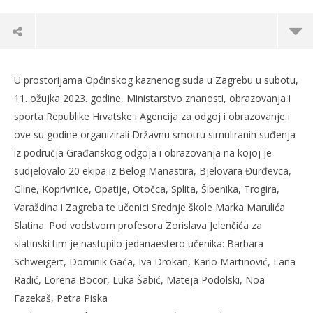
U prostorijama Općinskog kaznenog suda u Zagrebu u subotu,
11. ožujka 2023. godine, Ministarstvo znanosti, obrazovanja i
sporta Republike Hrvatske i Agencija za odgoj i obrazovanje i
ove su godine organizirali Državnu smotru simuliranih suđenja
iz područja Građanskog odgoja i obrazovanja na kojoj je
sudjelovalo 20 ekipa iz Belog Manastira, Bjelovara Đurđevca,
Gline, Koprivnice, Opatije, Otočca, Splita, Šibenika, Trogira,
Varaždina i Zagreba te učenici Srednje škole Marka Marulića
Slatina. Pod vodstvom profesora Zorislava Jelenčića za
TRENUTNO OTVORENO
slatinski tim je nastupilo jedanaestero učenika: Barbara
Schweigert, Dominik Gaća, Iva Drokan, Karlo Martinović, Lana
Slatinčani deveti put na Državnoj smotri
Po
Radić, Lorena Bocor, Luka Šabić, Mateja Podolski, Noa
simuliranih suđenja
20.
Fazekaš, Petra Piska
s
20.03.2023.