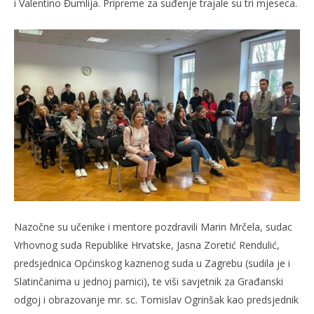
i Valentino Đumlija. Pripreme za suđenje trajale su tri mjeseca.
slatina.net
Nazočne su učenike i mentore pozdravili Marin Mrčela, sudac
Vrhovnog suda Republike Hrvatske, Jasna Zoretić Rendulić,
predsjednica Općinskog kaznenog suda u Zagrebu (sudila je i
Slatinčanima u jednoj parnici), te viši savjetnik za Građanski
odgoj i obrazovanje mr. sc. Tomislav Ogrinšak kao predsjednik