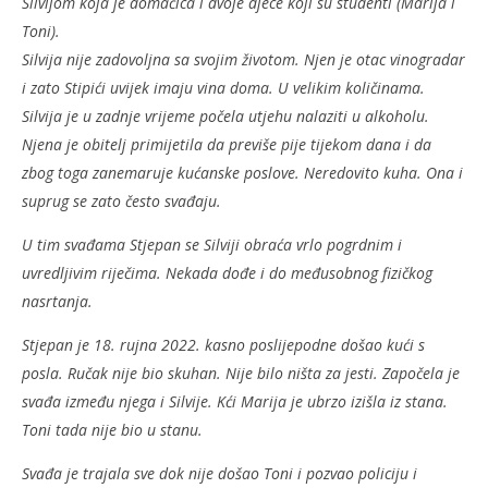
Silvijom koja je domaćica i dvoje djece koji su studenti (Marija i
Toni).
Silvija nije zadovoljna sa svojim životom. Njen je otac vinogradar
i zato Stipići uvijek imaju vina doma. U velikim količinama.
Silvija je u zadnje vrijeme počela utjehu nalaziti u alkoholu.
Njena je obitelj primijetila da previše pije tijekom dana i da
zbog toga zanemaruje kućanske poslove. Neredovito kuha. Ona i
suprug se zato često svađaju.
U tim svađama Stjepan se Silviji obraća vrlo pogrdnim i
uvredljivim riječima. Nekada dođe i do međusobnog fizičkog
nasrtanja.
Stjepan je 18. rujna 2022. kasno poslijepodne došao kući s
posla. Ručak nije bio skuhan. Nije bilo ništa za jesti. Započela je
svađa između njega i Silvije. Kći Marija je ubrzo izišla iz stana.
Toni tada nije bio u stanu.
Svađa je trajala sve dok nije došao Toni i pozvao policiju i