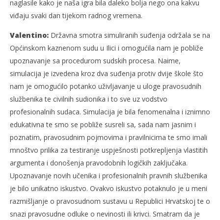
naglasile kako je naša igra bila daleko bolja nego ona kakvu
viđaju svaki dan tijekom radnog vremena.
Valentino:
Državna smotra simuliranih suđenja održala se na
Općinskom kaznenom sudu u Ilici i omogućila nam je pobliže
upoznavanje sa procedurom sudskih procesa. Naime,
simulacija je izvedena kroz dva suđenja protiv dvije škole što
nam je omogućilo potanko uživljavanje u uloge pravosudnih
službenika te civilnih sudionika i to sve uz vodstvo
profesionalnih sudaca. Simulacija je bila fenomenalna i iznimno
edukativna te smo se pobliže susreli sa, sada nam jasnim i
poznatim, pravosudnim pojmovima i pravilnicima te smo imali
mnoštvo prilika za testiranje uspješnosti potkrepljenja vlastitih
argumenta i donošenja pravodobnih logičkih zaključaka.
Upoznavanje novih učenika i profesionalnih pravnih službenika
je bilo unikatno iskustvo. Ovakvo iskustvo potaknulo je u meni
razmišljanje o pravosudnom sustavu u Republici Hrvatskoj te o
snazi pravosudne odluke o nevinosti ili krivci. Smatram da je