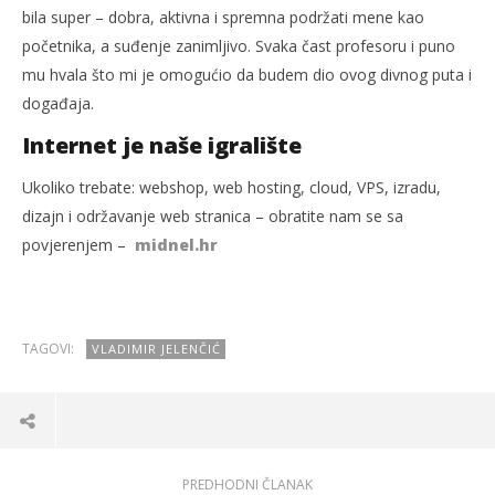
bila super – dobra, aktivna i spremna podržati mene kao
početnika, a suđenje zanimljivo. Svaka čast profesoru i puno
mu hvala što mi je omogućio da budem dio ovog divnog puta i
događaja.
Internet je naše igralište
Ukoliko trebate: webshop, web hosting, cloud, VPS, izradu,
dizajn i održavanje web stranica – obratite nam se sa
povjerenjem –
midnel.hr
TAGOVI:
VLADIMIR JELENČIĆ
PREDHODNI ČLANAK