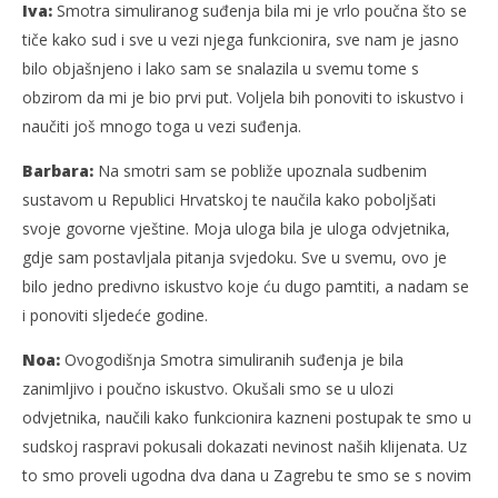
Iva:
Smotra simuliranog suđenja bila mi je vrlo poučna što se
tiče kako sud i sve u vezi njega funkcionira, sve nam je jasno
bilo objašnjeno i lako sam se snalazila u svemu tome s
obzirom da mi je bio prvi put. Voljela bih ponoviti to iskustvo i
naučiti još mnogo toga u vezi suđenja.
Barbara:
Na smotri sam se pobliže upoznala sudbenim
sustavom u Republici Hrvatskoj te naučila kako poboljšati
svoje govorne vještine. Moja uloga bila je uloga odvjetnika,
gdje sam postavljala pitanja svjedoku. Sve u svemu, ovo je
bilo jedno predivno iskustvo koje ću dugo pamtiti, a nadam se
i ponoviti sljedeće godine.
Noa:
Ovogodišnja Smotra simuliranih suđenja je bila
zanimljivo i poučno iskustvo. Okušali smo se u ulozi
odvjetnika, naučili kako funkcionira kazneni postupak te smo u
sudskoj raspravi pokusali dokazati nevinost naših klijenata. Uz
to smo proveli ugodna dva dana u Zagrebu te smo se s novim