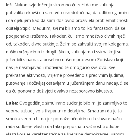
leži. Nakon svjedočenja skromno ću reći da me sutkinja
pohvalila rekavši da sam vrlo usredotočena, da odlično glumim
i da djelujem kao da sam doslovno proživjela problematičnosti
obitelji Stipić. Međutim, svi mi bili smo toliko fantastični da se
podjednako ističemo. Također, čuli smo mnoštvo divnih riječi
od, također, divne sutkinje. Želim se zahvaliti svojim kolegama,
našim vršnjacima iz drugih škola, sutkinjama i svima koji su
jučer bili s nama, a posebno našem profesoru Zorislavu koji
nas je nasmijavao i motivirao te omogućio sve ovo. Sve
prekrasne aktivnosti, vrijeme provedeno s predivnim ljudima,
putovanje i doživljaj ostavljam u jučerašnjem danu nadajući se
da ću ponovno doživjeti ovakvo nezaboravno iskustvo.
Luka:
Ovogodišnje simulirano suđenje bilo mi je zanimljivo te
veoma uzbudljivo s frapantnim detaljima. Smatram da je ta
smotra veoma bitna jer pomaže učenicima da shvate način
rada sudbene vlasti i da tako prepoznaju važnost trodiobe
vlasti koja je karakteristična za liberalne demokracije. Samim