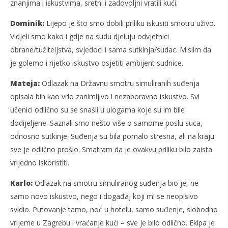
znanjima i iskustvima, sretni i zadovoljni vratili kući.
Dominik:
Lijepo je što smo dobili priliku iskusiti smotru uživo.
Vidjeli smo kako i gdje na sudu djeluju odvjetnici
obrane/tužiteljstva, svjedoci i sama sutkinja/sudac. Mislim da
je golemo i rijetko iskustvo osjetiti ambijent sudnice.
Mateja:
Odlazak na Državnu smotru simuliranih suđenja
opisala bih kao vrlo zanimljivo i nezaboravno iskustvo. Svi
učenici odlično su se snašli u ulogama koje su im bile
dodijeljene. Saznali smo nešto više o samome poslu suca,
odnosno sutkinje. Suđenja su bila pomalo stresna, ali na kraju
sve je odlično prošlo. Smatram da je ovakvu priliku bilo zaista
vrijedno iskoristiti.
Karlo:
Odlazak na smotru simuliranog suđenja bio je, ne
samo novo iskustvo, nego i događaj koji mi se neopisivo
svidio. Putovanje tamo, noć u hotelu, samo suđenje, slobodno
vrijeme u Zagrebu i vraćanje kući – sve je bilo odlično. Ekipa je