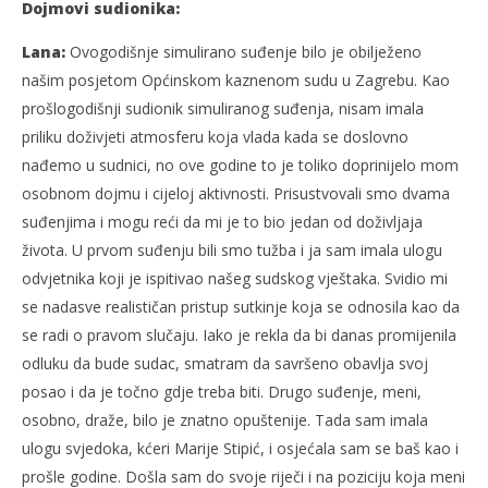
Dojmovi sudionika:
Lana:
Ovogodišnje simulirano suđenje bilo je obilježeno
našim posjetom Općinskom kaznenom sudu u Zagrebu. Kao
prošlogodišnji sudionik simuliranog suđenja, nisam imala
priliku doživjeti atmosferu koja vlada kada se doslovno
nađemo u sudnici, no ove godine to je toliko doprinijelo mom
osobnom dojmu i cijeloj aktivnosti. Prisustvovali smo dvama
suđenjima i mogu reći da mi je to bio jedan od doživljaja
života. U prvom suđenju bili smo tužba i ja sam imala ulogu
odvjetnika koji je ispitivao našeg sudskog vještaka. Svidio mi
se nadasve realističan pristup sutkinje koja se odnosila kao da
se radi o pravom slučaju. Iako je rekla da bi danas promijenila
odluku da bude sudac, smatram da savršeno obavlja svoj
posao i da je točno gdje treba biti. Drugo suđenje, meni,
osobno, draže, bilo je znatno opuštenije. Tada sam imala
ulogu svjedoka, kćeri Marije Stipić, i osjećala sam se baš kao i
prošle godine. Došla sam do svoje riječi i na poziciju koja meni