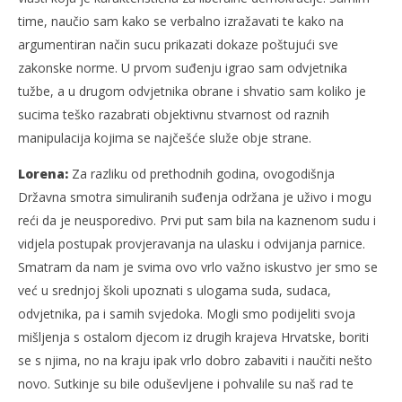
time, naučio sam kako se verbalno izražavati te kako na
argumentiran način sucu prikazati dokaze poštujući sve
zakonske norme. U prvom suđenju igrao sam odvjetnika
tužbe, a u drugom odvjetnika obrane i shvatio sam koliko je
sucima teško razabrati objektivnu stvarnost od raznih
manipulacija kojima se najčešće služe obje strane.
Lorena:
Za razliku od prethodnih godina, ovogodišnja
Državna smotra simuliranih suđenja održana je uživo i mogu
reći da je neusporedivo. Prvi put sam bila na kaznenom sudu i
vidjela postupak provjeravanja na ulasku i odvijanja parnice.
Smatram da nam je svima ovo vrlo važno iskustvo jer smo se
već u srednjoj školi upoznati s ulogama suda, sudaca,
odvjetnika, pa i samih svjedoka. Mogli smo podijeliti svoja
mišljenja s ostalom djecom iz drugih krajeva Hrvatske, boriti
se s njima, no na kraju ipak vrlo dobro zabaviti i naučiti nešto
novo. Sutkinje su bile oduševljene i pohvalile su naš rad te