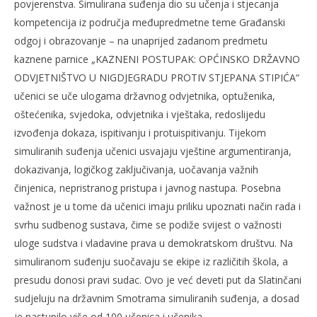
povjerenstva. Simulirana suđenja dio su učenja i stjecanja
kompetencija iz područja međupredmetne teme Građanski
odgoj i obrazovanje – na unaprijed zadanom predmetu
kaznene parnice „KAZNENI POSTUPAK: OPĆINSKO DRŽAVNO
ODVJETNIŠTVO U NIGDJEGRADU PROTIV STJEPANA STIPIĆA“
učenici se uče ulogama državnog odvjetnika, optuženika,
oštećenika, svjedoka, odvjetnika i vještaka, redoslijedu
izvođenja dokaza, ispitivanju i protuispitivanju. Tijekom
simuliranih suđenja učenici usvajaju vještine argumentiranja,
dokazivanja, logičkog zaključivanja, uočavanja važnih
činjenica, nepristranog pristupa i javnog nastupa. Posebna
važnost je u tome da učenici imaju priliku upoznati način rada i
svrhu sudbenog sustava, čime se podiže svijest o važnosti
uloge sudstva i vladavine prava u demokratskom društvu. Na
simuliranom suđenju suočavaju se ekipe iz različitih škola, a
presudu donosi pravi sudac. Ovo je već deveti put da Slatinčani
sudjeluju na državnim Smotrama simuliranih suđenja, a dosad
je nastupilo više od 100 učenica i učenika.