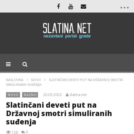
NASLOVNA
NOVO
SLATINČANI DEVETI PUT NA DRŽAVNOJ SMOTRI
SIMULIRANIH SUĐENJA
20.03.2023.
slatina.net
NOVO
RAZNO
Slatinčani deveti put na
Državnoj smotri simuliranih
suđenja
0
128