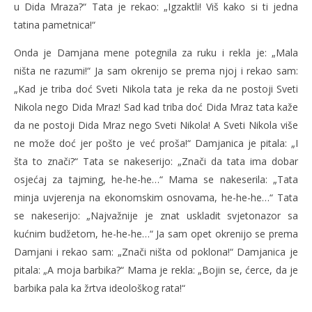
u Dida Mraza?“ Tata je rekao: „Igzaktli! Viš kako si ti jedna
tatina pametnica!“
Onda je Damjana mene potegnila za ruku i rekla je: „Mala
ništa ne razumi!“ Ja sam okrenijo se prema njoj i rekao sam:
„Kad je triba doć Sveti Nikola tata je reka da ne postoji Sveti
Nikola nego Dida Mraz! Sad kad triba doć Dida Mraz tata kaže
da ne postoji Dida Mraz nego Sveti Nikola! A Sveti Nikola više
ne može doć jer pošto je već proša!“ Damjanica je pitala: „I
šta to znači?“ Tata se nakeserijo: „Znači da tata ima dobar
osjećaj za tajming, he-he-he…“ Mama se nakeserila: „Tata
minja uvjerenja na ekonomskim osnovama, he-he-he…“ Tata
se nakeserijo: „Najvažnije je znat uskladit svjetonazor sa
kućnim budžetom, he-he-he…“ Ja sam opet okrenijo se prema
Damjani i rekao sam: „Znači ništa od poklona!“ Damjanica je
pitala: „A moja barbika?“ Mama je rekla: „Bojin se, ćerce, da je
barbika pala ka žrtva ideološkog rata!“