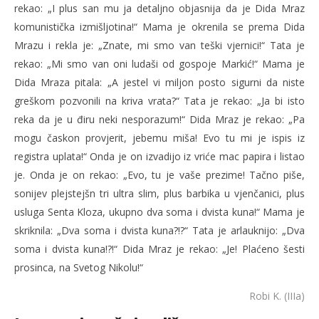
rekao: „I plus san mu ja detaljno objasnija da je Dida Mraz
komunistička izmišljotina!“ Mama je okrenila se prema Dida
Mrazu i rekla je: „Znate, mi smo van teški vjernici!“ Tata je
rekao: „Mi smo van oni ludaši od gospoje Markić!“ Mama je
Dida Mraza pitala: „A jestel vi miljon posto sigurni da niste
greškom pozvonili na kriva vrata?“ Tata je rekao: „Ja bi isto
reka da je u điru neki nesporazum!“ Dida Mraz je rekao: „Pa
mogu časkon provjerit, jebemu miša! Evo tu mi je ispis iz
registra uplata!“ Onda je on izvadijo iz vriće mac papira i listao
je. Onda je on rekao: „Evo, tu je vaše prezime! Tačno piše,
sonijev plejstejšn tri ultra slim, plus barbika u vjenčanici, plus
usluga Senta Kloza, ukupno dva soma i dvista kuna!“ Mama je
skriknila: „Dva soma i dvista kuna?!?“ Tata je arlauknijo: „Dva
soma i dvista kuna!?!“ Dida Mraz je rekao: „Je! Plaćeno šesti
prosinca, na Svetog Nikolu!“
Robi K. (IIIa)