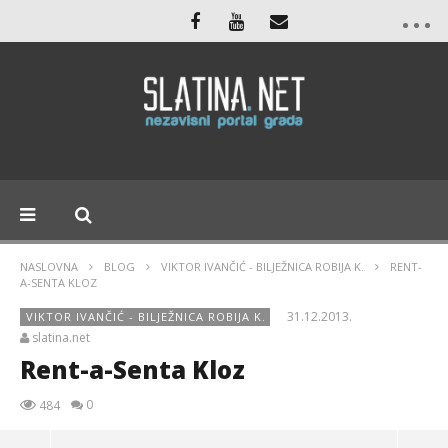
NASLOVNA
BLOG
VIKTOR IVANČIĆ - BILJEŽNICA ROBIJA K.
RENT-
A-SENTA KLOZ
31.12.2013.
VIKTOR IVANČIĆ - BILJEŽNICA ROBIJA K.
slatina.net
Rent-a-Senta Kloz
0
484