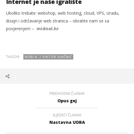
Internet je naše igralište
Ukoliko trebate: webshop, web hosting, cloud, VPS, izradu,
dizajn i održavanje web stranica – obratite nam se sa
povjerenjem –
midnel.hr
TAGOVI:
ROBI K. / VIKTOR IVAČNIĆ
PREDHODNI ČLANAK
Opus gej
SLJEDEĆI ČLANAK
Nastavna UDBA