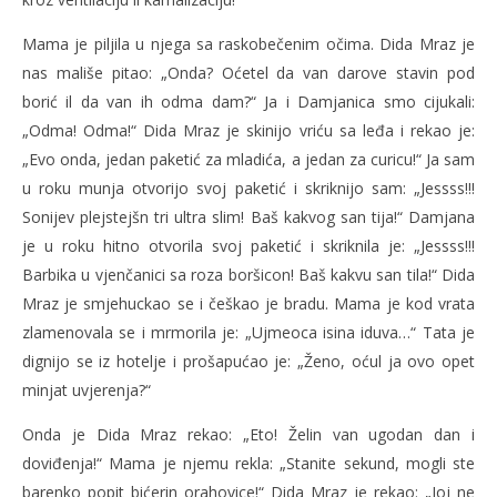
Mama je piljila u njega sa raskobečenim očima. Dida Mraz je
nas mališe pitao: „Onda? Oćetel da van darove stavin pod
borić il da van ih odma dam?“ Ja i Damjanica smo cijukali:
„Odma! Odma!“ Dida Mraz je skinijo vriću sa leđa i rekao je:
„Evo onda, jedan paketić za mladića, a jedan za curicu!“ Ja sam
u roku munja otvorijo svoj paketić i skriknijo sam: „Jessss!!!
Sonijev plejstejšn tri ultra slim! Baš kakvog san tija!“ Damjana
je u roku hitno otvorila svoj paketić i skriknila je: „Jessss!!!
Barbika u vjenčanici sa roza boršicon! Baš kakvu san tila!“ Dida
Mraz je smjehuckao se i češkao je bradu. Mama je kod vrata
zlamenovala se i mrmorila je: „Ujmeoca isina iduva…“ Tata je
dignijo se iz hotelje i prošapućao je: „Ženo, oćul ja ovo opet
minjat uvjerenja?“
Onda je Dida Mraz rekao: „Eto! Želin van ugodan dan i
doviđenja!“ Mama je njemu rekla: „Stanite sekund, mogli ste
barenko popit bićerin orahovice!“ Dida Mraz je rekao: „Joj ne