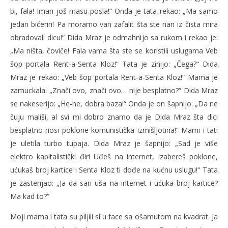
bi, fala! Iman još masu posla!“ Onda je tata rekao: „Ma samo
jedan bićerin! Pa moramo van zafalit šta ste nan iz čista mira
obradovali dicu!“ Dida Mraz je odmahnijo sa rukom i rekao je:
„Ma ništa, čoviče! Fala vama šta ste se koristili uslugama Veb
šop portala Rent-a-Senta Kloz!“ Tata je zinijo: „Čega?“ Dida
Mraz je rekao: „Veb šop portala Rent-a-Senta Kloz!“ Mama je
zamuckala: „Znači ovo, znači ovo… nije besplatno?“ Dida Mraz
se nakeserijo: „He-he, dobra baza!“ Onda je on šapnijo: „Da ne
čuju mališi, al svi mi dobro znamo da je Dida Mraz šta dici
besplatno nosi poklone komunistička izmišljotina!“ Mami i tati
je uletila turbo tupaja. Dida Mraz je šapnijo: „Sad je više
elektro kapitalistički đir! Uđeš na internet, izabereš poklone,
ućukaš broj kartice i Senta Kloz ti dođe na kućnu uslugu!“ Tata
je zastenjao: „Ja da san uša na internet i ućuka broj kartice?
Ma kad to?“
Moji mama i tata su piljili si u face sa ošamutom na kvadrat. Ja