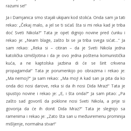
razumi se!“
Ja i Damjanica smo stajali ukipani kod stolića. Onda sam ja tati
rekao: „Čekaj malo, a jel se ti sićaš šta si mi reka kad je triba
doć Sveti Nikola?“ Tata je opet dignijo novine pred ćunku i
rekao je: „Neam blage, zašto bi se ja triba svega sićat…“ Ja
sam rekao: „Reka si – citiran – da je Sveti Nikola jedna
katolička izmišljotina i da je ovo jedna poštena komunistička
kuća, a ne kaptolska jazbina di će se širit crkvena
propagamda!“ Tata je porumenkijo po obrazima i rekao je:
„Ma nemoj?“ Ja sam rekao: „Ma moj! A kad san ja pita da ko
onda dici nosi darove, reka si da ih nosi Dida Mraz!“ Tata je
spustijo novine i rekao je: „E, i šta onda?“ Ja sam pitao: „Pa
zašto sad govoriš da poklone nosi Sveti Nikola, a prije si
govorija da će ih donit Dida Mraz?“ Tata je slegnijo sa
ramenima i rekao je: „Zato šta san u međuvremenu prominija
mišljenje, normalna stvar!“