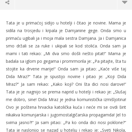
Rent-a-Senta Kloz
Tata je u primaćoj sidijo u hotelji i čitao je novine. Mama je
31.12.2013.
sidila na trosjedu i krpala je Damjanine gege. Onda smo u
slatina.net
primaću ugibali ja i moja mala sestra Damjana. Ja i Damjanica
smo držali se za ruke i ukipali se kod stolića. Onda sam ja
mami i tati rekao: „Mi dva smo došli nešto pitat!“ Mama je
badala sa iglom po gegama i promrmorila je: „Pa pitajte, šta tu
stojite ka drvene marije!“ Onda sam ja pitao: „Kaće više taj
Dida Mraz?“ Tata je spustijo novine i pitao je: „Koji Dida
Mraz?“ Ja sam rekao: „Kako koji? Oni šta dici nosi darove!“
Tata je je nagnijo se prema naprid u hotelji i rekao je: „Slušaj
me dobro, sine! Dida Mraz je jedna komunistička izmišljotina!
Po
Ovo je poštena hrvacka katolička kuća i neće mi se ovdi širit
31.
nikakva komunjarska i jugomostalgičarska propagamda! Jel to
s
svima jasno?!“ Ja sam pitao: „Pa ko onda dici nosi poklone?“
Tata je naslonijo se nazad u hotelju i rekao je: „Sveti Nikola,