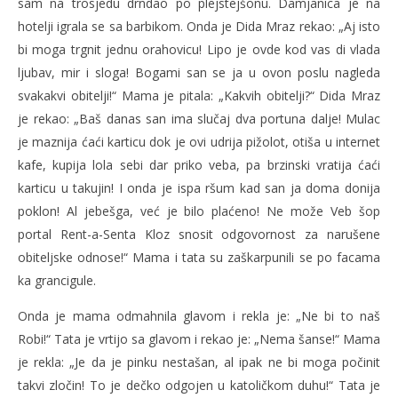
sam na trosjedu drndao po plejstejšonu. Damjanica je na
hotelji igrala se sa barbikom. Onda je Dida Mraz rekao: „Aj isto
bi moga trgnit jednu orahovicu! Lipo je ovde kod vas di vlada
ljubav, mir i sloga! Bogami san se ja u ovon poslu nagleda
svakakvi obitelji!“ Mama je pitala: „Kakvih obitelji?“ Dida Mraz
je rekao: „Baš danas san ima slučaj dva portuna dalje! Mulac
je maznija ćaći karticu dok je ovi udrija pižolot, otiša u internet
kafe, kupija lola sebi dar priko veba, pa brzinski vratija ćaći
karticu u takujin! I onda je ispa ršum kad san ja doma donija
poklon! Al jebešga, već je bilo plaćeno! Ne može Veb šop
portal Rent-a-Senta Kloz snosit odgovornost za narušene
obiteljske odnose!“ Mama i tata su zaškarpunili se po facama
ka grancigule.
Onda je mama odmahnila glavom i rekla je: „Ne bi to naš
Robi!“ Tata je vrtijo sa glavom i rekao je: „Nema šanse!“ Mama
je rekla: „Je da je pinku nestašan, al ipak ne bi moga počinit
takvi zločin! To je dečko odgojen u katoličkom duhu!“ Tata je