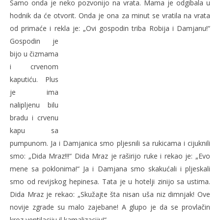
Samo onda je neko pozvonijo na vrata. Mama je odgibala u
hodnik da će otvorit. Onda je ona za minut se vratila na vrata
od primaće i rekla je: „Ovi gospodin triba Robija i Damjanu!“
Gospodin je
bijo u čizmama
i crvenom
kaputiću. Plus
je ima
nalipljenu bilu
bradu i crvenu
kapu sa
pumpunom. Ja i Damjanica smo pljesnili sa rukicama i cijuknili
smo: „Dida Mraz!!!“ Dida Mraz je raširijo ruke i rekao je: „Evo
mene sa poklonima!“ Ja i Damjana smo skakućali i pljeskali
smo od revijskog hepinesa. Tata je u hotelji zinijo sa ustima.
Dida Mraz je rekao: „Skužajte šta nisan uša niz dimnjak! Ove
novije zgrade su malo zajebane! A glupo je da se provlačin
kroz ventilaciju il kamalizaciju!“