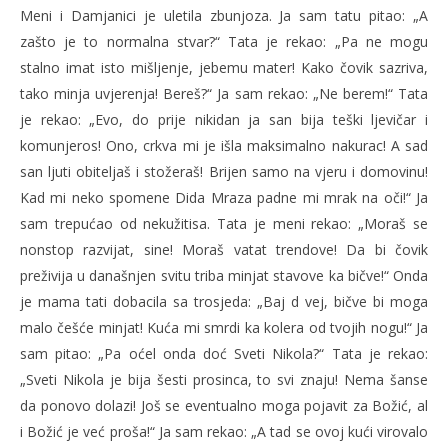
Meni i Damjanici je uletila zbunjoza. Ja sam tatu pitao: „A
zašto je to normalna stvar?“ Tata je rekao: „Pa ne mogu
stalno imat isto mišljenje, jebemu mater! Kako čovik sazriva,
tako minja uvjerenja! Bereš?“ Ja sam rekao: „Ne berem!“ Tata
je rekao: „Evo, do prije nikidan ja san bija teški ljevičar i
komunjeros! Ono, crkva mi je išla maksimalno nakurac! A sad
san ljuti obiteljaš i stožeraš! Brijen samo na vjeru i domovinu!
Kad mi neko spomene Dida Mraza padne mi mrak na oči!“ Ja
sam trepućao od nekužitisa. Tata je meni rekao: „Moraš se
nonstop razvijat, sine! Moraš vatat trendove! Da bi čovik
preživija u današnjen svitu triba minjat stavove ka bičve!“ Onda
je mama tati dobacila sa trosjeda: „Baj d vej, bičve bi moga
malo češće minjat! Kuća mi smrdi ka kolera od tvojih nogu!“ Ja
sam pitao: „Pa oćel onda doć Sveti Nikola?“ Tata je rekao:
„Sveti Nikola je bija šesti prosinca, to svi znaju! Nema šanse
da ponovo dolazi! Još se eventualno moga pojavit za Božić, al
i Božić je već proša!“ Ja sam rekao: „A tad se ovoj kući virovalo