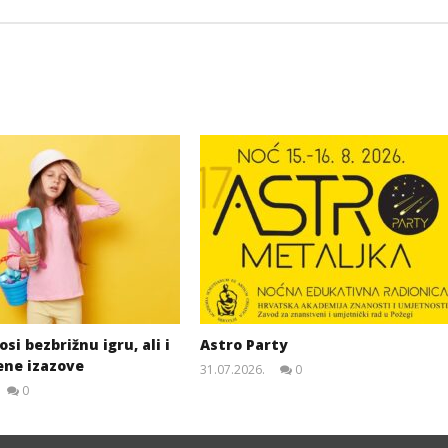
si bezbrižnu igru, ali i
Astro Party
ene izazove
31.07.2026.
0
slatina.net
0
slatina.net