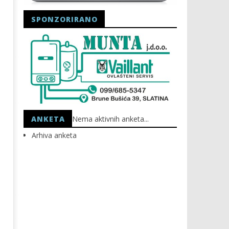
SPONZORIRANO
Astro Party
HEP: Bez struje
05.11.2020.
05.11.2020.
slatina.net
slatina.net
ANKETA
Nema aktivnih anketa...
Arhiva anketa