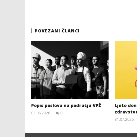
POVEZANI ČLANCI
Popis poslova na području VPŽ
Ljeto dono
zdravstv
03.08.2026.
0
slatina.net
31.07.2026.