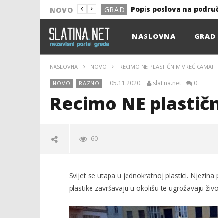
Popis poslova na podru
GRAD
NOVO
NOVO
NASLOVNA
GRAD
Astro Party
NOVO
HEP: Bez struje
GRAD
NASLOVNA
NOVO
RECIMO NE PLASTIČNIM VREĆICAMA!
NOVO
05.11.2020.
slatina.net
0
NOVO
RAZNO
NOVO
Recimo NE plastič
KULTURA
13. akcija DDK u 2026.
GRAD
60
Prekid isporuke plina
GRAD
Od uboda insekata do 
NOVO
Svijet se utapa u jednokratnoj plastici. Njezina
Popis poslova na podru
GRAD
plastike završavaju u okolišu te ugrožavaju živo