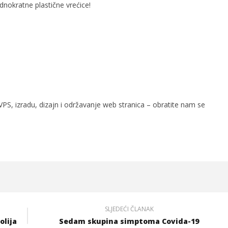
nokratne plastične vrećice!
PS, izradu, dizajn i održavanje web stranica – obratite nam se
SLJEDEĆI ČLANAK
olija
Sedam skupina simptoma Covida-19