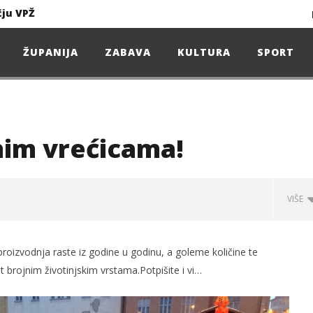
čju VPŽ
Ljeto donosi bezbrižnu igru, ali i zdravstvene izazove
ŽUPANIJA
ZABAVA
KULTURA
SPORT
Projekcija filma – SPIDER-MAN: Novo doba
Poduzetnička oluja: Priča o braći koja su u samo osam godina osvojila tržište
nim vrećicama!
4. Oluja Jazz Fest donosi dvije večeri vrhunskog jazza
VIŠE
sunčanice
 proizvodnja raste iz godine u godinu, a goleme količine te
čju VPŽ
t brojnim životinjskim vrstama.Potpišite i vi…