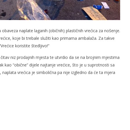
obaveza naplate laganih (običnih) plastičnih vrećica za nošenje.
rećice, koje bi trebale služiti kao primarna ambalaža. Za takve
rećice koristite štedljivo!”
 čitav niz prodajnih mjesta te utvrdio da se na brojnim mjestima
k kao “obične” dijele najtanje vrećice, što je u suprotnosti sa
 naplata vrećica je simbolična pa nije izgledno da će ta mjera