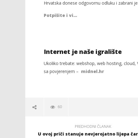
Hrvatska donese odgovornu odluku i zabrani jed
Potpišite i vi…
Internet je naše igralište
Ukoliko trebate: webshop, web hosting, cloud, V
sa povjerenjem –
midnel.hr
60
PREDHODNI ČLANAK
U ovoj priči stanuje nevjerojatno lijepa čar