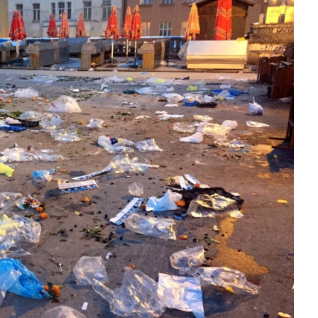
slova na području VPŽ
Ljeto donosi bezbrižnu igru, ali
i zdravstvene izazove
t
05.11.2020.
slatina.net