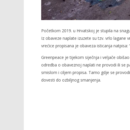
Početkom 2019. u Hrvatskoj je stupila na snagu 
Iz obaveze naplate izuzete su tzv. vrlo lagane v
vrećice propisana je obaveza isticanja natpisa: “V
Greenpeace je tijekom siječnja i veljače obišao
odredba o obaveznoj naplati ne provodi ili se pa
smislom i ciljem propisa. Tamo gdje se provodi,
dovesti do ozbiljnog smanjenja.