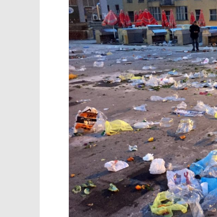
TRENUTNO OTVORENO
Popis po
Recimo NE plastičnim
vrećicama!
05.11.2020.
slatina.ne
05.11.2020.
slatina.net