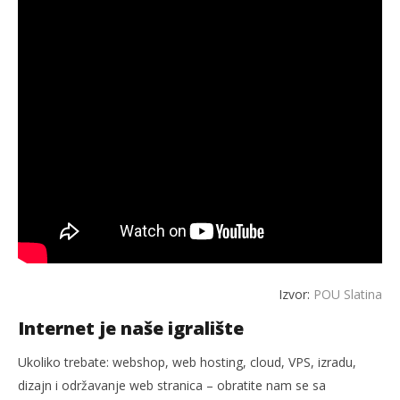
Izvor:
POU Slatina
Internet je naše igralište
Ukoliko trebate: webshop, web hosting, cloud, VPS, izradu,
dizajn i održavanje web stranica – obratite nam se sa