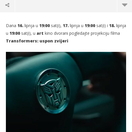
Dana
16.
lipnja u
19:00
sat(i),
17.
lipnja u
19:00
sat(i) i
18.
lipnja
u
19:00
sat(i), u
art
kino dvorani pogledajte projekciju filma
Transformers: uspon zvijeri
TRENUTNO OTVORENO
Projekcija filma – Transformers: uspon zvijeri
Po
15.06.2023.
15.
slatina.net
s