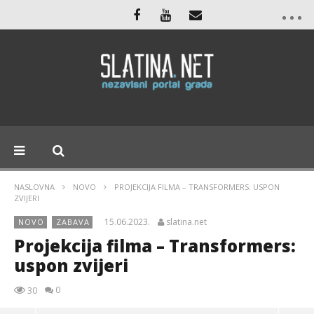
NASLOVNA
NOVO
PROJEKCIJA FILMA – TRANSFORMERS: USPON
ZVIJERI
15.06.2023.
slatina.net
NOVO
ZABAVA
Projekcija filma – Transformers:
uspon zvijeri
0
30