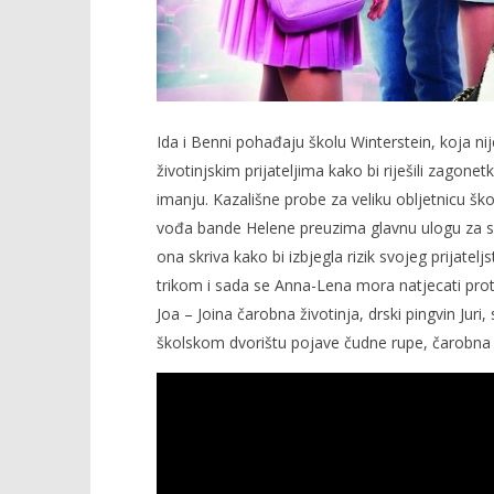
Ida i Benni pohađaju školu Winterstein, koja ni
životinjskim prijateljima kako bi riješili zagon
imanju. Kazališne probe za veliku obljetnicu ško
vođa bande Helene preuzima glavnu ulogu za sebe
ona skriva kako bi izbjegla rizik svojeg prijate
trikom i sada se Anna-Lena mora natjecati protiv
Joa – Joina čarobna životinja, drski pingvin Juri
školskom dvorištu pojave čudne rupe, čarobna 