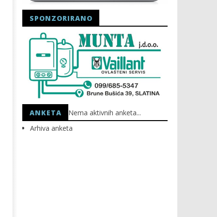
SPONZORIRANO
Astro Party
HEP: Bez struje
15.02.2024.
15.02.2024.
slatina.net
slatina.net
ANKETA
Nema aktivnih anketa...
Arhiva anketa