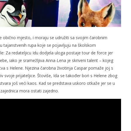
je obično mjesto, i moraju se udružiti sa svojim čarobnim
etku tajanstvenih rupa koje se pojavljuju na školskom
le: Za redateljicu Idu dodjela uloga postaje tour de force jer
, iako je sramežljiva Anna-Lena je skriveni talent – ​​kojeg
ljstva s Helene. Njezina čarobna životinja Caspar pomaže joj s
 svoje prijateljice. Štoviše, Ida se također bori s Helene zbog
, stvara još veći kaos. Kad se predstava uskoro otkaže jer se u
zajednica mora ostati zajedno.