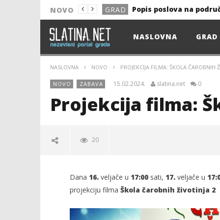
Popis poslova na podru
GRAD
NOVO
NOVO
NASLOVNA
GRAD
Astro Party
NOVO
HEP: Bez struje
GRAD
NASLOVNA
NOVO
PROJEKCIJA FILMA: ŠKOLA ČAROBNIH Ž
NOVO
15.02.2024.
slatina.net
0
NOVO
ZABAVA
NOVO
Projekcija filma: Š
KULTURA
13. akcija DDK u 2026.
GRAD
20
Prekid isporuke plina
GRAD
Od uboda insekata do 
NOVO
Dana
16.
veljače u
17:00
sati,
17.
veljače u
17:
Popis poslova na podru
GRAD
projekciju filma
Škola čarobnih životinja 2