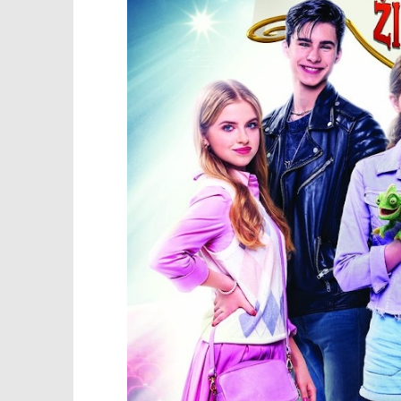
TRENUTNO OTVORENO
Projekcija filma: Škola čarobnih
Popis po
životinja 2
15.02.2024.
slatina.ne
15.02.2024.
slatina.net