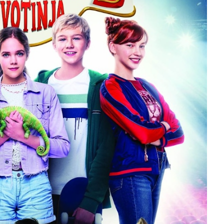
slova na području VPŽ
Ljeto donosi bezbrižnu igru, ali
i zdravstvene izazove
t
15.02.2024.
slatina.net