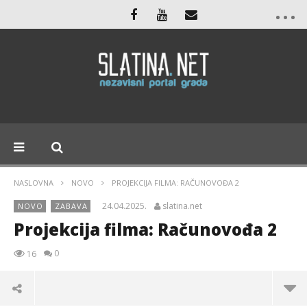
NASLOVNA
NOVO
PROJEKCIJA FILMA: RAČUNOVOĐA 2
24.04.2025.
slatina.net
NOVO
ZABAVA
Projekcija filma: Računovođa 2
0
16