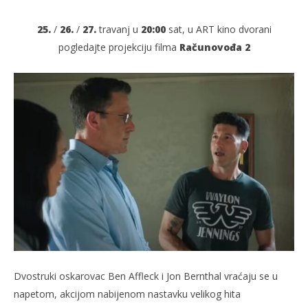
25.
/
26.
/
27.
travanj u
20:00
sat, u ART kino dvorani
pogledajte projekciju filma
Računovođa 2
TRENUTNO OTVORENO
Projekcija filma: Računovođa 2
Po
24.04.2025.
24.
slatina.net
s
Dvostruki oskarovac Ben Affleck i Jon Bernthal vraćaju se u
napetom, akcijom nabijenom nastavku velikog hita