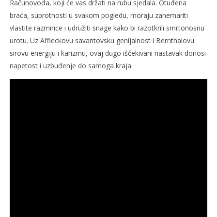
Računovođa, koji će vas držati na rubu sjedala. Otuđena
braća, suprotnosti u svakom pogledu, moraju zanemariti
vlastite razmirice i udružiti snage kako bi razotkrili smrtonosnu
urotu. Uz Affleckovu savantovsku genijalnost i Bernthalovu
sirovu energiju i karizmu, ovaj dugo iščekivani nastavak donosi
napetost i uzbuđenje do samoga kraja.