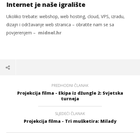
Internet je naše igralište
Ukoliko trebate: webshop, web hosting, cloud, VPS, izradu,
dizajn i održavanje web stranica – obratite nam se sa
povjerenjem –
midnel.hr
PREDHODNI ČLANAK
Projekcija filma - Ekipa iz džungle 2: Svjetska
turneja
SLJEDEĆI ČLANAK
Projekcija filma - Tri mušketira: Milady