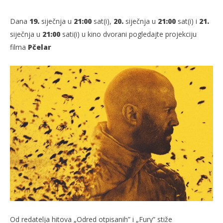
Dana
19.
siječnja u
21:00
sat(i),
20.
siječnja u
21:00
sat(i) i
21.
siječnja u
21:00
sati(i) u kino dvorani pogledajte​ projekciju
filma
Pčelar
TRENUTNO OTVORENO
Projekcija filma: Pčelar
Po
19.01.2024.
19.
slatina.net
s
Od redatelja hitova „Odred otpisanih” i „Fury” stiže