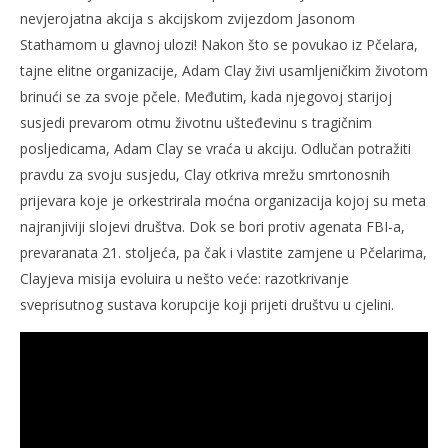
nevjerojatna akcija s akcijskom zvijezdom Jasonom
Stathamom u glavnoj ulozi! Nakon što se povukao iz Pčelara,
tajne elitne organizacije, Adam Clay živi usamljeničkim životom
brinući se za svoje pčele. Međutim, kada njegovoj starijoj
susjedi prevarom otmu životnu ušteđevinu s tragičnim
posljedicama, Adam Clay se vraća u akciju. Odlučan potražiti
pravdu za svoju susjedu, Clay otkriva mrežu smrtonosnih
prijevara koje je orkestrirala moćna organizacija kojoj su meta
najranjiviji slojevi društva. Dok se bori protiv agenata FBI-a,
prevaranata 21. stoljeća, pa čak i vlastite zamjene u Pčelarima,
Clayjeva misija evoluira u nešto veće: razotkrivanje
sveprisutnog sustava korupcije koji prijeti društvu u cjelini.