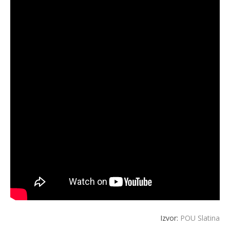
Izvor:
POU Slatina