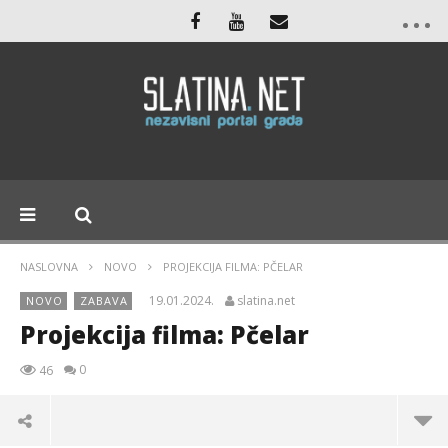
NASLOVNA
NOVO
PROJEKCIJA FILMA: PČELAR
19.01.2024.
slatina.net
NOVO
ZABAVA
Projekcija filma: Pčelar
0
46