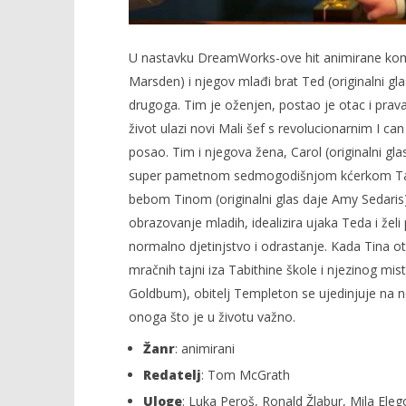
U nastavku DreamWorks-ove hit animirane kome
Marsden) i njegov mlađi brat Ted (originalni glas
drugoga. Tim je oženjen, postao je otac i prava
život ulazi novi Mali šef s revolucionarnim I can
posao. Tim i njegova žena, Carol (originalni gla
super pametnom sedmogodišnjom kćerkom Tabith
bebom Tinom (originalni glas daje Amy Sedaris)
obrazovanje mladih, idealizira ujaka Teda i želi 
normalno djetinjstvo i odrastanje. Kada Tina otk
mračnih tajni iza Tabithine škole i njezinog mis
Goldbum), obitelj Templeton se ujedinjuje na n
onoga što je u životu važno.
Žanr
: animirani
Redatelj
: Tom McGrath
Uloge
: Luka Peroš, Ronald Žlabur, Mila Ele