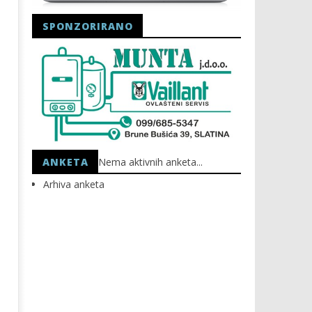
SPONZORIRANO
Astro Party
HEP: Bez struje
21.09.2021.
21.09.2021.
slatina.net
slatina.net
ANKETA
Nema aktivnih anketa...
Arhiva anketa