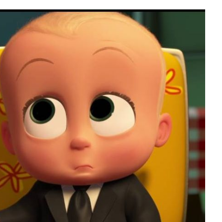
slova na području VPŽ
Ljeto donosi bezbrižnu igru, ali
i zdravstvene izazove
t
21.09.2021.
slatina.net