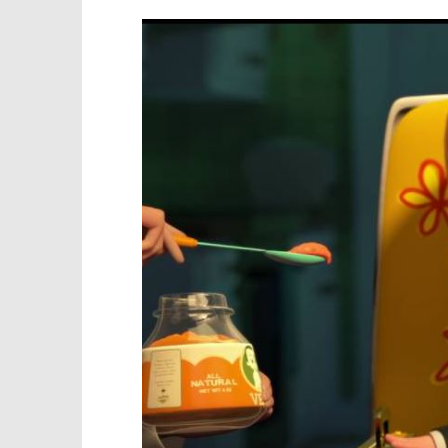
TRENUTNO OTVORENO
Projekcija filma – Mali šef:
Popis po
Obiteljski posao (sink)
21.09.2021.
slatina.ne
21.09.2021.
slatina.net