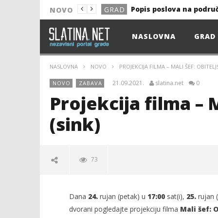
Popis poslova na podru
GRAD
NOVO
NOVO
NASLOVNA
GRAD
Astro Party
NOVO
HEP: Bez struje
GRAD
NASLOVNA
NOVO
PROJEKCIJA FILMA – MALI ŠEF: OBITELJ
NOVO
21.09.2021.
slatina.net
0
NOVO
ZABAVA
NOVO
Projekcija filma – 
KULTURA
(sink)
13. akcija DDK u 2026.
GRAD
Prekid isporuke plina
GRAD
73
Od uboda insekata do 
NOVO
Popis poslova na podru
GRAD
Dana
24.
rujan (petak) u
17:00
sat(i),
25.
rujan 
dvorani pogledajte projekciju filma
Mali šef: O