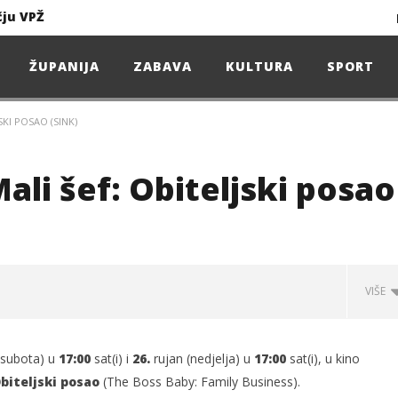
čju VPŽ
Ljeto donosi bezbrižnu igru, ali i zdravstvene izazove
ŽUPANIJA
ZABAVA
KULTURA
SPORT
SKI POSAO (SINK)
Projekcija filma – SPIDER-MAN: Novo doba
Poduzetnička oluja: Priča o braći koja su u samo osam godina osvojila tržište
Mali šef: Obiteljski posao
4. Oluja Jazz Fest donosi dvije večeri vrhunskog jazza
VIŠE
sunčanice
čju VPŽ
(subota) u
17:00
sat(i) i
26.
rujan (nedjelja) u
17:00
sat(i), u kino
biteljski posao
(The Boss Baby: Family Business).