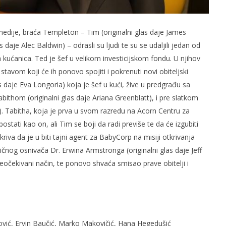
dije, braća Templeton – Tim (originalni glas daje James
 daje Alec Baldwin) – odrasli su ljudi te su se udaljili jedan od
 kućanica. Ted je šef u velikom investicijskom fondu. U njihov
 stavom koji će ih ponovo spojiti i pokrenuti novi obiteljski
s daje Eva Longoria) koja je šef u kući, žive u predgrađu sa
om (originalni glas daje Ariana Greenblatt), i pre slatkom
. Tabitha, koja je prva u svom razredu na Acorn Centru za
postati kao on, ali Tim se boji da radi previše te da će izgubiti
riva da je u biti tajni agent za BabyCorp na misiji otkrivanja
tičnog osnivača Dr. Erwina Armstronga (originalni glas daje Jeff
eočekivani način, te ponovo shvaća smisao prave obitelji i
gović, Ervin Baučić, Marko Makovičić, Hana Hegedušić