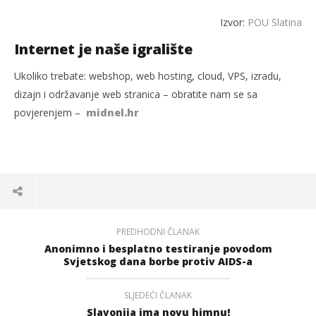
Izvor:
POU Slatina
Internet je naše igralište
Ukoliko trebate: webshop, web hosting, cloud, VPS, izradu,
dizajn i održavanje web stranica – obratite nam se sa
povjerenjem –
midnel.hr
PREDHODNI ČLANAK
Anonimno i besplatno testiranje povodom
Svjetskog dana borbe protiv AIDS-a
SLJEDEĆI ČLANAK
Slavonija ima novu himnu!