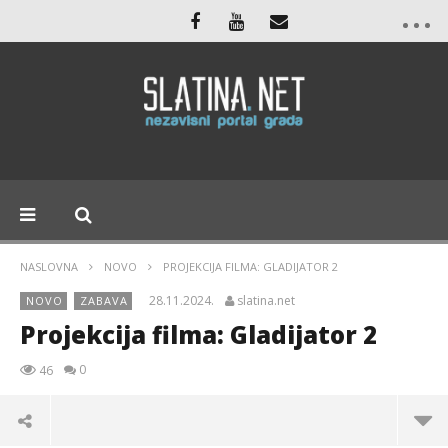
NASLOVNA
NOVO
PROJEKCIJA FILMA: GLADIJATOR 2
28.11.2024.
slatina.net
NOVO
ZABAVA
Projekcija filma: Gladijator 2
0
46