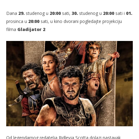
Dana
29.
studenog u
20:00
sati,
30.
studenog u
20:00
sati i
01.
prosinca u
20:00
sati, u kino dvorani pogledajte​ projekciju
filma
Gladijator 2
TRENUTNO OTVORENO
Projekcija filma: Gladijator 2
Ko
28.11.2024.
28.
slatina.net
s
Od legendarnog redatelja Ridleyja Scotta dolazi nastavak