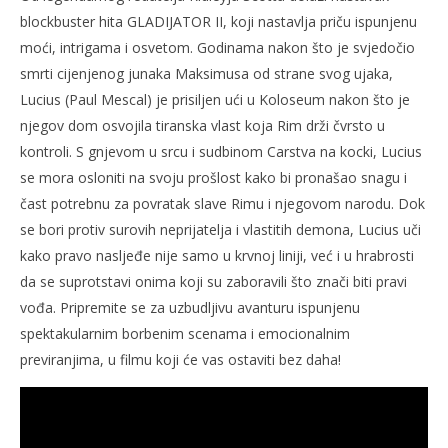
blockbuster hita GLADIJATOR II, koji nastavlja priču ispunjenu
moći, intrigama i osvetom. Godinama nakon što je svjedočio
smrti cijenjenog junaka Maksimusa od strane svog ujaka,
Lucius (Paul Mescal) je prisiljen ući u Koloseum nakon što je
njegov dom osvojila tiranska vlast koja Rim drži čvrsto u
kontroli. S gnjevom u srcu i sudbinom Carstva na kocki, Lucius
se mora osloniti na svoju prošlost kako bi pronašao snagu i
čast potrebnu za povratak slave Rimu i njegovom narodu. Dok
se bori protiv surovih neprijatelja i vlastitih demona, Lucius uči
kako pravo nasljeđe nije samo u krvnoj liniji, već i u hrabrosti
da se suprotstavi onima koji su zaboravili što znači biti pravi
vođa. Pripremite se za uzbudljivu avanturu ispunjenu
spektakularnim borbenim scenama i emocionalnim
previranjima, u filmu koji će vas ostaviti bez daha!