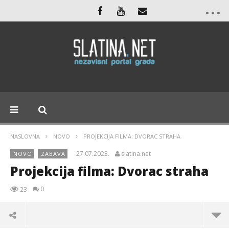
NASLOVNA
NOVO
PROJEKCIJA FILMA: DVORAC STRAHA
27.07.2023.
slatina.net
NOVO
ZABAVA
Projekcija filma: Dvorac straha
0
23