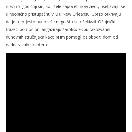
njezin 9-godišnji sin, koji žele započeti novi život, useljavaju se
u neobično pristupačnu vilu u New Orleansu. Ubrzo otkrivaju
da je to mjesto puno više nego što su očekivali. Očajnički
tražeći pomoć oni angažiraju šaroliku ekipu takozvanih
duhovnih stručnjaka kako bi im pomogli osloboditi dom od
nadnaravnih skvotera.