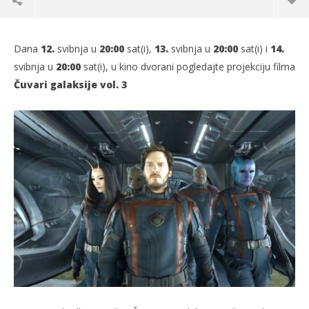
Dana
12.
svibnja u
20
:00
sat(i),
13.
svibnja u
20
:00
sat(i) i
14.
svibnja u
20
:00
sat(i), u kino dvorani pogledajte projekciju filma
Čuvari galaksije vol. 3
TRENUTNO OTVORENO
Projekcija filma: Čuvari galaksije vol. 3
Po
09.05.2023.
09.
slatina.net
s