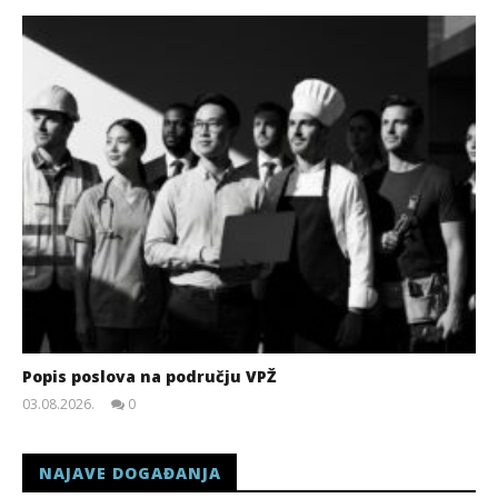
Popis poslova na području VPŽ
03.08.2026.
0
slatina.net
NAJAVE DOGAĐANJA