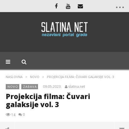
NASLOVNA
NOVO
PROJEKCIJA FILMA: ČUVARI GALAKSIJE VOL. 3
09.05.2023.
slatina.net
NOVO
ZABAVA
Projekcija filma: Čuvari
galaksije vol. 3
0
14