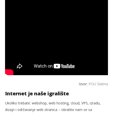
Izvor:
POU Slatina
Internet je naše igralište
Ukoliko trebate: webshop, web hosting, cloud, VPS, izradu,
dizajn i održavanje web stranica – obratite nam se sa