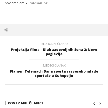
povjerenjem –
midnel.hr
PREDHODNI ČLANAK
Projekcija filma - Klub zadovoljnih žena 2: Novo
poglavlje
SLJEDEĆI ČLANAK
Plamen Telemach Dana sporta razveselio mlade
sportaše u Suhopolju
POVEZANI ČLANCI