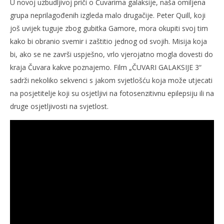
U novoj uzbudljivoj priči o Čuvarima galaksije, naša omiljena
grupa neprilagođenih izgleda malo drugačije. Peter Quill, koji
još uvijek tuguje zbog gubitka Gamore, mora okupiti svoj tim
kako bi obranio svemir i zaštitio jednog od svojih. Misija koja
bi, ako se ne završi uspješno, vrlo vjerojatno mogla dovesti do
kraja Čuvara kakve poznajemo. Film „ČUVARI GALAKSIJE 3“
sadrži nekoliko sekvenci s jakom svjetlošću koja može utjecati
na posjetitelje koji su osjetljivi na fotosenzitivnu epilepsiju ili na
druge osjetljivosti na svjetlost.