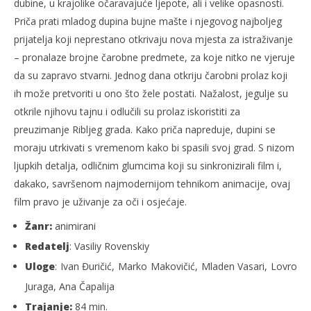
dubine, u krajolike očaravajuće ljepote, ali i velike opasnosti.
Priča prati mladog dupina bujne mašte i njegovog najboljeg
prijatelja koji neprestano otkrivaju nova mjesta za istraživanje
– pronalaze brojne čarobne predmete, za koje nitko ne vjeruje
da su zapravo stvarni. Jednog dana otkriju čarobni prolaz koji
ih može pretvoriti u ono što žele postati. Nažalost, jegulje su
otkrile njihovu tajnu i odlučili su prolaz iskoristiti za
preuzimanje Ribljeg grada. Kako priča napreduje, dupini se
moraju utrkivati s vremenom kako bi spasili svoj grad. S nizom
ljupkih detalja, odličnim glumcima koji su sinkronizirali film i,
dakako, savršenom najmodernijom tehnikom animacije, ovaj
film pravo je uživanje za oči i osjećaje.
Žanr:
animirani
Redatelj
: Vasiliy Rovenskiy
Uloge
: Ivan Đuričić, Marko Makovičić, Mladen Vasari, Lovro
Juraga, Ana Čapalija
Trajanje:
84 min.