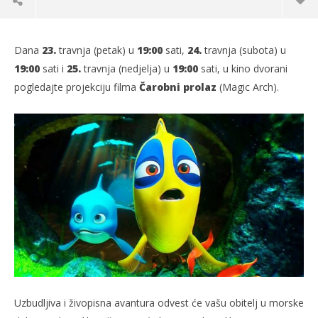
Dana
23.
travnja (petak) u
19:00
sati,
24.
travnja (subota) u
19:00
sati i
25.
travnja (nedjelja) u
19:00
sati, u kino dvorani
pogledajte projekciju filma
Čarobni prolaz
(Magic Arch).
TRENUTNO OTVORENO
Projekcija filma: Čarobni prolaz (SINK)
Po
19.04.2021.
19.
slatina.net
s
Uzbudljiva i živopisna avantura odvest će vašu obitelj u morske