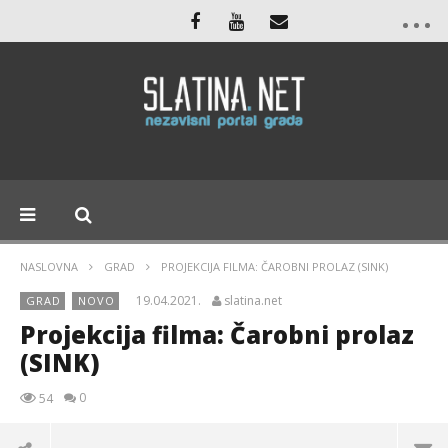
NASLOVNA
GRAD
PROJEKCIJA FILMA: ČAROBNI PROLAZ (SINK)
19.04.2021.
slatina.net
GRAD
NOVO
Projekcija filma: Čarobni prolaz
(SINK)
0
54