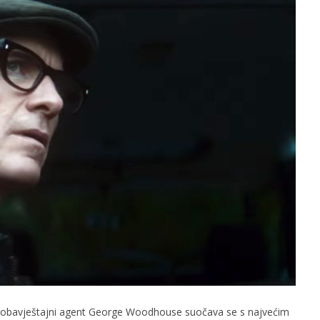
slova na području VPŽ
Ljeto donosi bezbrižnu igru, ali
i zdravstvene izazove
t
12.03.2025.
slatina.net
, obavještajni agent George Woodhouse suočava se s najvećim