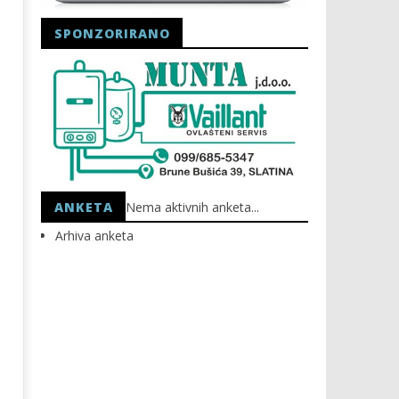
SPONZORIRANO
Astro Party
HEP: Bez struje
12.03.2025.
12.03.2025.
slatina.net
slatina.net
ANKETA
Nema aktivnih anketa...
Arhiva anketa