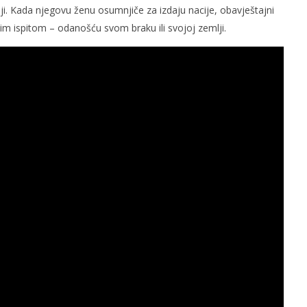
i. Kada njegovu ženu osumnjiče za izdaju nacije, obavještajni
 ispitom – odanošću svom braku ili svojoj zemlji.