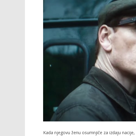
TRENUTNO OTVORENO
Projekcija filma: Black Bag
Popis po
12.03.2025.
12.03.2025.
slatina.net
slatina.ne
Kada njegovu ženu osumnjiče za izdaju nacije