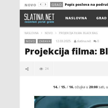
Popis poslova na podru
GRAD
NOVO
NOVO
NASLOVNA
GRAD
Astro Party
NOVO
HEP: Bez struje
GRAD
NASLOVNA
NOVO
PROJEKCIJA FILMA: BLACK BAG
NOVO
12.03.2025.
slatina.net
0
NOVO
ZABAVA
NOVO
Projekcija filma: B
KULTURA
13. akcija DDK u 2026.
GRAD
24
Prekid isporuke plina
GRAD
Od uboda insekata do 
NOVO
14.
/
15.
/
16.
ožujka u
20:00
sati, 
Popis poslova na podru
GRAD