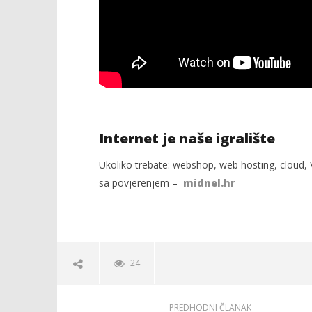
Internet je naše igralište
Ukoliko trebate: webshop, web hosting, cloud, V
sa povjerenjem –
midnel.hr
24
PREDHODNI ČLANAK