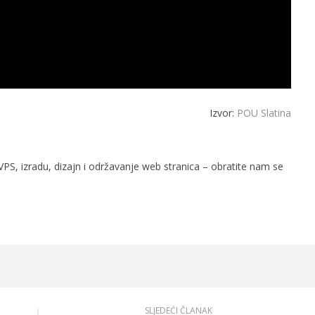
Izvor:
POU Slatina
PS, izradu, dizajn i održavanje web stranica – obratite nam se
SLJEDEĆI ČLANAK