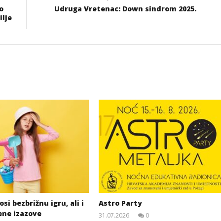
o
Udruga Vretenac: Down sindrom 2025.
lje
si bezbrižnu igru, ali i
Astro Party
ene izazove
31.07.2026.
0