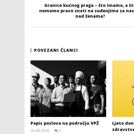
Granice kućnog praga – što imamo, a št
nemamo pravo znati na suđenjima za nasi
nad ženama?
POVEZANI ČLANCI
Popis poslova na području VPŽ
Ljeto dono
zdravstv
03.08.2026.
0