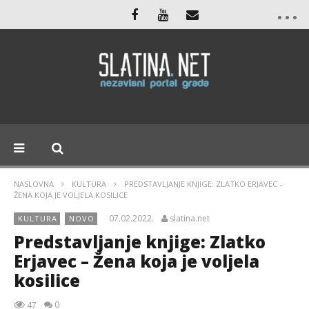
NASLOVNA
KULTURA
PREDSTAVLJANJE KNJIGE: ZLATKO ERJAVEC –
ŽENA KOJA JE VOLJELA KOSILICE
07.02.2022.
slatina.net
KULTURA
NOVO
Predstavljanje knjige: Zlatko
Erjavec – Žena koja je voljela
kosilice
0
47