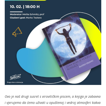
slatina.net
Ovo je naš drugi susret s virovitičkim piscem, a knjiga je zabavna
i vjerujemo da ćemo uživati u opuštenoj i vedroj atmosferi kakva