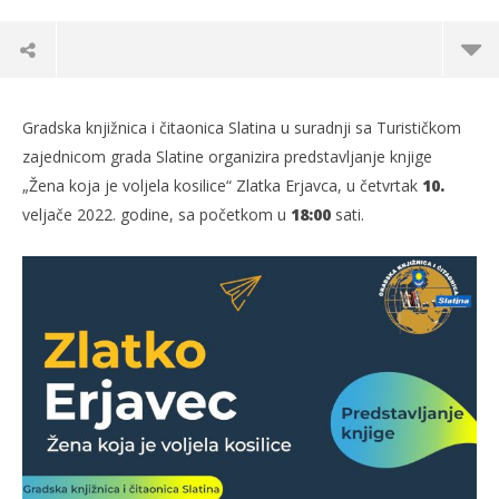
Gradska knjižnica i čitaonica Slatina u suradnji sa Turističkom
zajednicom grada Slatine organizira predstavljanje knjige
„Žena koja je voljela kosilice“ Zlatka Erjavca, u četvrtak
10.
veljače 2022. godine, sa početkom u
18:00
sati.
TRENUTNO OTVORENO
Predstavljanje knjige: Zlatko Erjavec – Žena
Po
koja je voljela kosilice
07.
s
07.02.2022.