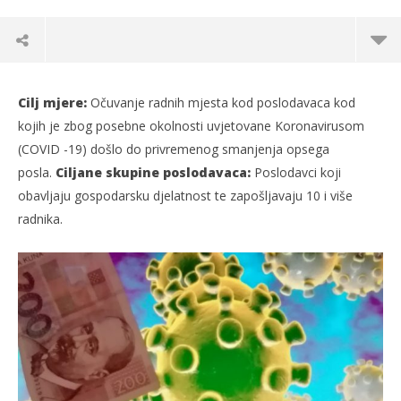
Cilj mjere:
Očuvanje radnih mjesta kod poslodavaca kod
kojih je zbog posebne okolnosti uvjetovane Koronavirusom
(COVID -19) došlo do privremenog smanjenja opsega
posla.
Ciljane skupine poslodavaca:
Poslodavci koji
obavljaju gospodarsku djelatnost te zapošljavaju 10 i više
radnika.
TRENUTNO OTVORENO
Potpora za očuvanje radnih mjesta –
Po
skraćivanje radnog vremena
03.
s
03.07.2020.