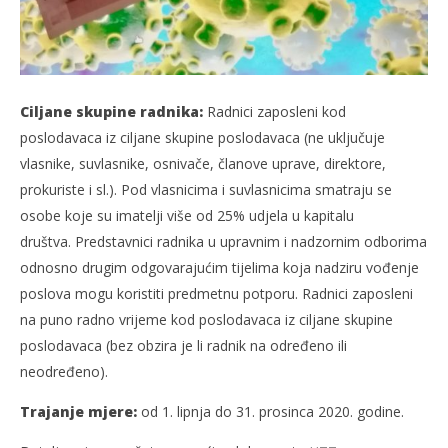
slatina.net
Ciljane skupine radnika:
Radnici zaposleni kod
poslodavaca iz ciljane skupine poslodavaca (ne uključuje
vlasnike, suvlasnike, osnivače, članove uprave, direktore,
prokuriste i sl.). Pod vlasnicima i suvlasnicima smatraju se
osobe koje su imatelji više od 25% udjela u kapitalu
društva. Predstavnici radnika u upravnim i nadzornim odborima
odnosno drugim odgovarajućim tijelima koja nadziru vođenje
poslova mogu koristiti predmetnu potporu. Radnici zaposleni
na puno radno vrijeme kod poslodavaca iz ciljane skupine
poslodavaca (bez obzira je li radnik na određeno ili
neodređeno).
Trajanje mjere:
od 1. lipnja do 31. prosinca 2020. godine.