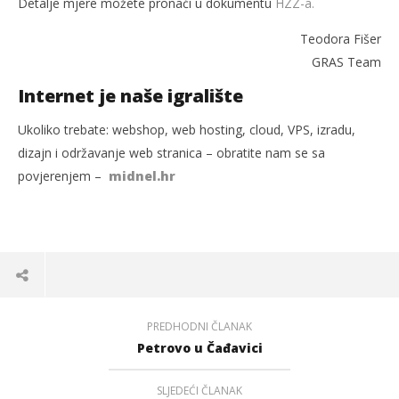
Detalje mjere možete pronaći u dokumentu
HZZ-a.
Teodora Fišer
GRAS Team
Internet je naše igralište
Ukoliko trebate: webshop, web hosting, cloud, VPS, izradu,
dizajn i održavanje web stranica – obratite nam se sa
povjerenjem –
midnel.hr
PREDHODNI ČLANAK
Petrovo u Čađavici
SLJEDEĆI ČLANAK