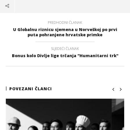
PREDHODNI ČLANAK
U Globalnu riznicu sjemena u Norveškoj po prvi
puta pohranjene hrvatske primke
SLJEDEĆI ČLANAK
Bonus kolo Divlje lige trčanja "Humanitarni trk"
POVEZANI ČLANCI