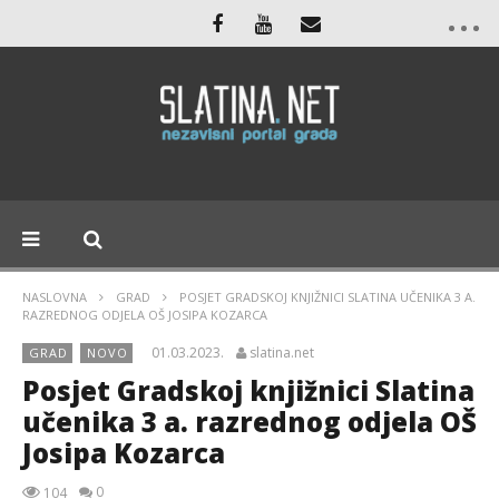
NASLOVNA
GRAD
POSJET GRADSKOJ KNJIŽNICI SLATINA UČENIKA 3 A.
RAZREDNOG ODJELA OŠ JOSIPA KOZARCA
01.03.2023.
slatina.net
GRAD
NOVO
Posjet Gradskoj knjižnici Slatina
učenika 3 a. razrednog odjela OŠ
Josipa Kozarca
0
104