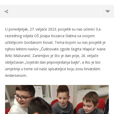
U ponedjeljak, 27. veljače 2023. posjetili su nas učenici 3.a.
razrednog odjela OŠ Josipa Kozarca Slatina sa svojom
učiteljicom Gordanom Kovač. Tema kojom su nas posjetili je
njihov lektirni naslov „Čudnovate zgode šegrta Hlapića“ Ivane
Brlić-Mažuranić. Zanimljivo je što je dan prije, 26. veljače
obilježavan „Svjetski dan pripovijedanja bajki“, a tko je bio
umješniji u tome od naše spisateljice koju zovu hrvatskim
Andersenom.
TRENUTNO OTVORENO
Posjet Gradskoj knjižnici Slatina učenika 3 a.
Po
razrednog odjela OŠ Josipa Kozarca
01.
s
01.03.2023.