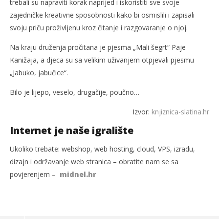
trebali su napraviti korak naprijed i iskoristiti sve svoje
zajedničke kreativne sposobnosti kako bi osmislili i zapisali
svoju priču proživljenu kroz čitanje i razgovaranje o njoj.
Na kraju druženja pročitana je pjesma „Mali šegrt“ Paje
Kanižaja, a djeca su sa velikim uživanjem otpjevali pjesmu
„Jabuko, jabučice“.
Bilo je lijepo, veselo, drugačije, poučno…
Izvor:
knjiznica-slatina.hr
Internet je naše igralište
Ukoliko trebate: webshop, web hosting, cloud, VPS, izradu,
dizajn i održavanje web stranica – obratite nam se sa
povjerenjem –
midnel.hr