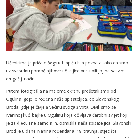
slatina.net
Učenicima je priča o šegrtu Hlapiću bila poznata tako da smo
uz svesrdnu pomoć njihove učiteljice pristupili joj na sasvim
drugačiji način.
Putem fotografija na malome ekranu prošetali smo od
Ogulina, gdje je rođena naša spisateljica, do Slavonskog
Broda, gdje je živjela većinu svoga života. Divili smo se
Ivaninoj kući bajke u Ogulinu koja oživljava čarobni svijet koji
je za djecu i ne samo njih, osmislila naša spisateljica. Slavonski
Brod je u dane Ivanina rođendana, 18. travnja, stjecište