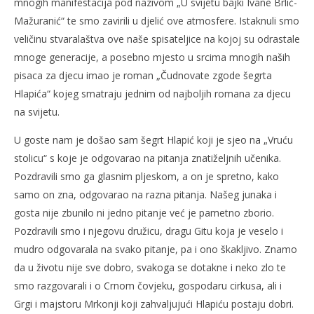
mnogih manifestacija pod nazivom „U svijetu bajki Ivane Brlić-
Mažuranić“ te smo zavirili u djelić ove atmosfere. Istaknuli smo
veličinu stvaralaštva ove naše spisateljice na kojoj su odrastale
mnoge generacije, a posebno mjesto u srcima mnogih naših
pisaca za djecu imao je roman „Čudnovate zgode šegrta
Hlapića“ kojeg smatraju jednim od najboljih romana za djecu
na svijetu.
U goste nam je došao sam šegrt Hlapić koji je sjeo na „Vruću
stolicu“ s koje je odgovarao na pitanja znatiželjnih učenika.
Pozdravili smo ga glasnim pljeskom, a on je spretno, kako
samo on zna, odgovarao na razna pitanja. Našeg junaka i
gosta nije zbunilo ni jedno pitanje već je pametno zborio.
Pozdravili smo i njegovu družicu, dragu Gitu koja je veselo i
mudro odgovarala na svako pitanje, pa i ono škakljivo. Znamo
da u životu nije sve dobro, svakoga se dotakne i neko zlo te
smo razgovarali i o Crnom čovjeku, gospodaru cirkusa, ali i
Grgi i majstoru Mrkonji koji zahvaljujući Hlapiću postaju dobri.