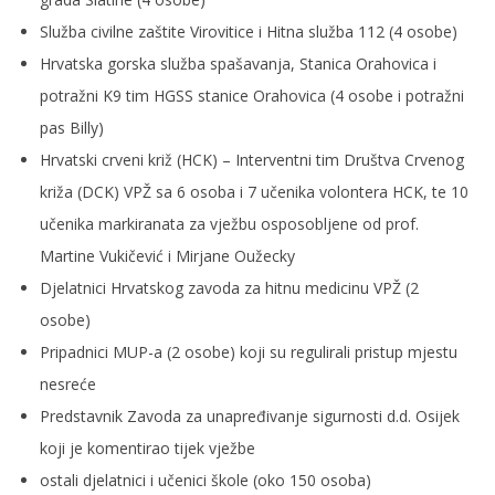
Služba civilne zaštite Virovitice i Hitna služba 112 (4 osobe)
Hrvatska gorska služba spašavanja, Stanica Orahovica i
potražni K9 tim HGSS stanice Orahovica (4 osobe i potražni
pas Billy)
Hrvatski crveni križ (HCK) – Interventni tim Društva Crvenog
križa (DCK) VPŽ sa 6 osoba i 7 učenika volontera HCK, te 10
učenika markiranata za vježbu osposobljene od prof.
Martine Vukičević i Mirjane Oužecky
Djelatnici Hrvatskog zavoda za hitnu medicinu VPŽ (2
osobe)
Pripadnici MUP-a (2 osobe) koji su regulirali pristup mjestu
nesreće
Predstavnik Zavoda za unapređivanje sigurnosti d.d. Osijek
koji je komentirao tijek vježbe
ostali djelatnici i učenici škole (oko 150 osoba)