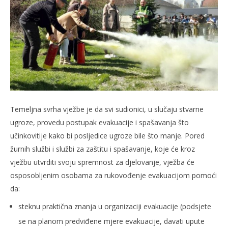
slatina.net
Temeljna svrha vježbe je da svi sudionici, u slučaju stvarne
ugroze, provedu postupak evakuacije i spašavanja što
učinkovitije kako bi posljedice ugroze bile što manje. Pored
žurnih službi i službi za zaštitu i spašavanje, koje će kroz
vježbu utvrditi svoju spremnost za djelovanje, vježba će
osposobljenim osobama za rukovođenje evakuacijom pomoći
da:
steknu praktična znanja u organizaciji evakuacije (podsjete
se na planom predviđene mjere evakuacije, davati upute