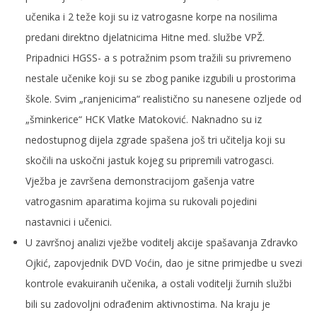
učenika i 2 teže koji su iz vatrogasne korpe na nosilima
predani direktno djelatnicima Hitne med. službe VPŽ.
Pripadnici HGSS- a s potražnim psom tražili su privremeno
nestale učenike koji su se zbog panike izgubili u prostorima
škole. Svim „ranjenicima“ realistično su nanesene ozljede od
„šminkerice“ HCK Vlatke Matoković. Naknadno su iz
nedostupnog dijela zgrade spašena još tri učitelja koji su
skočili na uskočni jastuk kojeg su pripremili vatrogasci.
Vježba je završena demonstracijom gašenja vatre
vatrogasnim aparatima kojima su rukovali pojedini
nastavnici i učenici.
U završnoj analizi vježbe voditelj akcije spašavanja Zdravko
Ojkić, zapovjednik DVD Voćin, dao je sitne primjedbe u svezi
kontrole evakuiranih učenika, a ostali voditelji žurnih službi
bili su zadovoljni odrađenim aktivnostima. Na kraju je