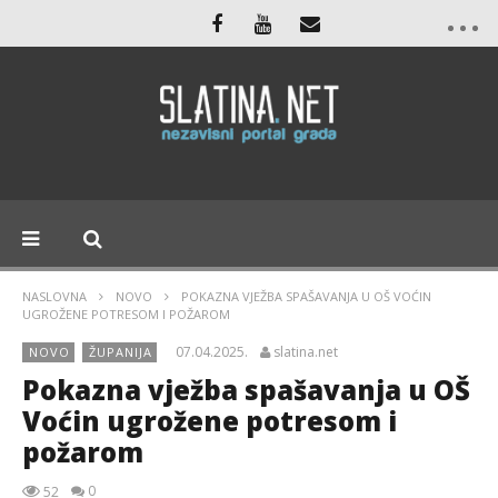
NASLOVNA
NOVO
POKAZNA VJEŽBA SPAŠAVANJA U OŠ VOĆIN
UGROŽENE POTRESOM I POŽAROM
07.04.2025.
slatina.net
NOVO
ŽUPANIJA
Pokazna vježba spašavanja u OŠ
Voćin ugrožene potresom i
požarom
0
52