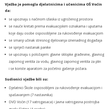
Vježba je pomogla djelatnicima i učenicima OŠ Voćin
da:
se upoznaju s načinom izlaska iz ugroženog prostora
se nauče kretati prema evakuacijskim oznakama i uputama
koje daju osobe osposobljene za rukovođenje evakuacjiom
se smanji učinak stresnog djelovanja iznenadnog događaja
se spriječi nastanak panike
se upoznaju s položajem: glavne sklopke građevine, glavnog
zapornog ventila za vodu, glavnog zapornog ventila za plin
i se koriste aparatom za početno gašenje požara.
Sudionici vježbe bili su:
Djelatnici Škole osposobljeni za rukovođenje evakuacijom i
spašavanjem (7 nastavnika)
DVD Voćin (17 vatrogasaca) i Javna vatrogasna postrojba
grada Slatine (4 osobe)