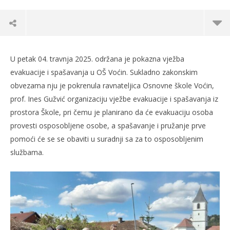
U petak 04. travnja 2025. održana je pokazna vježba
evakuacije i spašavanja u OŠ Voćin. Sukladno zakonskim
obvezama nju je pokrenula ravnateljica Osnovne škole Voćin,
prof. Ines Gužvić organizaciju vježbe evakuacije i spašavanja iz
prostora Škole, pri čemu je planirano da će evakuaciju osoba
provesti osposobljene osobe, a spašavanje i pružanje prve
pomoći će se se obaviti u suradnji sa za to osposobljenim
službama.
TRENUTNO OTVORENO
Pokazna vježba spašavanja u OŠ Voćin ugrožene
Po
potresom i požarom
07.
s
07.04.2025.