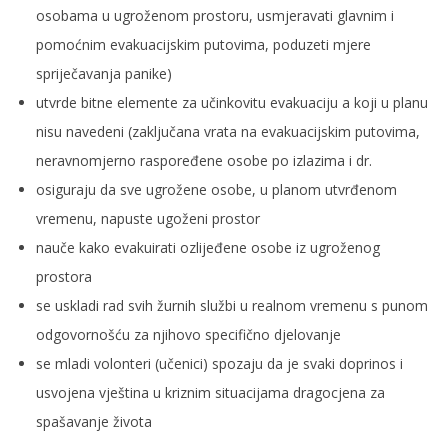
osobama u ugroženom prostoru, usmjeravati glavnim i
pomoćnim evakuacijskim putovima, poduzeti mjere
spriječavanja panike)
utvrde bitne elemente za učinkovitu evakuaciju a koji u planu
nisu navedeni (zaključana vrata na evakuacijskim putovima,
neravnomjerno raspoređene osobe po izlazima i dr.
osiguraju da sve ugrožene osobe, u planom utvrđenom
vremenu, napuste ugoženi prostor
nauče kako evakuirati ozlijeđene osobe iz ugroženog
prostora
se uskladi rad svih žurnih službi u realnom vremenu s punom
odgovornošću za njihovo specifično djelovanje
se mladi volonteri (učenici) spozaju da je svaki doprinos i
usvojena vještina u kriznim situacijama dragocjena za
spašavanje života