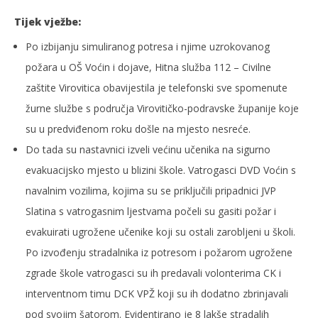
Tijek vježbe:
Po izbijanju simuliranog potresa i njime uzrokovanog
požara u OŠ Voćin i dojave, Hitna služba 112 – Civilne
zaštite Virovitica obavijestila je telefonski sve spomenute
žurne službe s područja Virovitičko-podravske županije koje
su u predviđenom roku došle na mjesto nesreće.
Do tada su nastavnici izveli većinu učenika na sigurno
evakuacijsko mjesto u blizini škole. Vatrogasci DVD Voćin s
navalnim vozilima, kojima su se priključili pripadnici JVP
Slatina s vatrogasnim ljestvama počeli su gasiti požar i
evakuirati ugrožene učenike koji su ostali zarobljeni u školi.
Po izvođenju stradalnika iz potresom i požarom ugrožene
zgrade škole vatrogasci su ih predavali volonterima CK i
interventnom timu DCK VPŽ koji su ih dodatno zbrinjavali
pod svojim šatorom. Evidentirano je 8 lakše stradalih