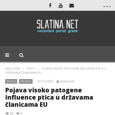
NASLOVNA
NOVO
POJAVA VISOKO PATOGENE INFLUENCE PTICA U
DRŽAVAMA ČLANICAMA EU
30.10.2020.
slatina.net
NOVO
RAZNO
Pojava visoko patogene
influence ptica u državama
članicama EU
0
83