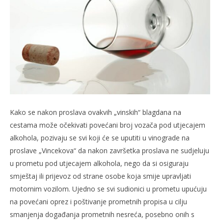
Kako se nakon proslava ovakvih „vinskih“ blagdana na
cestama može očekivati povećani broj vozača pod utjecajem
alkohola, pozivaju se svi koji će se uputiti u vinograde na
proslave „Vincekova“ da nakon završetka proslava ne sudjeluju
u prometu pod utjecajem alkohola, nego da si osiguraju
smještaj ili prijevoz od strane osobe koja smije upravljati
motornim vozilom. Ujedno se svi sudionici u prometu upućuju
na povećani oprez i poštivanje prometnih propisa u cilju
smanjenja događanja prometnih nesreća, posebno onih s