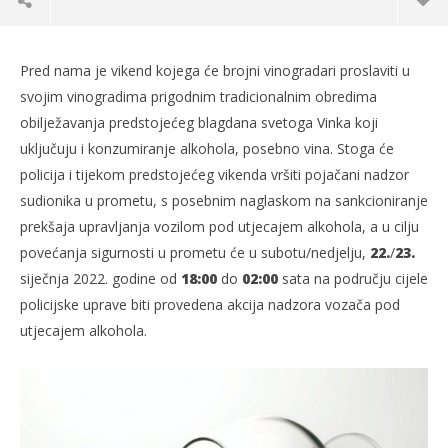
Pred nama je vikend kojega će brojni vinogradari proslaviti u
svojim vinogradima prigodnim tradicionalnim obredima
obilježavanja predstojećeg blagdana svetoga Vinka koji
uključuju i konzumiranje alkohola, posebno vina. Stoga će
policija i tijekom predstojećeg vikenda vršiti pojačani nadzor
sudionika u prometu, s posebnim naglaskom na sankcioniranje
prekšaja upravljanja vozilom pod utjecajem alkohola, a u cilju
povećanja sigurnosti u prometu će u subotu/nedjelju,
22.
/
23.
siječnja 2022. godine od
18:00
do
02:00
sata na području cijele
TRENUTNO OTVORENO
policijske uprave biti provedena akcija nadzora vozača pod
utjecajem alkohola.
Pojačan nadzor prometa za Vincekovo
Po
21.01.2022.
21.
slatina.net
s