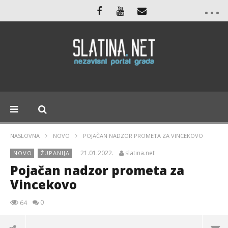
NASLOVNA
NOVO
POJAČAN NADZOR PROMETA ZA VINCEKOVO
21.01.2022.
slatina.net
NOVO
ŽUPANIJA
Pojačan nadzor prometa za
Vincekovo
0
64