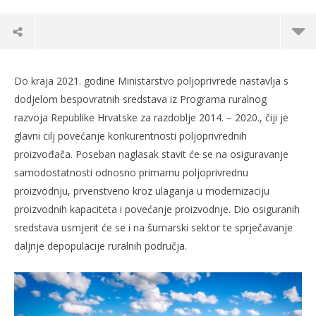
Do kraja 2021. godine Ministarstvo poljoprivrede nastavlja s
dodjelom bespovratnih sredstava iz Programa ruralnog
razvoja Republike Hrvatske za razdoblje 2014. – 2020., čiji je
glavni cilj povećanje konkurentnosti poljoprivrednih
proizvođača. Poseban naglasak stavit će se na osiguravanje
samodostatnosti odnosno primarnu poljoprivrednu
proizvodnju, prvenstveno kroz ulaganja u modernizaciju
proizvodnih kapaciteta i povećanje proizvodnje. Dio osiguranih
sredstava usmjerit će se i na šumarski sektor te sprječavanje
TRENUTNO OTVORENO
daljnje depopulacije ruralnih područja.
Plan objave natječaja iz Programa ruralnog
Po
razvoja do kraja 2021. godine
22.
s
22.09.2021.