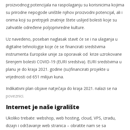
proizvodnog potencijala na raspolaganju su korisnicima kojima
su prirodne nepogode uništile njihov proizvodni potencijal, ali i
onima koji su pretrpjeli znatnije štete uslijed bolesti koje su
zahvatile određene poljoprivredne kulture.
Uz navedeno, poseban naglasak stavit će se i na ulaganja u
digitalne tehnologije koje će se financirati sredstvima
instrumenta Europske unije za oporavak od krize uzrokovane
širenjem bolesti COVID-19 (EURI sredstva). EURI sredstvima u
planu je do kraja 2021. godine (su)financirati projekte u
vrijednosti od 651 milijun kuna.
Indikativni plan objave natječaja do kraja 2021. nalazi se na
poveznici.
Internet je naše igralište
Ukoliko trebate: webshop, web hosting, cloud, VPS, izradu,
dizajn i održavanje web stranica – obratite nam se sa