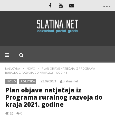
NASLOVNA
NOVO
PLAN OBJAVE NATJEČAJA IZ PROGRAMA
RURALNOG RAZVOJA DO KRAJA 2021. GODINE
22.09.2021.
slatina.net
NOVO
POLITIKA
Plan objave natječaja iz
Programa ruralnog razvoja do
kraja 2021. godine
0
37