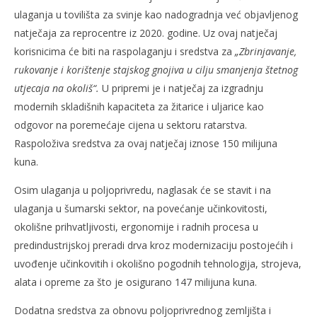
ulaganja u tovilišta za svinje kao nadogradnja već objavljenog
natječaja za reprocentre iz 2020. godine. Uz ovaj natječaj
korisnicima će biti na raspolaganju i sredstva za
„Zbrinjavanje,
rukovanje i korištenje stajskog gnojiva u cilju smanjenja štetnog
utjecaja na okoliš“.
U pripremi je i natječaj za izgradnju
modernih skladišnih kapaciteta za žitarice i uljarice kao
odgovor na poremećaje cijena u sektoru ratarstva.
Raspoloživa sredstva za ovaj natječaj iznose 150 milijuna
kuna.
Osim ulaganja u poljoprivredu, naglasak će se stavit i na
ulaganja u šumarski sektor, na povećanje učinkovitosti,
okolišne prihvatljivosti, ergonomije i radnih procesa u
predindustrijskoj preradi drva kroz modernizaciju postojećih i
uvođenje učinkovitih i okolišno pogodnih tehnologija, strojeva,
alata i opreme za što je osigurano 147 milijuna kuna.
Dodatna sredstva za obnovu poljoprivrednog zemljišta i