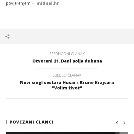
povjerenjem –
midnel.hr
PREDHODNI ČLANAK
Otvoreni 21. Dani polja duhana
SLJEDEĆI ČLANAK
Novi singl sestara Husar i Brune Krajcara
"Volim život"
POVEZANI ČLANCI