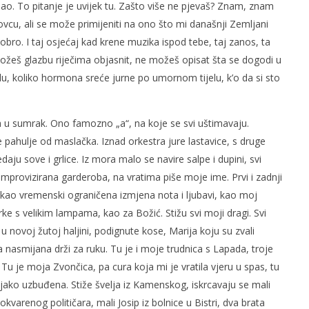
spao. To pitanje je uvijek tu. Zašto više ne pjevaš? Znam, znam
novcu, ali se može primijeniti na ono što mi današnji Zemljani
ro. I taj osjećaj kad krene muzika ispod tebe, taj zanos, ta
možeš glazbu riječima objasnit, ne možeš opisat šta se dogodi u
elu, koliko hormona sreće jurne po umornom tijelu, k’o da si sto
a u sumrak. Ono famozno „a“, na koje se svi uštimavaju.
ne pahulje od maslačka. Iznad orkestra jure lastavice, s druge
ju sove i grlice. Iz mora malo se navire salpe i dupini, svi
Improvizirana garderoba, na vratima piše moje ime. Prvi i zadnji
a, kao vremenski ograničena izmjena nota i ljubavi, kao moj
ke s velikim lampama, kao za Božić. Stižu svi moji dragi. Svi
u novoj žutoj haljini, podignute kose, Marija koju su zvali
a nasmijana drži za ruku. Tu je i moje trudnica s Lapada, troje
Tu je moja Zvončica, pa cura koja mi je vratila vjeru u spas, tu
ako uzbuđena. Stiže švelja iz Kamenskog, iskrcavaju se mali
varenog političara, mali Josip iz bolnice u Bistri, dva brata