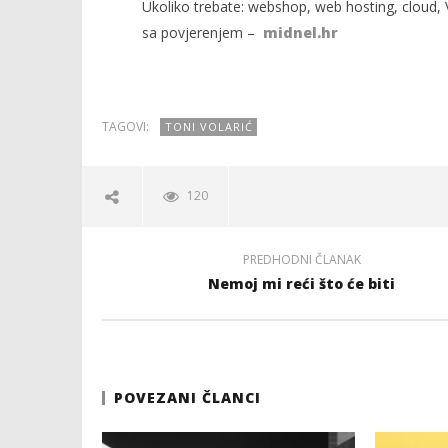
Ukoliko trebate: webshop, web hosting, cloud, V
sa povjerenjem –
midnel.hr
TAGOVI:
TONI VOLARIĆ
120
PREDHODNI ČLANAK
Nemoj mi reći što će biti
POVEZANI ČLANCI