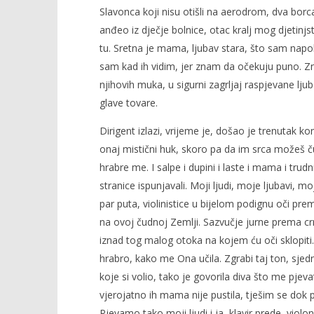
Slavonca koji nisu otišli na aerodrom, dva borca 
anđeo iz dječje bolnice, otac kralj mog djetinjstv
tu. Sretna je mama, ljubav stara, što sam napok
sam kad ih vidim, jer znam da očekuju puno. Z
njihovih muka, u sigurni zagrljaj raspjevane lju
glave tovare.
Dirigent izlazi, vrijeme je, došao je trenutak 
onaj mistični huk, skoro pa da im srca možeš ču
hrabre me. I salpe i dupini i laste i mama i trudnic
stranice ispunjavali. Moji ljudi, moje ljubavi, m
par puta, violinistice u bijelom podignu oči pr
na ovoj čudnoj Zemlji. Sazvučje jurne prema cr
iznad tog malog otoka na kojem ću oči sklopiti
hrabro, kako me Ona učila. Zgrabi taj ton, sjedni 
koje si volio, tako je govorila diva što me pje
vjerojatno ih mama nije pustila, tješim se dok
Pjevamo tako moji ljudi i ja, klavir prede, viol