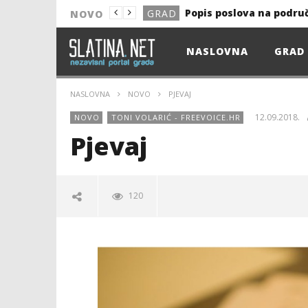
Popis poslova na podru
GRAD
NOVO
NOVO
NASLOVNA
GRAD
Astro Party
NOVO
HEP: Bez struje
GRAD
NASLOVNA
NOVO
PJEVAJ
NOVO
12.09.2018.
NOVO
TONI VOLARIĆ - FREEVOICE.HR
NOVO
Pjevaj
KULTURA
13. akcija DDK u 2026.
GRAD
120
Prekid isporuke plina
GRAD
Od uboda insekata do 
NOVO
Pjevaj
12.09.2018.
Popis poslova na podru
GRAD
slatina.net