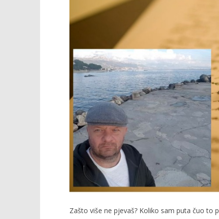
Popis po
12.09.2018.
slatina.ne
Zašto više ne pjevaš? Koliko sam puta čuo to pi