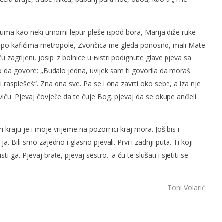
uma kao neki umorni leptir pleše ispod bora, Marija diže ruke
ti po kafićima metropole, Zvončica me gleda ponosno, mali Mate
 zagrljeni, Josip iz bolnice u Bistri podignute glave pjeva sa
da govore: „Budalo jedna, uvijek sam ti govorila da moraš
 i rasplešeš“. Zna ona sve. Pa se i ona zavrti oko sebe, a iza nje
viču. Pjevaj čovječe da te čuje Bog, pjevaj da se okupe anđeli
i kraju je i moje vrijeme na pozornici kraj mora. Još bis i
i ja. Bili smo zajedno i glasno pjevali. Prvi i zadnji puta. Ti koji
ti ga. Pjevaj brate, pjevaj sestro. Ja ću te slušati i sjetiti se
Toni Volarić