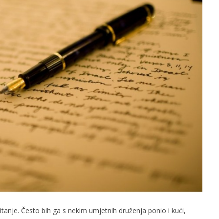
slova na području VPŽ
Ljeto donosi bezbrižnu igru, ali
i zdravstvene izazove
t
12.09.2018.
slatina.net
tanje. Često bih ga s nekim umjetnih druženja ponio i kući,