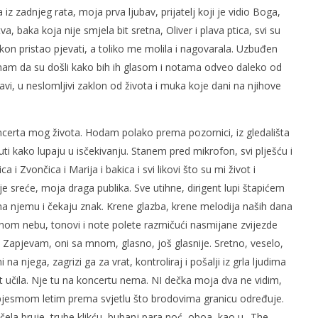
iz zadnjeg rata, moja prva ljubav, prijatelj koji je vidio Boga,
a, baka koja nije smjela bit sretna, Oliver i plava ptica, svi su
on pristao pjevati, a toliko me molila i nagovarala. Uzbuđen
nam da su došli kako bih ih glasom i notama odveo daleko od
bavi, u neslomljivi zaklon od života i muka koje dani na njihove
koncerta mog života. Hodam polako prema pozornici, iz gledališta
ti kako lupaju u isčekivanju. Stanem pred mikrofon, svi plješću i
a i Zvončica i Marija i bakica i svi likovi što su mi život i
oje sreće, moja draga publika. Sve utihne, dirigent lupi štapićem
ema njemu i čekaju znak. Krene glazba, krene melodija naših dana
nom nebu, tonovi i note polete razmičući nasmijane zvijezde
. Zapjevam, oni sa mnom, glasno, još glasnije. Sretno, veselo,
na njega, zagrizi ga za vrat, kontroliraj i pošalji iz grla ljudima
vat učila. Nje tu na koncertu nema. NI dečka moja dva ne vidim,
 pjesmom letim prema svjetlu što brodovima granicu određuje.
ončela bruje, trube klikću, bubanj para noć, oboa, kao u „The