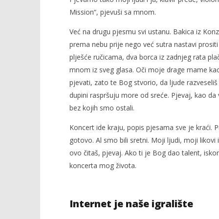
Mission“, pjevuši sa mnom.
Već na drugu pjesmu svi ustanu. Bakica iz Konz
prema nebu prije nego već sutra nastavi prosi
plješće ručicama, dva borca iz zadnjeg rata plaču
mnom iz sveg glasa. Oči moje drage mame kao 
pjevati, zato te Bog stvorio, da ljude razveseliš
dupini raspršuju more od sreće. Pjevaj, kao da 
bez kojih smo ostali.
Koncert ide kraju, popis pjesama sve je kraći. Pr
gotovo. Al smo bili sretni. Moji ljudi, moji likovi 
ovo čitaš, pjevaj. Ako ti je Bog dao talent, iskoris
koncerta mog života.
Internet je naše igralište