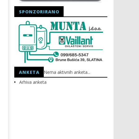
SPONZORIRANO
Astro Party
HEP: Bez struje
12.09.2018.
12.09.2018.
slatina.net
slatina.net
ANKETA
Nema aktivnih anketa...
Arhiva anketa