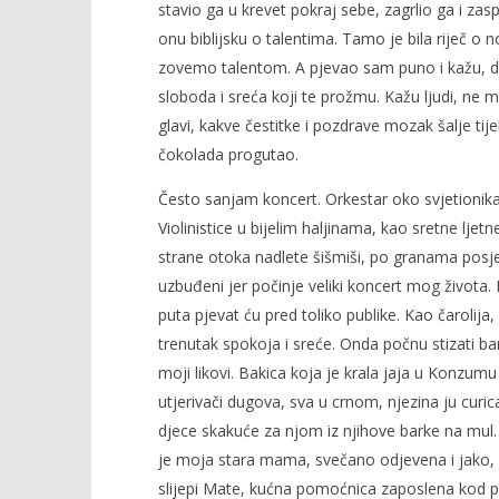
stavio ga u krevet pokraj sebe, zagrlio ga i za
onu biblijsku o talentima. Tamo je bila riječ o 
zovemo talentom. A pjevao sam puno i kažu, dob
sloboda i sreća koji te prožmu. Kažu ljudi, ne 
glavi, kakve čestitke i pozdrave mozak šalje tij
čokolada progutao.
Često sanjam koncert. Orkestar oko svjetionik
Violinistice u bijelim haljinama, kao sretne ljet
strane otoka nadlete šišmiši, po granama posjeda
uzbuđeni jer počinje veliki koncert mog života. 
puta pjevat ću pred toliko publike. Kao čarolij
trenutak spokoja i sreće. Onda počnu stizati bar
moji likovi. Bakica koja je krala jaja u Konzumu 
utjerivači dugova, sva u crnom, njezina ju curic
djece skakuće za njom iz njihove barke na mul. 
je moja stara mama, svečano odjevena i jako, j
slijepi Mate, kućna pomoćnica zaposlena kod pok