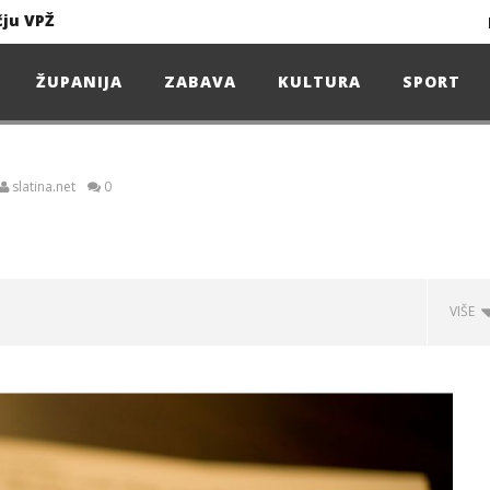
čju VPŽ
Ljeto donosi bezbrižnu igru, ali i zdravstvene izazove
ŽUPANIJA
ZABAVA
KULTURA
SPORT
Projekcija filma – SPIDER-MAN: Novo doba
slatina.net
0
Poduzetnička oluja: Priča o braći koja su u samo osam godina osvojila tržište
4. Oluja Jazz Fest donosi dvije večeri vrhunskog jazza
VIŠE
sunčanice
čju VPŽ