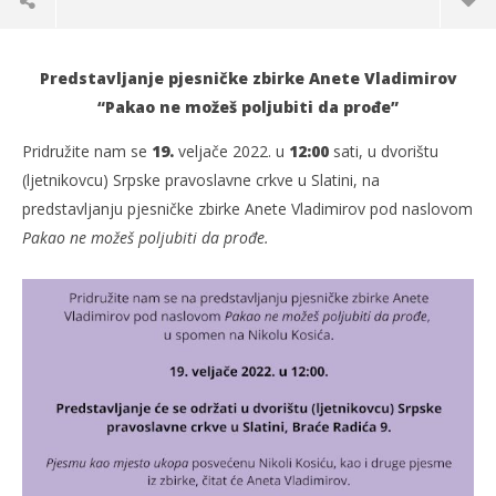
Predstavljanje pjesničke zbirke Anete Vladimirov
“Pakao ne možeš poljubiti da prođe”
Pridružite nam se
19.
veljače 2022. u
12:00
sati, u dvorištu
(ljetnikovcu) Srpske pravoslavne crkve u Slatini, na
predstavljanju pjesničke zbirke Anete Vladimirov pod naslovom
Pakao ne možeš poljubiti da prođe.
TRENUTNO OTVORENO
Pakao ne možeš poljubiti da prođe
Po
18.02.2022.
18.
slatina.net
s