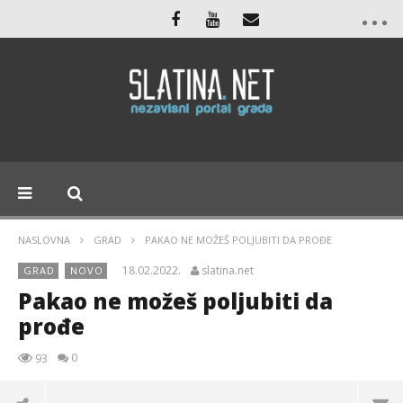
NASLOVNA
GRAD
PAKAO NE MOŽEŠ POLJUBITI DA PROĐE
18.02.2022.
slatina.net
GRAD
NOVO
Pakao ne možeš poljubiti da
prođe
0
93