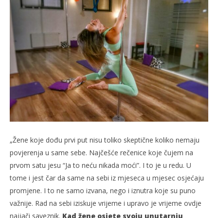
„Žene koje dođu prvi put nisu toliko skeptične koliko nemaju
povjerenja u same sebe. Najčešće rečenice koje čujem na
prvom satu jesu “Ja to neću nikada moći”. I to je u redu. U
tome i jest čar da same na sebi iz mjeseca u mjesec osjećaju
promjene. I to ne samo izvana, nego i iznutra koje su puno
važnije. Rad na sebi iziskuje vrijeme i upravo je vrijeme ovdje
najjači saveznik.
Kad žene osjete svoju unutarnju