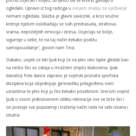
počnu osjećati i voljeti, umjesto da se kritički gledaju u
ogledalo. Upravo iz tog razloga u
svojem studiju za vježbanje
nemam ogledala. Glazba je glavni saveznik, a kroz kružne
kretnje tijelom oslobađaju se svih predrasuda, strahova,
srama, nepoželjnih emocija i stresa. Osjećaju se bolje,
sigurnije u sebe, te na taj način itekako podižu
samopouzdanje“, govori nam Tina.
Dakako, uvijek će biti ljudi koji će na ples oko šipke gledati kao
na nešto što se odvija u mračnim striptiz klubovima. Ipak
današnji Pole dance zapravo je svjetski priznata sportska
disciplina koja objedinjuje gimnastiku prilagođenu svim
uzrastima te ples koji ju čini itekako posebnom. Srećom svijest
ljudi o ovom jedinstvenom obliku rekreacije sve se brže širi i
on postaje sve popularniji i traženiji način rada na sebi izvana i
iznutra.