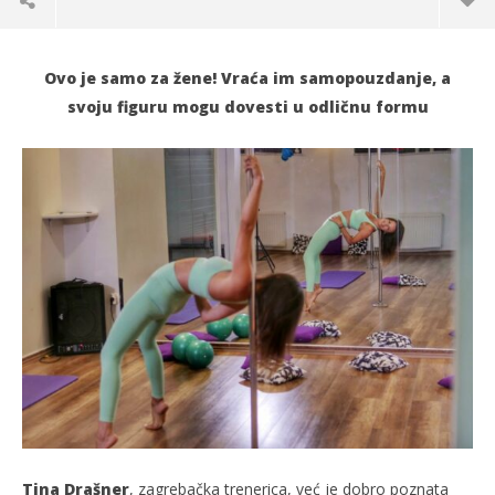
Ovo je samo za žene! Vraća im samopouzdanje, a
svoju figuru mogu dovesti u odličnu formu
TRENUTNO OTVORENO
Ovo je samo za žene! Upoznajte Tinu!
Po
17.08.2021.
17.
slatina.net
s
Tina Drašner
, zagrebačka trenerica, već je dobro poznata