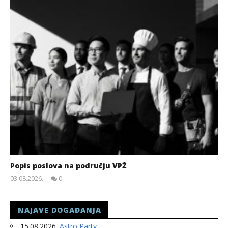
Popis poslova na području VPŽ
03.08.2026.
0
slatina.net
NAJAVE DOGAĐANJA
15.08.2026.
Astro Party