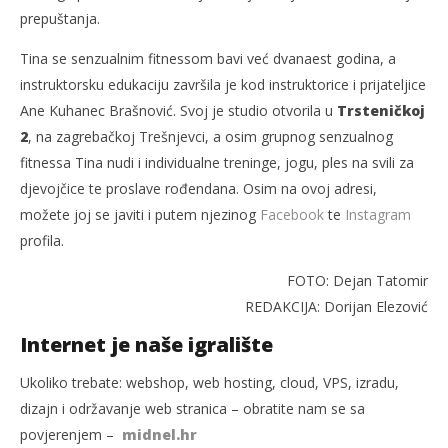
prepuštanja.
Tina se senzualnim fitnessom bavi već dvanaest godina, a
instruktorsku edukaciju završila je kod instruktorice i prijateljice
Ane Kuhanec Brašnović. Svoj je studio otvorila u
Trsteničkoj
2
, na zagrebačkoj Trešnjevci, a osim grupnog senzualnog
fitnessa Tina nudi i individualne treninge, jogu, ples na svili za
djevojčice te proslave rođendana. Osim na ovoj adresi,
možete joj se javiti i putem njezinog
Facebook
te
Instagram
profila.
FOTO: Dejan Tatomir
REDAKCIJA: Dorijan Elezović
Internet je naše igralište
Ukoliko trebate: webshop, web hosting, cloud, VPS, izradu,
dizajn i održavanje web stranica – obratite nam se sa
povjerenjem –
midnel.hr