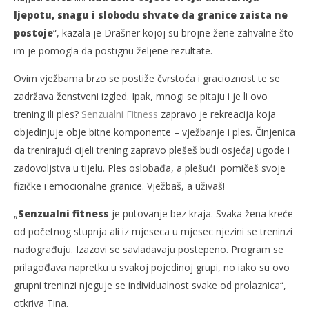
ljepotu, snagu i slobodu shvate da granice zaista ne
postoje
“, kazala je Drašner kojoj su brojne žene zahvalne što
im je pomogla da postignu željene rezultate.
Ovim vježbama brzo se postiže čvrstoća i gracioznost te se
zadržava ženstveni izgled. Ipak, mnogi se pitaju i je li ovo
trening ili ples?
Senzualni Fitness
zapravo je rekreacija koja
objedinjuje obje bitne komponente – vježbanje i ples. Činjenica
da trenirajući cijeli trening zapravo plešeš budi osjećaj ugode i
zadovoljstva u tijelu. Ples oslobađa, a plešući pomičeš svoje
fizičke i emocionalne granice. Vježbaš, a uživaš!
„
Senzualni fitness
je putovanje bez kraja. Svaka žena kreće
od početnog stupnja ali iz mjeseca u mjesec njezini se treninzi
nadograđuju. Izazovi se savladavaju postepeno. Program se
prilagođava napretku u svakoj pojedinoj grupi, no iako su ovo
grupni treninzi njeguje se individualnost svake od prolaznica“,
otkriva Tina.