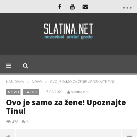
NASLOVNA
NOVO
OVO JE SAMO ZA ŽENE! UPOZNAJTE TINU!
17.08.2021.
slatina.net
NOVO
RAZNO
Ovo je samo za žene! Upoznajte
Tinu!
0
478