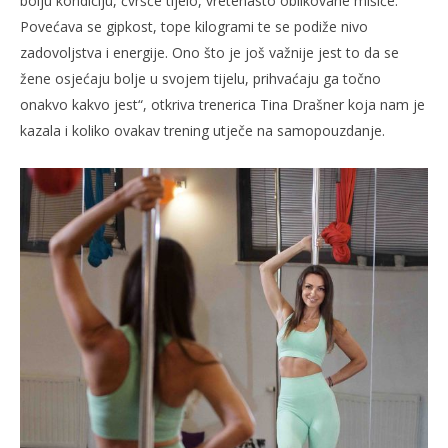
bolju kondiciju, čvršće tijelo, vretenasto oblikovane mišiće.
Povećava se gipkost, tope kilogrami te se podiže nivo
zadovoljstva i energije. Ono što je još važnije jest to da se
žene osjećaju bolje u svojem tijelu, prihvaćaju ga točno
onakvo kakvo jest“, otkriva trenerica Tina Drašner koja nam je
kazala i koliko ovakav trening utječe na samopouzdanje.