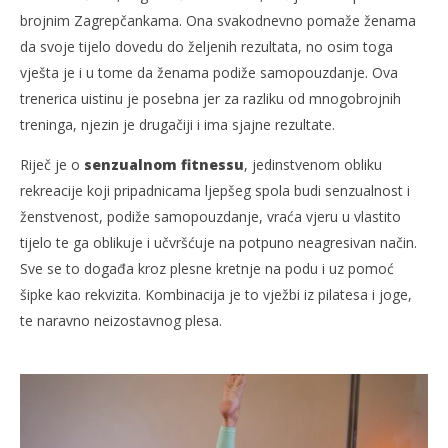
brojnim Zagrepčankama. Ona svakodnevno pomaže ženama
da svoje tijelo dovedu do željenih rezultata, no osim toga
vješta je i u tome da ženama podiže samopouzdanje. Ova
trenerica uistinu je posebna jer za razliku od mnogobrojnih
treninga, njezin je drugačiji i ima sjajne rezultate.
Riječ je o
senzualnom fitnessu
, jedinstvenom obliku
rekreacije koji pripadnicama ljepšeg spola budi senzualnost i
ženstvenost, podiže samopouzdanje, vraća vjeru u vlastito
tijelo te ga oblikuje i učvršćuje na potpuno neagresivan način.
Sve se to događa kroz plesne kretnje na podu i uz pomoć
šipke kao rekvizita. Kombinacija je to vježbi iz pilatesa i joge,
te naravno neizostavnog plesa.