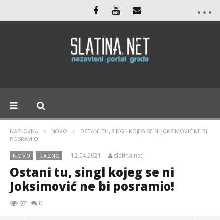
NASLOVNA
NOVO
OSTANI TU, SINGL KOJEG SE NI JOKSIMOVIĆ NE BI
POSRAMIO!
12.04.2021.
slatina.net
NOVO
RAZNO
Ostani tu, singl kojeg se ni
Joksimović ne bi posramio!
0
97