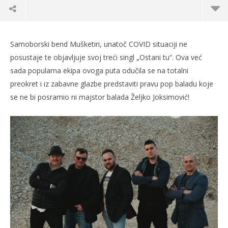
Samoborski bend Mušketiri, unatoč COVID situaciji ne
posustaje te objavljuje svoj treći singl „Ostani tu“. Ova već
sada popularna ekipa ovoga puta odučila se na totalni
preokret i iz zabavne glazbe predstaviti pravu pop baladu koje
se ne bi posramio ni majstor balada Željko Joksimović!
TRENUTNO OTVORENO
Ostani tu, singl kojeg se ni Joksimović ne bi
Po
posramio!
12.
s
12.04.2021.
slatina.net