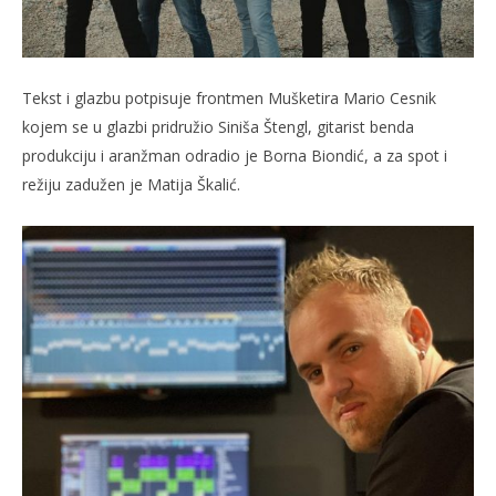
Tekst i glazbu potpisuje frontmen Mušketira Mario Cesnik
kojem se u glazbi pridružio Siniša Štengl, gitarist benda
produkciju i aranžman odradio je Borna Biondić, a za spot i
režiju zadužen je Matija Škalić.