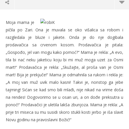
Osmi ti mart
Moja mama je
10.03.2014.
pičila po Zari. Ona je muvala se oko višalica sa robom i
slatina.net
razgledala je bluze i jakete. Onda je do nje dogibala
prodavačica sa crvenom kosom. Prodavačica je pitala:
„Gospođo, jel van mogu kako pomoć?“ Mama je rekla: „A evo,
tila bi nać neku jaketicu koju bi mi muž moga uzet za Osmi
mart!“ Prodavačica je rekla: „Skužajte, al proša van je Osmi
mart! Bija je prekjuče!“ Mama je odmahnila sa rukom i rekla je:
„A moj van muž uvik malo kasni! Takvi je, nonstop ga jebe
tajming! Sićan se kad smo bili mlađi, nije nikad na vrime doša
na rendes! Dogovorimo se u osan uri, a on dođe preksutra u
Po
ponoć!“ Prodavačici je uletila lakša zbunjoza. Mama je rekla: „A
10.
prije tri miseca su mu susidi skoro stukli kosti jerbo je iša slavit
s
Novu godinu na pravoslavni Božić!“