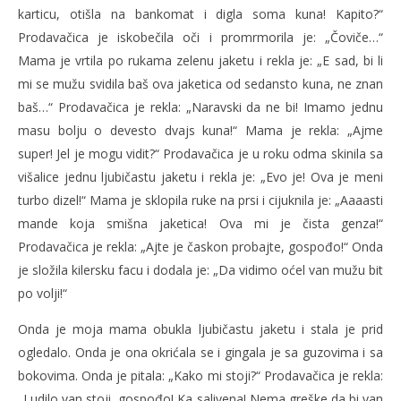
karticu, otišla na bankomat i digla soma kuna! Kapito?“
Prodavačica je iskobečila oči i promrmorila je: „Čoviče…“
Mama je vrtila po rukama zelenu jaketu i rekla je: „E sad, bi li
mi se mužu svidila baš ova jaketica od sedansto kuna, ne znan
baš…“ Prodavačica je rekla: „Naravski da ne bi! Imamo jednu
masu bolju o devesto dvajs kuna!“ Mama je rekla: „Ajme
super! Jel je mogu vidit?“ Prodavačica je u roku odma skinila sa
višalice jednu ljubičastu jaketu i rekla je: „Evo je! Ova je meni
turbo dizel!“ Mama je sklopila ruke na prsi i cijuknila je: „Aaaasti
mande koja smišna jaketica! Ova mi je čista genza!“
Prodavačica je rekla: „Ajte je časkon probajte, gospođo!“ Onda
je složila kilersku facu i dodala je: „Da vidimo oćel van mužu bit
po volji!“
Onda je moja mama obukla ljubičastu jaketu i stala je prid
ogledalo. Onda je ona okrićala se i gingala je sa guzovima i sa
bokovima. Onda je pitala: „Kako mi stoji?“ Prodavačica je rekla:
„Ludilo van stoji, gospođo! Ka salivena! Nema greške da bi van