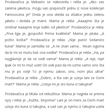
Prodavačica je blekasto se nakeserila i rekla je: „Ako vas
zanima jaketica, mogu van preporučit jednu iz nove kolekcije!
Famooozna je!“ Onda je ona skinila sa višalice jednu zelenu
jaketu i dodala je mami. Mama je rekla: „Aaaajme šta je
smišna! Aaaajme koje ludilo od jaketice!“ Prodavačica je rekla:
„Prva liga je, gospođo! Prima kvaliteta!“ Mama je pitala: „A
pošto košta?“ Prodavačica je rekla: „Nije puno! Sedansto
kuna!“ Mama je zamislila se: „A ne znan sama… Nisan sigurna
da bi mi se mužu baš ova svidila!“ Prodavačica je rekla: „Ha, pa
najglavnije je da se svidi vama!“ Mama je rekla: „A nije, nije!
Ipak će mi to muž uzet! On uvik pazi da mi uzme samo ono šta
mu je po volji! To je njemu zakon, ono, nom plus ultra!“
Prodavačica je rekla: „Dobro, a šta van je uzeja lani za Osmi
mart?“ Mama je rekla: „Uzeja mi je sto kuna iz takujina!“
Prodavačica je tiltala od nekužitisa. Mama je nagnila se prema
njoj i rekla je: „Kužite, šinjorina? Lani je on meni za Osmi mart
uzeja sto kuna iz takujina, a sad san ja njemu iz takujina uzela