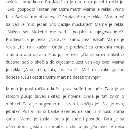
kešnila soma kuna. Prodavačica je njoj dala paket i rekla je:
„Evo, gospođo! I sritan van Osmi mart!“ Mama je rekla: „Puno
fala! Baš ste me obradovali!“ Prodavačica je rekla: „Moran reć
da van je muž jedan vrlo pažljiv muškarac!“ Mama je rekla:
„Slažen se! Možetel me sad i poljubit u njegovo ime?“
Prodavačica je rekla: „Naravski! Samo bez jezika!“ Mama je
rekla: „Pa to i kažen!“ Onda je prodavačica cmoknila moju
mamu u oba obraza. Plus joj je rekla: „Da se smin maknit iz
dućana, sad bi skočila do cvjećarne uzet van koji cvit!“ Mama
je rekla: „A ne triba, fala, ima ko će! Muž mi svake godine
donese ružu i čestita Osmi mart na deseti travnja!“
Mama je posli ručka u kužini prala suđe i posuđe. Tata je za
stolom pušijo duvan i čitao je novine. Onda je tati zvrcnijo
mobitel. Tata je pogledao na ekran i skočijo je: „Šta je ovo,
jebate?! Poslali mi iz banke esemes da san u minusu soma
kuna!“ Mama je šutila i prala je suđe i posuđe. Tata je sa
ošamutom gledao u mobitel i viknijo je: „Pa ovo je neka