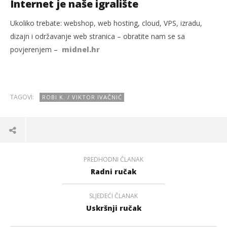
Internet je naše igralište
Ukoliko trebate: webshop, web hosting, cloud, VPS, izradu,
dizajn i održavanje web stranica – obratite nam se sa
povjerenjem –
midnel.hr
TAGOVI:
ROBI K. / VIKTOR IVAČNIĆ
PREDHODNI ČLANAK
Radni ručak
SLJEDEĆI ČLANAK
Uskršnji ručak