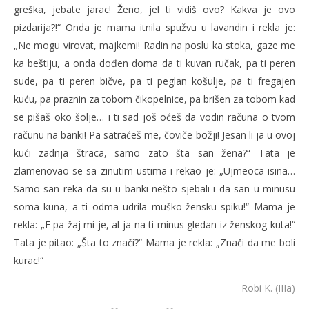
greška, jebate jarac! Ženo, jel ti vidiš ovo? Kakva je ovo
pizdarija?!“ Onda je mama itnila spužvu u lavandin i rekla je:
„Ne mogu virovat, majkemi! Radin na poslu ka stoka, gaze me
ka beštiju, a onda dođen doma da ti kuvan ručak, pa ti peren
sude, pa ti peren bičve, pa ti peglan košulje, pa ti fregajen
kuću, pa praznin za tobom čikopelnice, pa brišen za tobom kad
se pišaš oko šolje… i ti sad još oćeš da vodin računa o tvom
računu na banki! Pa satraćeš me, čoviče božji! Jesan li ja u ovoj
kući zadnja štraca, samo zato šta san žena?“ Tata je
zlamenovao se sa zinutim ustima i rekao je: „Ujmeoca isina…
Samo san reka da su u banki nešto sjebali i da san u minusu
soma kuna, a ti odma udrila muško-žensku spiku!“ Mama je
rekla: „E pa žaj mi je, al ja na ti minus gledan iz ženskog kuta!“
Tata je pitao: „Šta to znači?“ Mama je rekla: „Znači da me boli
kurac!“
Robi K. (IIIa)