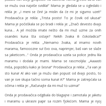
se mužu ova najviše svidila!“ Mama je gledala se u ogledalo i
rekla je: „I meni se čini! Ja mislin da će mi je sigurno uzet!“
Prodavačica je rekla: „Trista posto! To je čovik od ukusa!“
Mama je počeškala se po bradi i rekla je: „Znači devesto dvajs
kuna… A jel možda imate nešto da mi muž uzme za onih
osandes kuna šta ostaje? Nekih žvaka ili čokoladica?“
Prodavačica je rekla: „Nemamo žvaka, al imamo novih
marama, famooozne su! Evo ova, naprimjer, baš van se slaže
sa jaketicom…“ Onda je prodavačica uzela sa police jednu lila
maramu i dodala je mami. Mama se rascmoljila: „Aaaasti
miša, popizdiću kako je šesna!“ Prodavačica je rekla: „Ta van je
sto kuna! Al ako van ja mužu dan popust od dvajs posto, to
van je sve skupa tačno soma kuna! A?“ Mama je zatrepćala sa
očima i rekla je: „Računajte da mi muž to uzima!“
Onda je prodavačica odgibala do blagajne i zamotala je jaketu
i maramu u ukrasni papir sa rozim fjokićom. Mama je njoj