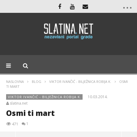
NASLOVNA
BLOG
VIKTOR IVANČIĆ - BILJEŽNICA ROBIJA K.
OSMI
TI MART
10.03.2014.
VIKTOR IVANČIĆ - BILJEŽNICA ROBIJA K.
slatina.net
Osmi ti mart
1
471