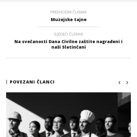
PREDHODNI ČLANAK
Muzejske tajne
SLJEDEĆI ČLANAK
Na svečanosti Dana Civilne zaštite nagrađeni i
naši Slatinčani
POVEZANI ČLANCI