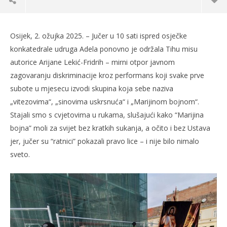
Osijek, 2. ožujka 2025. – Jučer u 10 sati ispred osječke
konkatedrale udruga Adela ponovno je održala Tihu misu
autorice Arijane Lekić-Fridrih – mirni otpor javnom
zagovaranju diskriminacije kroz performans koji svake prve
subote u mjesecu izvodi skupina koja sebe naziva
„vitezovima“, „sinovima uskrsnuća“ i „Marijinom bojnom“.
Stajali smo s cvjetovima u rukama, slušajući kako “Marijina
bojna” moli za svijet bez kratkih sukanja, a očito i bez Ustava
jer, jučer su “ratnici” pokazali pravo lice – i nije bilo nimalo
TRENUTNO OTVORENO
sveto.
Održana Tiha misa u Osijeku 1. ožujka 2025.
Po
03.03.2025.
03.
slatina.net
s