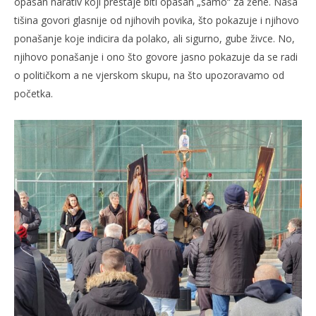
opasan narativ koji prestaje biti opasan „samo“ za žene. Naša
tišina govori glasnije od njihovih povika, što pokazuje i njihovo
ponašanje koje indicira da polako, ali sigurno, gube živce. No,
njihovo ponašanje i ono što govore jasno pokazuje da se radi
o političkom a ne vjerskom skupu, na što upozoravamo od
početka.