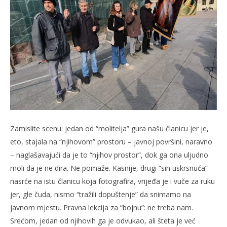
Zamislite scenu: jedan od “molitelja” gura našu članicu jer je,
eto, stajala na “njihovom” prostoru – javnoj površini, naravno
– naglašavajući da je to “njihov prostor”, dok ga ona uljudno
moli da je ne dira. Ne pomaže. Kasnije, drugi “sin uskrsnuća”
nasrće na istu članicu koja fotografira, vrijeđa je i vuče za ruku
jer, gle čuda, nismo “tražili dopuštenje” da snimamo na
javnom mjestu. Pravna lekcija za “bojnu”: ne treba nam.
Srećom, jedan od njihovih ga je odvukao, ali šteta je već