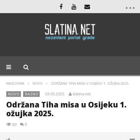
NASLOVNA
NOVO
ODRŽANA TIHA MISA U OSIJEKU 1. OŽUJKA 2025.
03.03.2025.
slatina.net
NOVO
RAZNO
Održana Tiha misa u Osijeku 1.
ožujka 2025.
0
60