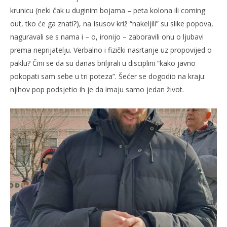
krunicu (neki čak u duginim bojama – peta kolona ili coming
out, tko će ga znati?), na Isusov križ “nakeljili” su slike popova,
naguravali se s nama i – o, ironijo – zaboravili onu o ljubavi
prema neprijatelju. Verbalno i fizički nasrtanje uz propovijed o
paklu? Čini se da su danas briljirali u disciplini “kako javno
pokopati sam sebe u tri poteza”. Šećer se dogodio na kraju:
njihov pop podsjetio ih je da imaju samo jedan život.