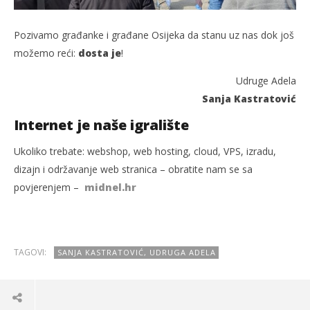
Pozivamo građanke i građane Osijeka da stanu uz nas dok još
možemo reći:
dosta je
!
Udruge Adela
Sanja Kastratović
Internet je naše igralište
Ukoliko trebate: webshop, web hosting, cloud, VPS, izradu,
dizajn i održavanje web stranica – obratite nam se sa
povjerenjem –
midnel.hr
TAGOVI:
SANJA KASTRATOVIĆ, UDRUGA ADELA