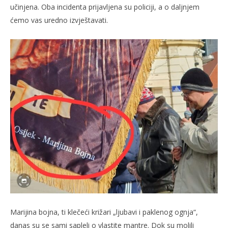
učinjena. Oba incidenta prijavljena su policiji, a o daljnjem
ćemo vas uredno izvještavati.
Marijina bojna, ti klečeći križari „ljubavi i paklenog ognja“,
danas su se sami sapleli o vlastite mantre. Dok su molili