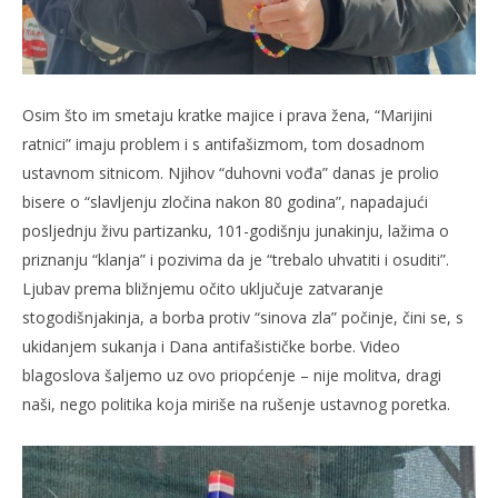
Osim što im smetaju kratke majice i prava žena, “Marijini
ratnici” imaju problem i s antifašizmom, tom dosadnom
ustavnom sitnicom. Njihov “duhovni vođa” danas je prolio
bisere o “slavljenju zločina nakon 80 godina”, napadajući
posljednju živu partizanku, 101-godišnju junakinju, lažima o
priznanju “klanja” i pozivima da je “trebalo uhvatiti i osuditi”.
Ljubav prema bližnjemu očito uključuje zatvaranje
stogodišnjakinja, a borba protiv “sinova zla” počinje, čini se, s
ukidanjem sukanja i Dana antifašističke borbe. Video
blagoslova šaljemo uz ovo priopćenje – nije molitva, dragi
naši, nego politika koja miriše na rušenje ustavnog poretka.