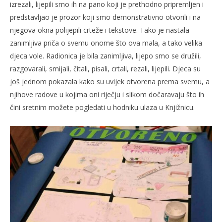
izrezali, lijepili smo ih na pano koji je prethodno pripremljen i
predstavljao je prozor koji smo demonstrativno otvorili i na
njegova okna polijepili crteže i tekstove. Tako je nastala
zanimljiva priča o svemu onome što ova mala, a tako velika
djeca vole. Radionica je bila zanimljiva, lijepo smo se družili,
razgovarali, smijali, čitali, pisali, crtali, rezali, lijepili. Djeca su
još jednom pokazala kako su uvijek otvorena prema svemu, a
njihove radove u kojima oni riječju i slikom dočaravaju što ih
čini sretnim možete pogledati u hodniku ulaza u Knjižnicu.