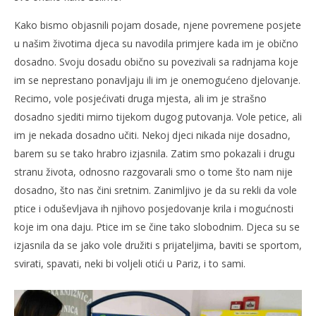
Kako bismo objasnili pojam dosade, njene povremene posjete
u našim životima djeca su navodila primjere kada im je obično
dosadno. Svoju dosadu obično su povezivali sa radnjama koje
im se neprestano ponavljaju ili im je onemogućeno djelovanje.
Recimo, vole posjećivati druga mjesta, ali im je strašno
dosadno sjediti mirno tijekom dugog putovanja. Vole petice, ali
im je nekada dosadno učiti. Nekoj djeci nikada nije dosadno,
barem su se tako hrabro izjasnila. Zatim smo pokazali i drugu
stranu života, odnosno razgovarali smo o tome što nam nije
dosadno, što nas čini sretnim. Zanimljivo je da su rekli da vole
ptice i oduševljava ih njihovo posjedovanje krila i mogućnosti
koje im ona daju. Ptice im se čine tako slobodnim. Djeca su se
izjasnila da se jako vole družiti s prijateljima, baviti se sportom,
svirati, spavati, neki bi voljeli otići u Pariz, i to sami.