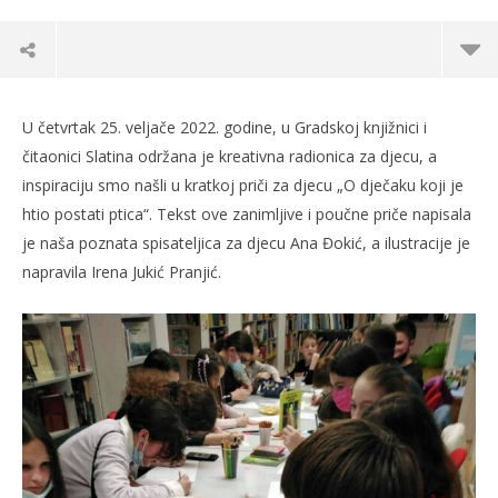
U četvrtak 25. veljače 2022. godine, u Gradskoj knjižnici i
čitaonici Slatina održana je kreativna radionica za djecu, a
inspiraciju smo našli u kratkoj priči za djecu „O dječaku koji je
htio postati ptica“. Tekst ove zanimljive i poučne priče napisala
je naša poznata spisateljica za djecu Ana Đokić, a ilustracije je
napravila Irena Jukić Pranjić.
TRENUTNO OTVORENO
Održana kreativna radionica “O dječaku koji je
Po
htio postati ptica”
25.
s
25.02.2022.