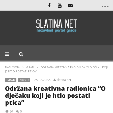
NASLOVNA
GRAD
ODRŽANA KREATIVNA RADIONICA “O DJEČAKU KOJI
JE HTIO POSTATI PTICA”
25.02.2022.
slatina.net
GRAD
NOVO
Održana kreativna radionica “O
dječaku koji je htio postati
ptica”
0
97