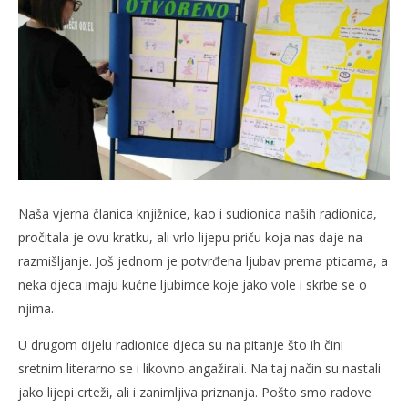
Naša vjerna članica knjižnice, kao i sudionica naših radionica,
pročitala je ovu kratku, ali vrlo lijepu priču koja nas daje na
razmišljanje. Još jednom je potvrđena ljubav prema pticama, a
neka djeca imaju kućne ljubimce koje jako vole i skrbe se o
njima.
U drugom dijelu radionice djeca su na pitanje što ih čini
sretnim literarno se i likovno angažirali. Na taj način su nastali
jako lijepi crteži, ali i zanimljiva priznanja. Pošto smo radove