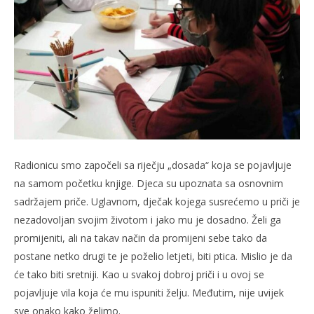
slatina.net
Radionicu smo započeli sa riječju „dosada“ koja se pojavljuje
na samom početku knjige. Djeca su upoznata sa osnovnim
sadržajem priče. Uglavnom, dječak kojega susrećemo u priči je
nezadovoljan svojim životom i jako mu je dosadno. Želi ga
promijeniti, ali na takav način da promijeni sebe tako da
postane netko drugi te je poželio letjeti, biti ptica. Mislio je da
će tako biti sretniji. Kao u svakoj dobroj priči i u ovoj se
pojavljuje vila koja će mu ispuniti želju. Međutim, nije uvijek
sve onako kako želimo.