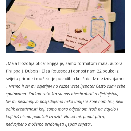
„Mala filozofija ptica“ knjiga je, samo formatom mala, autora
Philippa J. Dubois i Elisa Rousseau i donosi nam 22 pouke iz
svijeta prirode i možete je posuditi u knjižnici. Iz nje izdvajamo:
„ Nismo li svi mi osjetljivi na razne vrste ljepote? Često sami sebe
sputavamo. Katkad zato što su nas obeshrabrili u djetinjstvu, …
Svi mi nesumnjivo posjedujemo neko umijeće koje nam leži, neki
oblik kreativnosti koji samo mora odjednom izaći na vidjelo i
koji još nismo pokušali izraziti. No svi mi, poput ptica,
nedvojbeno možemo pridonijeti ljepoti svijeta“.