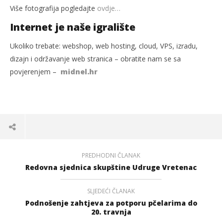
Više fotografija pogledajte
ovdje…
Internet je naše igralište
Ukoliko trebate: webshop, web hosting, cloud, VPS, izradu,
dizajn i održavanje web stranica – obratite nam se sa
povjerenjem –
midnel.hr
PREDHODNI ČLANAK
Redovna sjednica skupštine Udruge Vretenac
SLJEDEĆI ČLANAK
Podnošenje zahtjeva za potporu pčelarima do
20. travnja