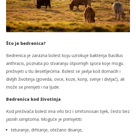
slatina.net
Što je bedrenica?
Bedrenica je zarazna bolest koju uzrokuje bakterija Bacillus
anthracis, poznata po stvaranju otpornijih spora koje mogu
preživjeti u tlu desetljećima. Bolest se javlja kod domaćih i
divljih životinja (goveda, ovce, koze, konji, svinje i divljač), ali
može se prenijeti i na ljude.
Bedrenica kod životinja
Kod preživača bolest ima vrlo brz i smrtonosan tijek, često bez
jasnih simptoma. Moguće je primijetiti:
teturanje, drhtanje, otežano disanje,