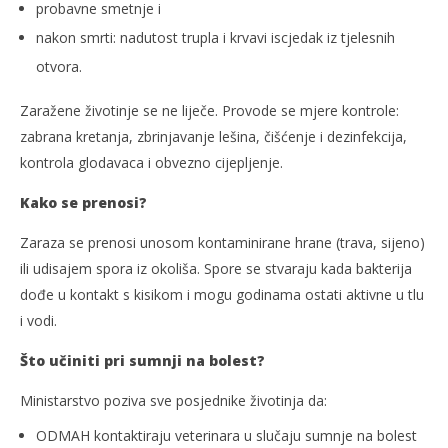
probavne smetnje i
nakon smrti: nadutost trupla i krvavi iscjedak iz tjelesnih
otvora.
Zaražene životinje se ne liječe. Provode se mjere kontrole:
zabrana kretanja, zbrinjavanje lešina, čišćenje i dezinfekcija,
kontrola glodavaca i obvezno cijepljenje.
Kako se prenosi?
Zaraza se prenosi unosom kontaminirane hrane (trava, sijeno)
ili udisajem spora iz okoliša. Spore se stvaraju kada bakterija
dođe u kontakt s kisikom i mogu godinama ostati aktivne u tlu
i vodi.
Što učiniti pri sumnji na bolest?
Ministarstvo poziva sve posjednike životinja da:
ODMAH kontaktiraju veterinara u slučaju sumnje na bolest