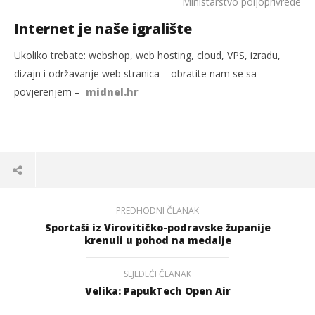
Ministarstvo poljoprivrede
Internet je naše igralište
Ukoliko trebate: webshop, web hosting, cloud, VPS, izradu,
dizajn i održavanje web stranica – obratite nam se sa
povjerenjem –
midnel.hr
PREDHODNI ČLANAK
Sportaši iz Virovitičko-podravske županije
krenuli u pohod na medalje
SLJEDEĆI ČLANAK
Velika: PapukTech Open Air