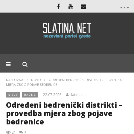
NASLOVNA
NOVO
ODREĐENI BEDRENIČKI DISTRIKTI – PROVEDBA
MJERA ZBOG POJAVE BEDRENICE
22.07.2025.
slatina.net
NOVO
RAZNO
Određeni bedrenički distrikti –
provedba mjera zbog pojave
bedrenice
0
21