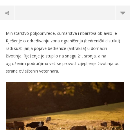
Ministarstvo poljoprivrede, šumarstva i ribarstva objavilo je
Rješenje o određivanju zona ograničenja (bedrenički distrikti)
radi suzbijanja pojave bedrenice (antraksa) u domaćih
životinja. Rješenje je stupilo na snagu 21. srpnja, a na
ugroženim područjima već se provodi cijepljenje životinja od
strane ovlaštenih veterinara.
TRENUTNO OTVORENO
Određeni bedrenički distrikti – provedba mjera
Po
zbog pojave bedrenice
22.
s
22.07.2025.