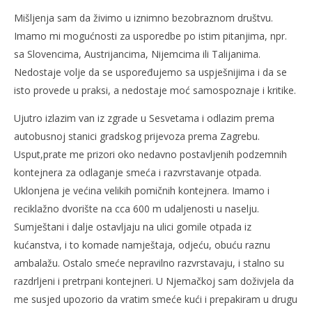
Mišljenja sam da živimo u iznimno bezobraznom društvu.
Imamo mi mogućnosti za usporedbe po istim pitanjima, npr.
sa Slovencima, Austrijancima, Nijemcima ili Talijanima.
Nedostaje volje da se uspoređujemo sa uspješnijima i da se
isto provede u praksi, a nedostaje moć samospoznaje i kritike.
Ujutro izlazim van iz zgrade u Sesvetama i odlazim prema
autobusnoj stanici gradskog prijevoza prema Zagrebu.
Usput,prate me prizori oko nedavno postavljenih podzemnih
kontejnera za odlaganje smeća i razvrstavanje otpada.
Uklonjena je većina velikih pomičnih kontejnera. Imamo i
reciklažno dvorište na cca 600 m udaljenosti u naselju.
Sumještani i dalje ostavljaju na ulici gomile otpada iz
kućanstva, i to komade namještaja, odjeću, obuću raznu
ambalažu. Ostalo smeće nepravilno razvrstavaju, i stalno su
razdrljeni i pretrpani kontejneri. U Njemačkoj sam doživjela da
me susjed upozorio da vratim smeće kući i prepakiram u drugu