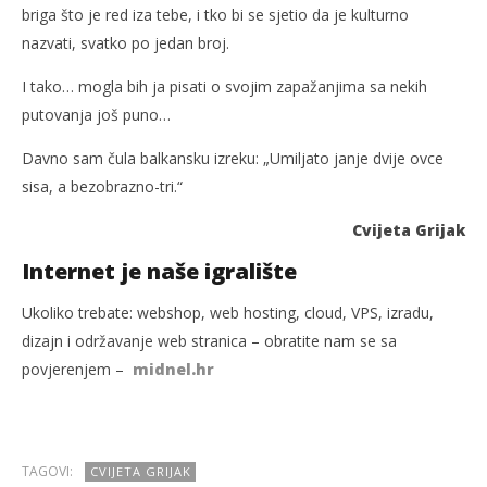
briga što je red iza tebe, i tko bi se sjetio da je kulturno
nazvati, svatko po jedan broj.
I tako… mogla bih ja pisati o svojim zapažanjima sa nekih
putovanja još puno…
Davno sam čula balkansku izreku: „Umiljato janje dvije ovce
sisa, a bezobrazno-tri.“
Cvijeta Grijak
Internet je naše igralište
Ukoliko trebate: webshop, web hosting, cloud, VPS, izradu,
dizajn i održavanje web stranica – obratite nam se sa
povjerenjem –
midnel.hr
TAGOVI:
CVIJETA GRIJAK