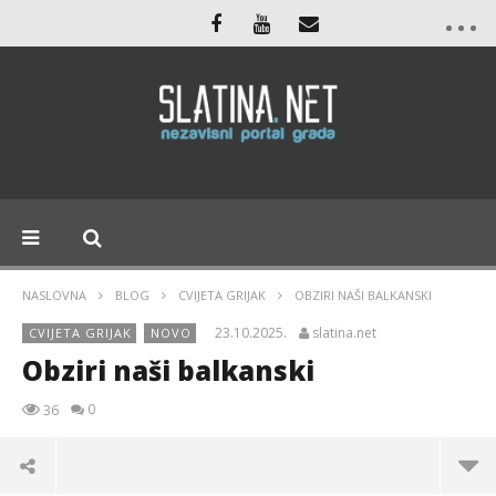
NASLOVNA
BLOG
CVIJETA GRIJAK
OBZIRI NAŠI BALKANSKI
23.10.2025.
slatina.net
CVIJETA GRIJAK
NOVO
Obziri naši balkanski
0
36