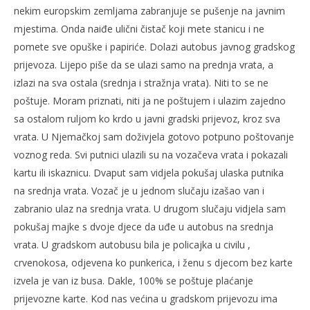
nekim europskim zemljama zabranjuje se pušenje na javnim
mjestima. Onda naiđe ulični čistač koji mete stanicu i ne
pomete sve opuške i papiriće. Dolazi autobus javnog gradskog
prijevoza. Lijepo piše da se ulazi samo na prednja vrata, a
izlazi na sva ostala (srednja i stražnja vrata). Niti to se ne
poštuje. Moram priznati, niti ja ne poštujem i ulazim zajedno
sa ostalom ruljom ko krdo u javni gradski prijevoz, kroz sva
vrata. U Njemačkoj sam doživjela gotovo potpuno poštovanje
voznog reda. Svi putnici ulazili su na vozačeva vrata i pokazali
kartu ili iskaznicu. Dvaput sam vidjela pokušaj ulaska putnika
na srednja vrata. Vozač je u jednom slučaju izašao van i
zabranio ulaz na srednja vrata. U drugom slučaju vidjela sam
pokušaj majke s dvoje djece da uđe u autobus na srednja
vrata. U gradskom autobusu bila je policajka u civilu ,
crvenokosa, odjevena ko punkerica, i ženu s djecom bez karte
izvela je van iz busa. Dakle, 100% se poštuje plaćanje
prijevozne karte. Kod nas većina u gradskom prijevozu ima