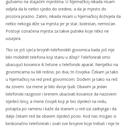
gužvamo na stajaćim mjestima. U Njemačkoj nikada nisam
vidjela da bi netko sjedio do sredine, a da je mjesto do
prozora prazno. Zatim, nikada nisam u Njemačkoj doživjela da
netko nekoga diže sa mjesta jer je star, bolestan, nemoćan.
Postoje označena mjesta za takve putnike koje nitko ne
uzurpira.
Tko se još sjeća brojnih telefonskih govornica kada još nije
bilo mobilnih telefona koji stanu u džep? Telefonirali smo
ubacujući kovanice ili žetone u telefonski aparat. Nerijetko na
govornicama su bili redovi, po dva, tri čovjeka. Čekam ja tako
u Njemačkoj na red pred govornicom. Dođem ja tako na red
da zovem. Iza mene je bilo dvoje ljudi. Obavim ja jedan
telefonski razgovor i krenem ubacivati kovanice da nazovem
sljedeći broj, a mene čovjek koji je bio sljedeći na redu,
potapša po ramenu i kaže da stanem u red iza zadnjega i da
dalje čekam red da obavim sljedeći poziv. Kod nas mogao si
beskonačno telefonirati i zvati sve brojeve koje trebaš i nije te