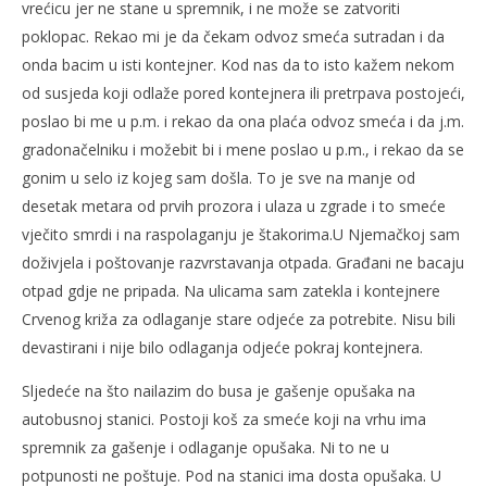
vrećicu jer ne stane u spremnik, i ne može se zatvoriti
poklopac. Rekao mi je da čekam odvoz smeća sutradan i da
onda bacim u isti kontejner. Kod nas da to isto kažem nekom
od susjeda koji odlaže pored kontejnera ili pretrpava postojeći,
poslao bi me u p.m. i rekao da ona plaća odvoz smeća i da j.m.
gradonačelniku i možebit bi i mene poslao u p.m., i rekao da se
gonim u selo iz kojeg sam došla. To je sve na manje od
desetak metara od prvih prozora i ulaza u zgrade i to smeće
vječito smrdi i na raspolaganju je štakorima.U Njemačkoj sam
doživjela i poštovanje razvrstavanja otpada. Građani ne bacaju
otpad gdje ne pripada. Na ulicama sam zatekla i kontejnere
Crvenog križa za odlaganje stare odjeće za potrebite. Nisu bili
devastirani i nije bilo odlaganja odjeće pokraj kontejnera.
Sljedeće na što nailazim do busa je gašenje opušaka na
autobusnoj stanici. Postoji koš za smeće koji na vrhu ima
spremnik za gašenje i odlaganje opušaka. Ni to ne u
potpunosti ne poštuje. Pod na stanici ima dosta opušaka. U