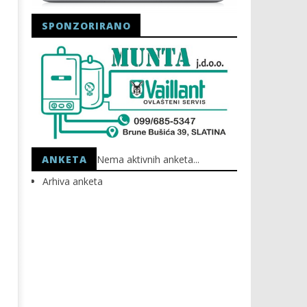
SPONZORIRANO
Astro Party
HEP: Bez struje
04.09.2025.
04.09.2025.
slatina.net
slatina.net
ANKETA
Nema aktivnih anketa...
Arhiva anketa