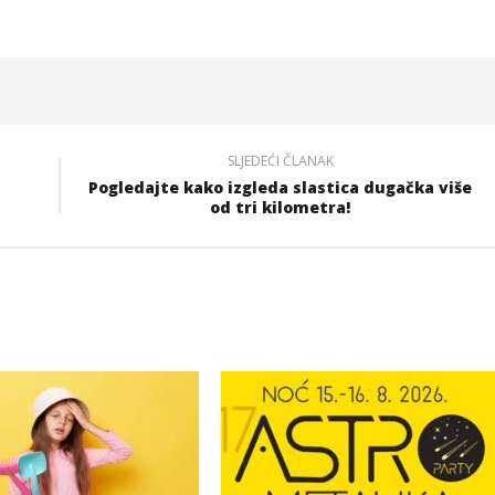
SLJEDEĆI ČLANAK
Pogledajte kako izgleda slastica dugačka više
od tri kilometra!