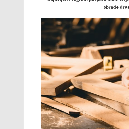
obrade drva
TRENUTNO OTVORENO
Novi program potpora za
Popis po
obrtna sredstva i investicije u
04.09.2025.
sektorima obrade drva i
slatina.ne
proizvodnje namještaja
04.09.2025.
slatina.net