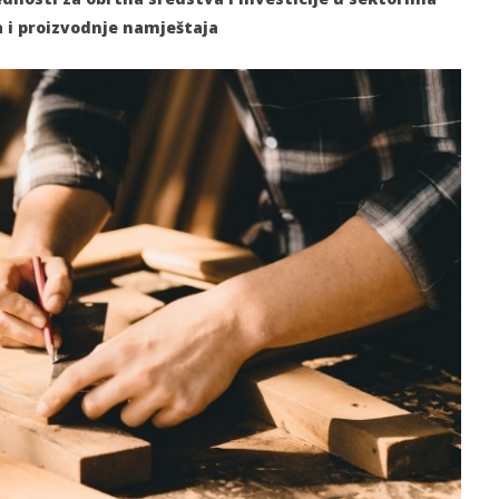
 i proizvodnje namještaja
slova na području VPŽ
Ljeto donosi bezbrižnu igru, ali
i zdravstvene izazove
t
04.09.2025.
slatina.net