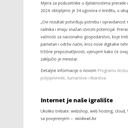
Mjera za poduzetnike u djelatnostima prerade
2024. sklopljeno je 34 ugovora o kreditu, u ukup
„Ovi rezultati potvrđuju potrebu i opravdanost
radnika i imaju snažan izvozni potencijal. Prera
važnosti za nacionalno gospodarstvo, koje treba
pametan i održiv način, kroz nove digitalne tehno
tržišne prepoznatljivosti, vjerujem kako će o
zaključio je ministar.
Detaljne informacije o novom
Programu dostup
poljoprivrede, šumarstva i ribarstva.
Internet je naše igralište
Ukoliko trebate: webshop, web hosting, cloud, V
sa povjerenjem –
midnel.hr