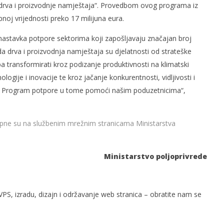
 drva i proizvodnje namještaja“. Provedbom ovog programa iz
noj vrijednosti preko 17 milijuna eura.
 nastavka potpore sektorima koji zapošljavaju značajan broj
da drva i proizvodnja namještaja su djelatnosti od strateške
 transformirati kroz podizanje produktivnosti na klimatski
logije i inovacije te kroz jačanje konkurentnosti, vidljivosti i
vaj Program potpore u tome pomoći našim poduzetnicima“,
ne su na službenim mrežnim stranicama Ministarstva
Ministarstvo poljoprivrede
PS, izradu, dizajn i održavanje web stranica – obratite nam se