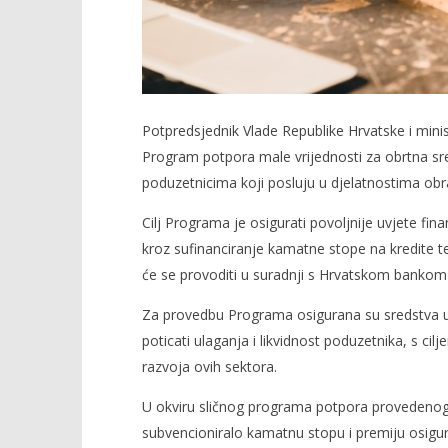
Potpredsjednik Vlade Republike Hrvatske i minist
Program potpora male vrijednosti za obrtna sred
poduzetnicima koji posluju u djelatnostima obr
Cilj Programa je osigurati povoljnije uvjete f
kroz sufinanciranje kamatne stope na kredite t
će se provoditi u suradnji s Hrvatskom bankom
Za provedbu Programa osigurana su sredstva u 
poticati ulaganja i likvidnost poduzetnika, s ci
razvoja ovih sektora.
U okviru sličnog programa potpora provedenog u
subvencioniralo kamatnu stopu i premiju osigu