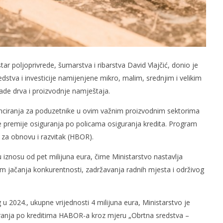
ar poljoprivrede, šumarstva i ribarstva David Vlajčić, donio je
stva i investicije namijenjene mikro, malim, srednjim i velikim
ade drva i proizvodnje namještaja.
inanciranja za poduzetnike u ovim važnim proizvodnim sektorima
e premije osiguranja po policama osiguranja kredita. Program
 za obnovu i razvitak (HBOR).
iznosu od pet milijuna eura, čime Ministarstvo nastavlja
ljem jačanja konkurentnosti, zadržavanja radnih mjesta i održivog
 2024., ukupne vrijednosti 4 milijuna eura, Ministarstvo je
ranja po kreditima HABOR-a kroz mjeru „Obrtna sredstva –