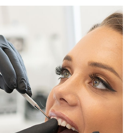
slova na području VPŽ
Ljeto donosi bezbrižnu igru, ali
i zdravstvene izazove
t
12.10.2020.
slatina.net