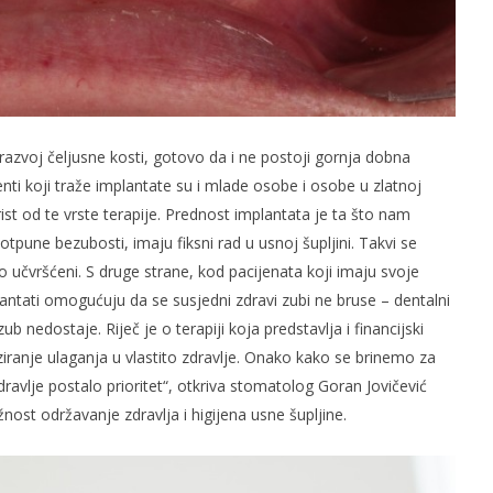
razvoj čeljusne kosti, gotovo da i ne postoji gornja dobna
nti koji traže implantate su i mlade osobe i osobe u zlatnoj
orist od te vrste terapije. Prednost implantata je ta što nam
otpune bezubosti, imaju fiksni rad u usnoj šupljini. Takvi se
 učvršćeni. S druge strane, kod pacijenata koji imaju svoje
antati omogućuju da se susjedni zdravi zubi ne bruse – dentalni
 nedostaje. Riječ je o terapiji koja predstavlja i financijski
ranje ulaganja u vlastito zdravlje. Onako kako se brinemo za
zdravlje postalo prioritet“, otkriva stomatolog Goran Jovičević
žnost održavanje zdravlja i higijena usne šupljine.