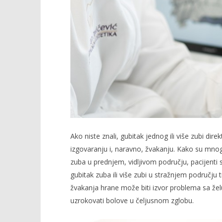
Ako niste znali, gubitak jednog ili više zubi dire
izgovaranju i, naravno, žvakanju. Kako su mnogi 
zuba u prednjem, vidljivom području, pacijent
gubitak zuba ili više zubi u stražnjem područj
žvakanja hrane može biti izvor problema sa želu
uzrokovati bolove u čeljusnom zglobu.