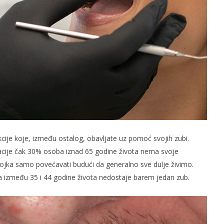
ije koje, između ostalog, obavljate uz pomoć svojih zubi.
cije čak 30% osoba iznad 65 godine života nema svoje
brojka samo povećavati budući da generalno sve dulje živimo.
između 35 i 44 godine života nedostaje barem jedan zub.