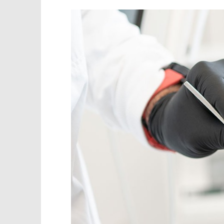
TRENUTNO OTVORENO
Ulažemo u nekretnine i
Popis po
pokretnine, a ovo smo
12.10.2020.
zanemarili!
slatina.ne
12.10.2020.
slatina.net