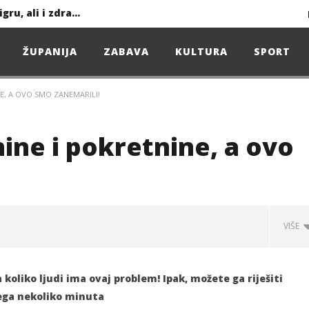
Ljeto donosi bezbrižnu igru, ali i zdravstvene izazove
ŽUPANIJA
ZABAVA
KULTURA
SPORT
Projekcija filma – SPIDER-MAN: Novo doba
E, A OVO SMO ZANEMARILI!
Poduzetnička oluja: Priča o braći koja su u samo osam godina osvojila tržište
4. Oluja Jazz Fest donosi dvije večeri vrhunskog jazza
ine i pokretnine, a ovo
sunčanice
VIŠE
čju VPŽ
 koliko ljudi ima ovaj problem! Ipak, možete ga riješiti
ega nekoliko minuta