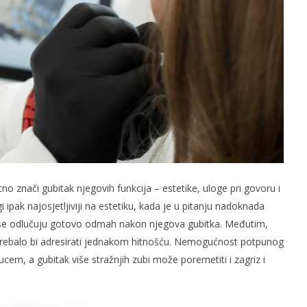
ktno znači gubitak njegovih funkcija – estetike, uloge pri govoru i
ipak najosjetljiviji na estetiku, kada je u pitanju nadoknada
i se odlučuju gotovo odmah nakon njegova gubitka. Međutim,
u trebalo bi adresirati jednakom hitnošću. Nemogućnost potpunog
cem, a gubitak više stražnjih zubi može poremetiti i zagriz i