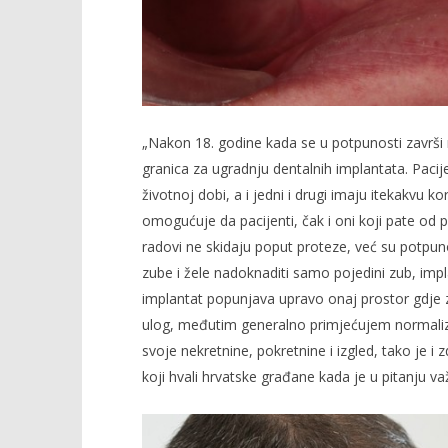
„Nakon 18. godine kada se u potpunosti završi 
granica za ugradnju dentalnih implantata. Pacije
životnoj dobi, a i jedni i drugi imaju itekakvu k
omogućuje da pacijenti, čak i oni koji pate od p
radovi ne skidaju poput proteze, već su potpuno
zube i žele nadoknaditi samo pojedini zub, impl
implantat popunjava upravo onaj prostor gdje zub
ulog, međutim generalno primjećujem normalizi
svoje nekretnine, pokretnine i izgled, tako je i 
koji hvali hrvatske građane kada je u pitanju va