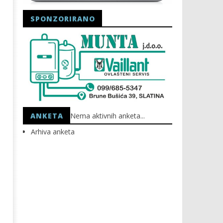
SPONZORIRANO
Astro Party
HEP: Bez struje
12.10.2020.
12.10.2020.
slatina.net
slatina.net
ANKETA
Nema aktivnih anketa...
Arhiva anketa