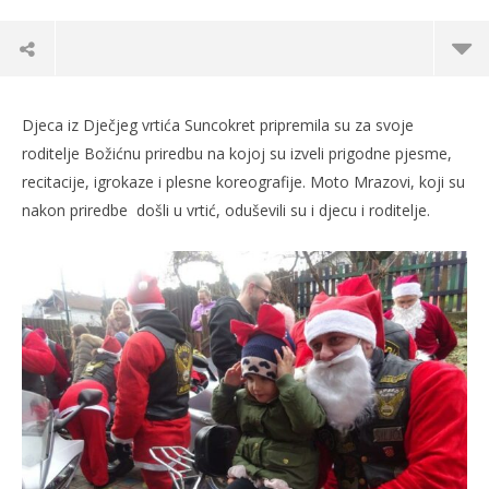
Djeca iz Dječjeg vrtića Suncokret pripremila su za svoje
roditelje Božićnu priredbu na kojoj su izveli prigodne pjesme,
recitacije, igrokaze i plesne koreografije. Moto Mrazovi, koji su
nakon priredbe došli u vrtić, oduševili su i djecu i roditelje.
TRENUTNO OTVORENO
Po
Moto Mrazovi oduševili djecu i roditelje u
Dječjem vrtiću Suncokret
17.
s
17.12.2022.