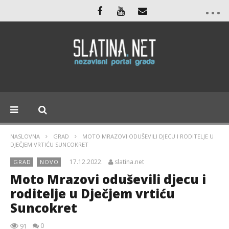
NASLOVNA
GRAD
MOTO MRAZOVI ODUŠEVILI DJECU I RODITELJE U
DJEČJEM VRTIĆU SUNCOKRET
17.12.2022.
slatina.net
GRAD
NOVO
Moto Mrazovi oduševili djecu i
roditelje u Dječjem vrtiću
Suncokret
0
91