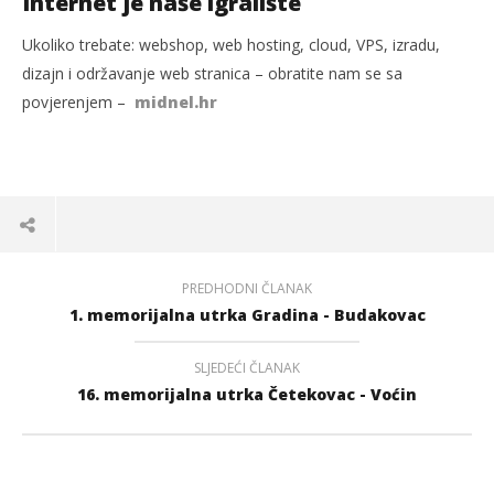
Internet je naše igralište
Ukoliko trebate: webshop, web hosting, cloud, VPS, izradu,
dizajn i održavanje web stranica – obratite nam se sa
povjerenjem –
midnel.hr
PREDHODNI ČLANAK
1. memorijalna utrka Gradina - Budakovac
SLJEDEĆI ČLANAK
16. memorijalna utrka Četekovac - Voćin