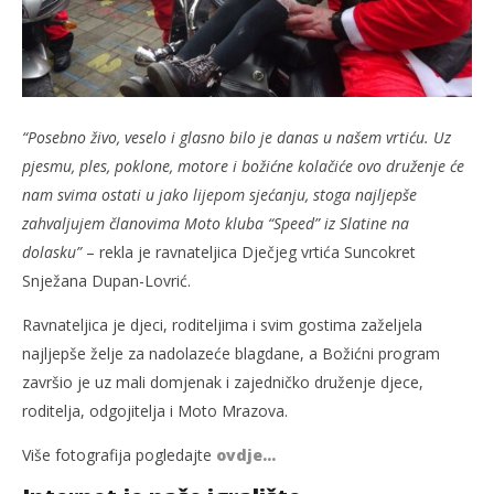
slatina.net
“Posebno živo, veselo i glasno bilo je danas u našem vrtiću. Uz
pjesmu, ples, poklone, motore i božićne kolačiće ovo druženje će
nam svima ostati u jako lijepom sjećanju, stoga najljepše
zahvaljujem članovima Moto kluba “Speed” iz Slatine na
dolasku”
– rekla je ravnateljica Dječjeg vrtića Suncokret
Snježana Dupan-Lovrić.
Ravnateljica je djeci, roditeljima i svim gostima zaželjela
najljepše želje za nadolazeće blagdane, a Božićni program
završio je uz mali domjenak i zajedničko druženje djece,
roditelja, odgojitelja i Moto Mrazova.
Više fotografija pogledajte
ovdje…