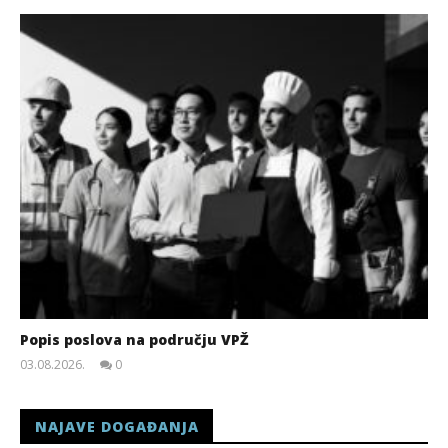
Popis poslova na području VPŽ
03.08.2026.
0
slatina.net
NAJAVE DOGAĐANJA