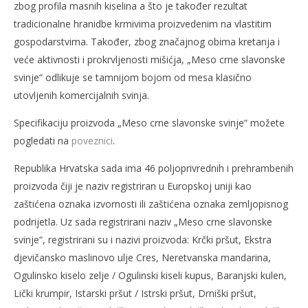
zbog profila masnih kiselina a što je također rezultat
tradicionalne hranidbe krmivima proizvedenim na vlastitim
gospodarstvima. Također, zbog značajnog obima kretanja i
veće aktivnosti i prokrvljenosti mišićja, „Meso crne slavonske
svinje“ odlikuje se tamnijom bojom od mesa klasično
utovljenih komercijalnih svinja.
Specifikaciju proizvoda „Meso crne slavonske svinje“ možete
pogledati na
poveznici
.
Republika Hrvatska sada ima 46 poljoprivrednih i prehrambenih
proizvoda čiji je naziv registriran u Europskoj uniji kao
zaštićena oznaka izvornosti ili zaštićena oznaka zemljopisnog
podrijetla. Uz sada registrirani naziv „Meso crne slavonske
svinje“, registrirani su i nazivi proizvoda: Krčki pršut, Ekstra
djevičansko maslinovo ulje Cres, Neretvanska mandarina,
Ogulinsko kiselo zelje / Ogulinski kiseli kupus, Baranjski kulen,
Lički krumpir, Istarski pršut / Istrski pršut, Drniški pršut,