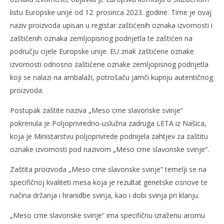
slatina.net
listu Europske unije od 12. prosinca 2023. godine. Time je ovaj
naziv proizvoda upisan u registar zaštićenih oznaka izvornosti i
zaštićenih oznaka zemljopisnog podrijetla te zaštićen na
području cijele Europske unije. EU znak zaštićene oznake
izvornosti odnosno zaštićene oznake zemljopisnog podrijetla
koji se nalazi na ambalaži, potrošaču jamči kupnju autentičnog
proizvoda.
Postupak zaštite naziva „Meso crne slavonske svinje“
pokrenula je Poljoprivredno-uslužna zadruga LETA iz Našica,
koja je Ministarstvu poljoprivrede podnijela zahtjev za zaštitu
oznake izvornosti pod nazivom „Meso crne slavonske svinje“.
Zaštita proizvoda „Meso crne slavonske svinje” temelji se na
specifičnoj kvaliteti mesa koja je rezultat genetske osnove te
načina držanja i hranidbe svinja, kao i dobi svinja pri klanju.
„Meso crne slavonske svinje“ ima specifičnu izraženu aromu