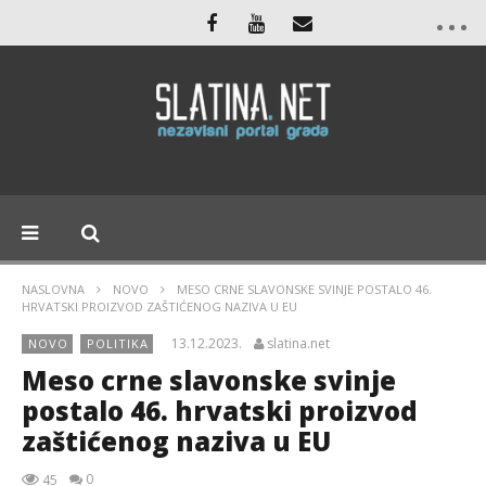
NASLOVNA
NOVO
MESO CRNE SLAVONSKE SVINJE POSTALO 46.
HRVATSKI PROIZVOD ZAŠTIĆENOG NAZIVA U EU
13.12.2023.
slatina.net
NOVO
POLITIKA
Meso crne slavonske svinje
postalo 46. hrvatski proizvod
zaštićenog naziva u EU
0
45