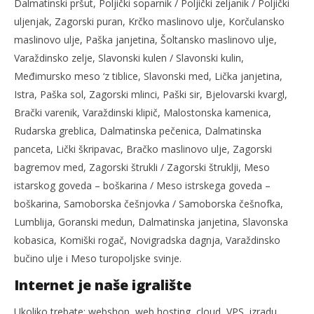
Dalmatinski pršut, Poljički soparnik / Poljički zeljanik / Poljički
uljenjak, Zagorski puran, Krčko maslinovo ulje, Korčulansko
maslinovo ulje, Paška janjetina, Šoltansko maslinovo ulje,
Varaždinsko zelje, Slavonski kulen / Slavonski kulin,
Međimursko meso ‘z tiblice, Slavonski med, Lička janjetina,
Istra, Paška sol, Zagorski mlinci, Paški sir, Bjelovarski kvargl,
Brački varenik, Varaždinski klipič, Malostonska kamenica,
Rudarska greblica, Dalmatinska pečenica, Dalmatinska
panceta, Lički škripavac, Bračko maslinovo ulje, Zagorski
bagremov med, Zagorski štrukli / Zagorski štruklji, Meso
istarskog goveda – boškarina / Meso istrskega goveda –
boškarina, Samoborska češnjovka / Samoborska češnofka,
Lumblija, Goranski medun, Dalmatinska janjetina, Slavonska
kobasica, Komiški rogač, Novigradska dagnja, Varaždinsko
bučino ulje i Meso turopoljske svinje.
Internet je naše igralište
Ukoliko trebate: webshop, web hosting, cloud, VPS, izradu,